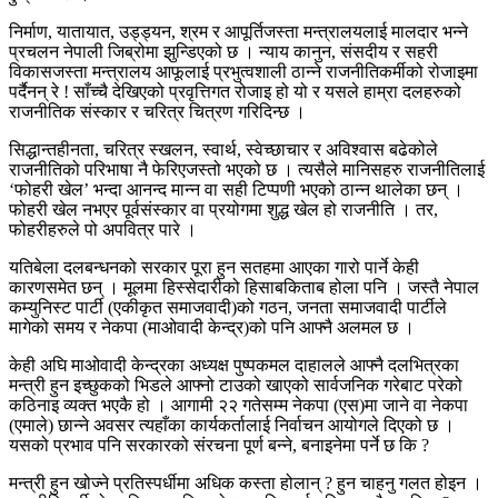
निर्माण, यातायात, उड्ड्यन, श्रम र आपूर्तिजस्ता मन्त्रालयलाई मालदार भन्ने
प्रचलन नेपाली जिब्रोमा झुन्डिएको छ । न्याय कानुन, संसदीय र सहरी
विकासजस्ता मन्त्रालय आफूलाई प्रभुत्वशाली ठान्ने राजनीतिकर्मीको रोजाइमा
पर्दैनन् रे ! साँच्चै देखिएको प्रवृत्तिगत रोजाइ हो यो र यसले हाम्रा दलहरुको
राजनीतिक संस्कार र चरित्र चित्रण गरिदिन्छ ।
सिद्धान्तहीनता, चरित्र स्खलन, स्वार्थ, स्वेच्छाचार र अविश्वास बढेकोले
राजनीतिको परिभाषा नै फेरिएजस्तो भएको छ । त्यसैले मानिसहरु राजनीतिलाई
‘फोहरी खेल’ भन्दा आनन्द मान्न वा सही टिप्पणी भएको ठान्न थालेका छन् ।
फोहरी खेल नभएर पूर्वसंस्कार वा प्रयोगमा शुद्ध खेल हो राजनीति । तर,
फोहरीहरुले पो अपवित्र पारे ।
यतिबेला दलबन्धनको सरकार पूरा हुन सतहमा आएका गारो पार्ने केही
कारणसमेत छन् । मूलमा हिस्सेदारीको हिसाबकिताब होला पनि । जस्तै नेपाल
कम्युनिस्ट पार्टी (एकीकृत समाजवादी)को गठन, जनता समाजवादी पार्टीले
मागेको समय र नेकपा (माओवादी केन्द्र)को पनि आफ्नै अलमल छ ।
केही अघि माओवादी केन्द्रका अध्यक्ष पुष्पकमल दाहालले आफ्नै दलभित्रका
मन्त्री हुन इच्छुकको भिडले आफ्नो टाउको खाएको सार्वजनिक गरेबाट परेको
कठिनाइ व्यक्त भएकै हो । आगामी २२ गतेसम्म नेकपा (एस)मा जाने वा नेकपा
(एमाले) छान्ने अवसर त्यहाँका कार्यकर्तालाई निर्वाचन आयोगले दिएको छ ।
यसको प्रभाव पनि सरकारको संरचना पूर्ण बन्ने, बनाइनेमा पर्ने छ कि ?
मन्त्री हुन खोज्ने प्रतिस्पर्धीमा अधिक कस्ता होलान् ? हुन चाहनु गलत होइन ।