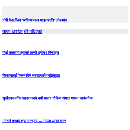
गोपी मैनालीको ‘अभिव्यञ्जना यात्राप्रति’ लोकार्पण
ताजा अपडेट
धेरै पढिएको
युएई-कतारमा इरानले हान्यो ड्रोन र मिसाइल
किसानलाई पेन्सन दिने सरकारको प्रतिबद्धता
सुर्खेतका मनिष गहतराजको नयाँ भजन ‘गोविन्द गोपाल श्याम’ सार्वजनिक
‘गीतले मनको कुरा भन्नुपर्छ’ — गायक आयुष मगर