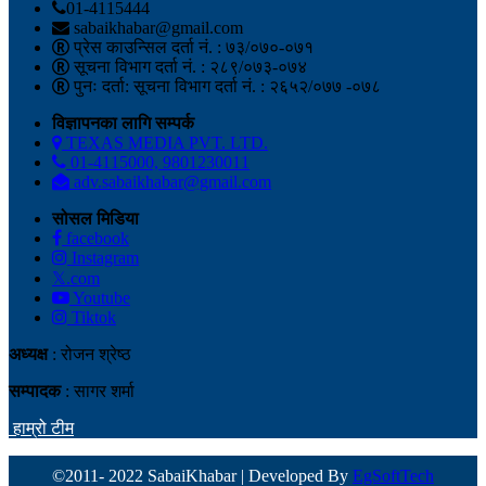
01-4115444
sabaikhabar@gmail.com
प्रेस काउन्सिल दर्ता नं. : ७३/०७०-०७१
सूचना विभाग दर्ता नं. : २८९/०७३-०७४
पुनः दर्ता: सूचना विभाग दर्ता नं. : २६५२/०७७ -०७८
विज्ञापनका लागि सम्पर्क
TEXAS MEDIA PVT. LTD.
01-4115000, 9801230011
adv.sabaikhabar@gmail.com
सोसल मिडिया
facebook
Instagram
𝕏.com
Youtube
Tiktok
अध्यक्ष
: रोजन श्रेष्ठ
सम्पादक
: सागर शर्मा
हाम्रो टीम
©2011- 2022 SabaiKhabar | Developed By
EgSoftTech