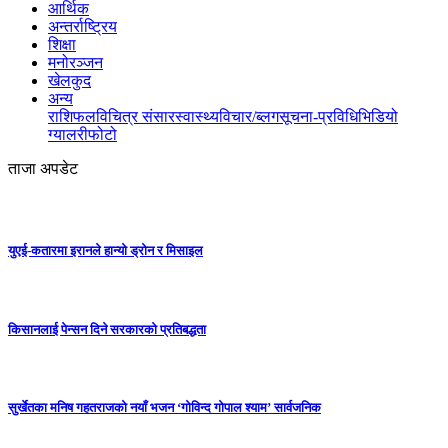
आर्थिक
अन्तर्राष्ट्रिय
शिक्षा
मनोरञ्जन
खेलकुद
अन्य
राशिफल
विचित्र संसार
स्वास्थ्य
विचार/ब्लग
सूचना-प्रविधि
भिडियो
ग्यालरी
फोटो
ताजा अपडेट
युएई-कतारमा इरानले हान्यो ड्रोन र मिसाइल
किसानलाई पेन्सन दिने सरकारको प्रतिबद्धता
सुर्खेतका मनिष गहतराजको नयाँ भजन ‘गोविन्द गोपाल श्याम’ सार्वजनिक