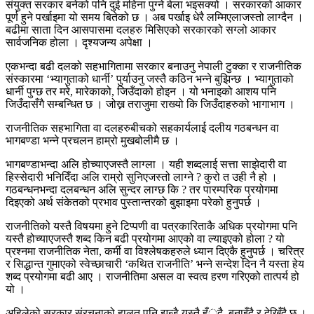
संयुक्त सरकार बनेको पनि दुई महिना पुग्ने बेला भइसक्यो । सरकारको आकार
पूर्ण हुने पर्खाइमा यो समय बितेको छ । अब पर्खाइ धेरै लम्मिएलाजस्तो लाग्दैन ।
बढीमा साता दिन आसपासमा दलहरु मिसिएको सरकारको सग्लो आकार
सार्वजनिक होला । दृश्यजन्य अपेक्षा ।
एकभन्दा बढी दलको सहभागितामा सरकार बनाउनु नेपाली टुक्का र राजनीतिक
संस्कारमा ‘भ्यागुताको धार्नी’ पुर्याउनु जस्तै कठिन भन्ने बुझिन्छ । भ्यागुताको
धार्नी पुग्छ तर मरे, मारेकाको, जिउँदाको होइन । यो भनाइको आशय पनि
जिउँदासँगै सम्बन्धित छ । जोख्न तराजुमा राख्यो कि जिउँदाहरुको भागाभाग ।
राजनीतिक सहभागिता वा दलहरुबीचको सहकार्यलाई दलीय गठबन्धन वा
भागबण्डा भन्ने प्रचलन हाम्रो मुखबोलीमै छ ।
भागबण्डाभन्दा अलि होच्याएजस्तै लाग्ला । यही शब्दलाई सत्ता साझेदारी वा
हिस्सेदारी भनिदिँदा अलि राम्रो सुनिएजस्तो लाग्ने ? कुरो त उही नै हो ।
गठबन्धनभन्दा दलबन्धन अलि सुन्दर लाग्छ कि ? तर पारम्परिक प्रयोगमा
दिइएको अर्थ संकेतको प्रभाव पुस्तान्तरको बुझाइमा परेको हुनुपर्छ ।
राजनीतिको यस्तै विषयमा हुने टिप्पणी वा पत्रकारिताकै अधिक प्रयोगमा पनि
यस्तै होच्याएजस्तै शब्द किन बढी प्रयोगमा आएको वा ल्याइएको होला ? यो
प्रश्नमा राजनीतिक नेता, कर्मी वा विश्लेषकहरुले ध्यान दिएकै हुनुपर्छ । चरित्र
र सिद्धान्त गुमाएको स्वेच्छाचारी ‘कथित राजनीति’ भन्ने सन्देश दिन नै यस्ता हेय
शब्द प्रयोगमा बढी आए । राजनीतिमा असल वा स्वत्व हरण गरिएको तात्पर्य हो
यो ।
अहिलेको सरकार संरचनाको हालत पनि झन्डै यस्तै हँुदै, बनाइँदै र देखिँदै छ ।