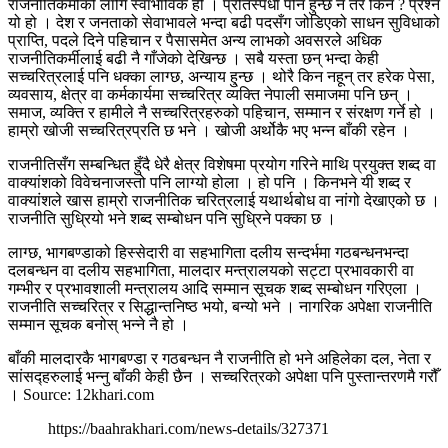
राजनीतिकर्मीको लागि स्वाभाविक हो । प्रतिस्पर्धा पनि हुन्छ नै तर किन ? प्रश्न
यो हो । देश र जनताको सेवाभावले भन्दा बढी पदसँग जोडिएको साधन सुविधाको
प्राप्ति, पदले दिने पहिचान र पैसासमेत अन्य लाभको अवसरले अधिक
राजनीतिकर्मीलाई बढी नै गाँजेको देखिन्छ । सबै यस्ता छन् भन्दा केही
सच्चरित्रलाई पनि धक्का लाग्छ, अन्याय हु्न्छ । थोरै किन नहून् तर हरेक पेसा,
व्यवसाय, क्षेत्र वा कर्मकार्यमा सच्चरित्र व्यक्ति नेपाली समाजमा पनि छन् ।
समाज, व्यक्ति र हामीले नै सच्चरित्रहरुको पहिचान, सम्मान र संरक्षण गर्ने हो ।
हाम्रो खोजी सच्चरित्रप्रति छ भने । खोजी अर्थोकै भए भन्न बाँकी रहेन ।
राजनीतिसँग सम्बन्धित हुँदै धेरै क्षेत्र विशेषमा प्रयोग गरिने माथि प्रयुक्त शब्द वा
वाक्यांशको विवेचनाजस्तो पनि लाग्यो होला । हो पनि । किनभने यी शब्द र
वाक्यांशले खास हाम्रो राजनीतिक चरित्रलाई यथार्थबोध वा नांगो देखाएको छ ।
राजनीति सुध्रियो भने शब्द सम्बोधन पनि सुध्रिने पक्का छ ।
लाग्छ, भागबण्डाको हिस्सेदारी वा सहभागिता दलीय सन्दर्भमा गठबन्धनभन्दा
दलबन्धन वा दलीय सहभागिता, मालदार मन्त्रालयको सट्टा प्रभावकारी वा
गम्भीर र प्रभावशाली मन्त्रालय आदि सम्मान सूचक शब्द सम्बोधन गरिएला ।
राजनीति सच्चरित्र र सिद्धान्तनिष्ठ भयो, बन्यो भने । नागरिक अपेक्षा राजनीति
सम्मान सूचक बनोस् भन्ने नै हो ।
बाँकी मालदारकै भागबण्डा र गठबन्धन नै राजनीति हो भने अहिलेका दल, नेता र
सांसद्हरुलाई भन्नु बाँकी केही छैन । सच्चरित्रको अपेक्षा पनि पुस्तान्तरणमै गरौँ
। Source: 12khari.com
https://baahrakhari.com/news-details/327371