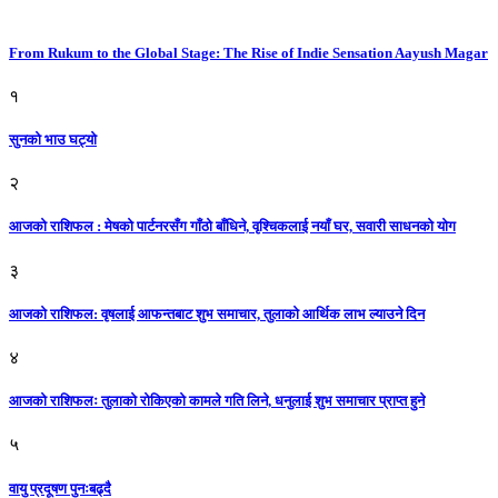
From Rukum to the Global Stage: The Rise of Indie Sensation Aayush Magar
१
सुनको भाउ घट्याे
२
आजको राशिफल : मेषको पार्टनरसँग गाँठो बाँधिने, वृश्चिकलाई नयाँ घर, सवारी साधनकाे याेग
३
आजकाे राशिफल: वृषलाई आफन्तबाट शुभ समाचार, तुलाकाे आर्थिक लाभ ल्याउने दिन
४
आजको राशिफलः तुलाकाे रोकिएको कामले गति लिने, धनुलाई शुभ समाचार प्राप्त हुने
५
वायु प्रदूषण पुनःबढ्दै