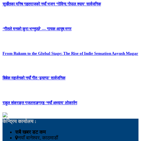
सुर्खेतका मनिष गहतराजको नयाँ भजन ‘गोविन्द गोपाल श्याम’ सार्वजनिक
‘गीतले मनको कुरा भन्नुपर्छ’ — गायक आयुष मगर
From Rukum to the Global Stage: The Rise of Indie Sensation Aayush Magar
बिबेक महर्जनको नयाँ गीत ‘ढ्याप्पा’ सार्वजनिक
राहुल शंकरकृत गजलसङ्ग्रह ‘नयाँ अध्याय’ लोकार्पण
केन्द्रिय कार्यालय :
सबै खबर डट कम
नयाँ बानेश्वर, काठमाडौं