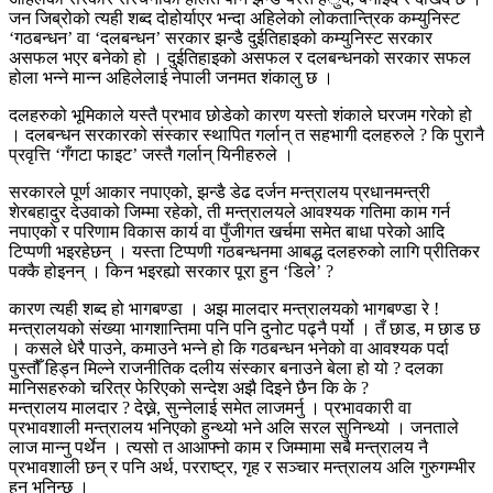
जन जिब्रोको त्यही शब्द दोहोर्याएर भन्दा अहिलेको लोकतान्त्रिक कम्युनिस्ट
‘गठबन्धन’ वा ‘दलबन्धन’ सरकार झन्डै दुईतिहाइको कम्युनिस्ट सरकार
असफल भएर बनेको हो । दुईतिहाइको असफल र दलबन्धनको सरकार सफल
होला भन्ने मान्न अहिलेलाई नेपाली जनमत शंकालु छ ।
दलहरुको भूमिकाले यस्तै प्रभाव छोडेको कारण यस्तो शंकाले घरजम गरेको हो
। दलबन्धन सरकारको संस्कार स्थापित गर्लान् त सहभागी दलहरुले ? कि पुरानै
प्रवृत्ति ‘गँगटा फाइट’ जस्तै गर्लान् यिनीहरुले ।
सरकारले पूर्ण आकार नपाएको, झन्डै डेढ दर्जन मन्त्रालय प्रधानमन्त्री
शेरबहादुर देउवाको जिम्मा रहेको, ती मन्त्रालयले आवश्यक गतिमा काम गर्न
नपाएको र परिणाम विकास कार्य वा पुँजीगत खर्चमा समेत बाधा परेको आदि
टिप्पणी भइरहेछन् । यस्ता टिप्पणी गठबन्धनमा आबद्ध दलहरुको लागि प्रीतिकर
पक्कै होइनन् । किन भइरह्यो सरकार पूरा हुन ‘डिले’ ?
कारण त्यही शब्द हो भागबण्डा । अझ मालदार मन्त्रालयको भागबण्डा रे !
मन्त्रालयको संख्या भागशान्तिमा पनि पनि दुनोट पढ्नै पर्यो । तँ छाड, म छाड छ
। कसले धेरै पाउने, कमाउने भन्ने हो कि गठबन्धन भनेको वा आवश्यक पर्दा
पुस्तौँ हिड्न मिल्ने राजनीतिक दलीय संस्कार बनाउने बेला हो यो ? दलका
मानिसहरुको चरित्र फेरिएको सन्देश अझै दिइने छैन कि के ?
मन्त्रालय मालदार ? देख्ने, सुन्नेलाई समेत लाजमर्नु । प्रभावकारी वा
प्रभावशाली मन्त्रालय भनिएको हुन्थ्यो भने अलि सरल सुनिन्थ्यो । जनताले
लाज मान्नु पर्थेन । त्यसो त आआफ्नो काम र जिम्मामा सबै मन्त्रालय नै
प्रभावशाली छन् र पनि अर्थ, परराष्ट्र, गृह र सञ्चार मन्त्रालय अलि गुरुगम्भीर
हुन् भनिन्छ ।