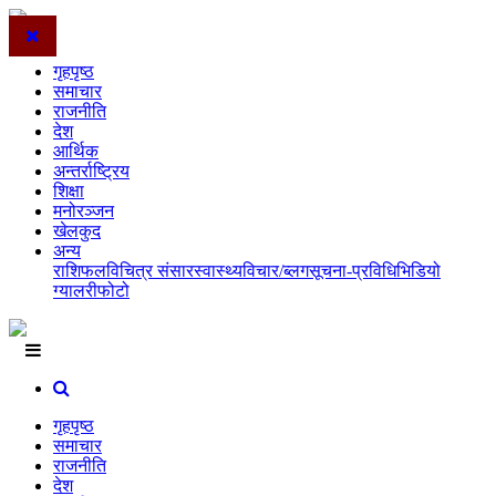
गृहपृष्ठ
समाचार
राजनीति
देश
आर्थिक
अन्तर्राष्ट्रिय
शिक्षा
मनोरञ्जन
खेलकुद
अन्य
राशिफल
विचित्र संसार
स्वास्थ्य
विचार/ब्लग
सूचना-प्रविधि
भिडियो
ग्यालरी
फोटो
गृहपृष्ठ
समाचार
राजनीति
देश