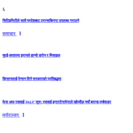
६
सिटिइभिटीले सातै प्रदेशबाट ट्रान्सक्रिप्ट उपलब्ध गराउने
समाचार
युएई-कतारमा इरानले हान्यो ड्रोन र मिसाइल
किसानलाई पेन्सन दिने सरकारको प्रतिबद्धता
फेस अफ एसवाई २०८२’ सुरु: एसवाई इन्टरटेन्टमेन्टले खोज्दैछ नयाँ ब्रान्ड एम्बेसडर
मनोरञ्जन