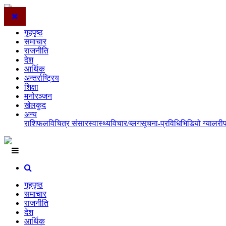
गृहपृष्ठ
समाचार
राजनीति
देश
आर्थिक
अन्तर्राष्ट्रिय
शिक्षा
मनोरञ्जन
खेलकुद
अन्य
राशिफल
विचित्र संसार
स्वास्थ्य
विचार/ब्लग
सूचना-प्रविधि
भिडियो ग्यालरी
गृहपृष्ठ
समाचार
राजनीति
देश
आर्थिक