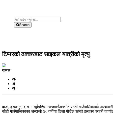
Search
टिप्परको ठक्करबाट साइकल यात्रीको मृत्यु
रासस
अ-
अ
अ+
दाङ, ३ फागुन, दाङ । पूर्वपश्चिम राजमार्गअन्तर्गत राप्ती गाउँपालिकाको पाखापा
सोही गाउँपालिकाका अन्दाजी ४० वर्षीया डिला पौडेल रहेको इलाका प्रहरी कार