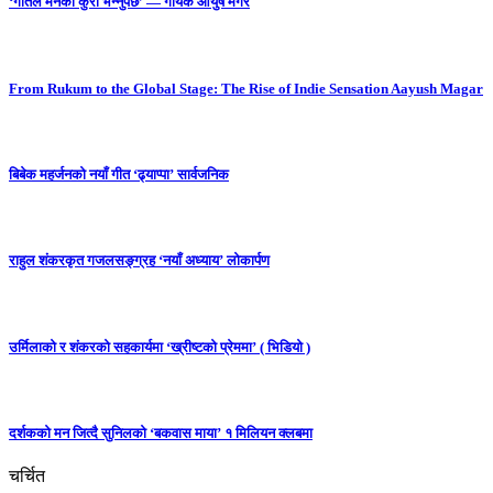
‘गीतले मनको कुरा भन्नुपर्छ’ — गायक आयुष मगर
From Rukum to the Global Stage: The Rise of Indie Sensation Aayush Magar
बिबेक महर्जनको नयाँ गीत ‘ढ्याप्पा’ सार्वजनिक
राहुल शंकरकृत गजलसङ्ग्रह ‘नयाँ अध्याय’ लोकार्पण
उर्मिलाको र शंकरको सहकार्यमा ‘ख्रीष्टको प्रेममा’ ( भिडियो )
दर्शकको मन जित्दै सुनिलको ‘बकवास माया’ १ मिलियन क्लबमा
चर्चित