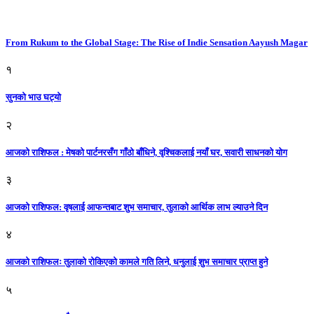
From Rukum to the Global Stage: The Rise of Indie Sensation Aayush Magar
१
सुनको भाउ घट्याे
२
आजको राशिफल : मेषको पार्टनरसँग गाँठो बाँधिने, वृश्चिकलाई नयाँ घर, सवारी साधनकाे याेग
३
आजकाे राशिफल: वृषलाई आफन्तबाट शुभ समाचार, तुलाकाे आर्थिक लाभ ल्याउने दिन
४
आजको राशिफलः तुलाकाे रोकिएको कामले गति लिने, धनुलाई शुभ समाचार प्राप्त हुने
५