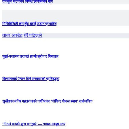
तीनकुने घटनाकाे निष्पक्ष छानबिनकाे माग
भिजिबिलिटी कम हुँदा हवाई उडान प्रभावित
ताजा अपडेट
धेरै पढिएको
युएई-कतारमा इरानले हान्यो ड्रोन र मिसाइल
किसानलाई पेन्सन दिने सरकारको प्रतिबद्धता
सुर्खेतका मनिष गहतराजको नयाँ भजन ‘गोविन्द गोपाल श्याम’ सार्वजनिक
‘गीतले मनको कुरा भन्नुपर्छ’ — गायक आयुष मगर