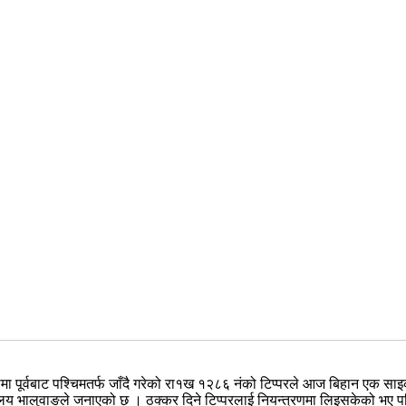
नीमा पूर्वबाट पश्चिमतर्फ जाँदै गरेको रा१ख १२८६ नंको टिप्परले आज बिहान एक साइ
्यालय भालुवाङले जनाएको छ । ठक्कर दिने टिप्परलाई नियन्त्रणमा लिइसकेको भए