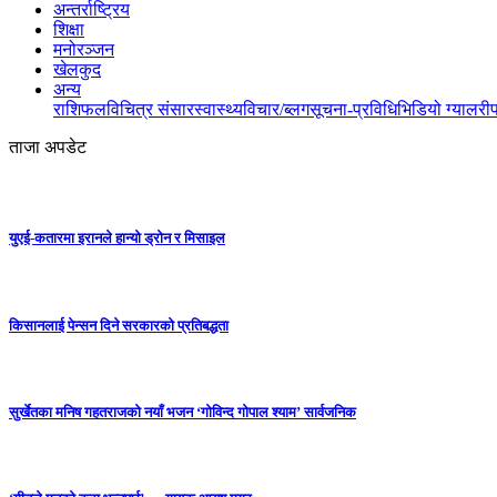
अन्तर्राष्ट्रिय
शिक्षा
मनोरञ्जन
खेलकुद
अन्य
राशिफल
विचित्र संसार
स्वास्थ्य
विचार/ब्लग
सूचना-प्रविधि
भिडियो ग्यालरी
ताजा अपडेट
युएई-कतारमा इरानले हान्यो ड्रोन र मिसाइल
किसानलाई पेन्सन दिने सरकारको प्रतिबद्धता
सुर्खेतका मनिष गहतराजको नयाँ भजन ‘गोविन्द गोपाल श्याम’ सार्वजनिक