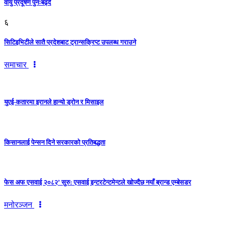
वायु प्रदूषण पुनःबढ्दै
६
सिटिइभिटीले सातै प्रदेशबाट ट्रान्सक्रिप्ट उपलब्ध गराउने
समाचार
युएई-कतारमा इरानले हान्यो ड्रोन र मिसाइल
किसानलाई पेन्सन दिने सरकारको प्रतिबद्धता
फेस अफ एसवाई २०८२’ सुरु: एसवाई इन्टरटेन्टमेन्टले खोज्दैछ नयाँ ब्रान्ड एम्बेसडर
मनोरञ्जन