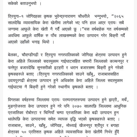
सकेको बताउनुभयो ।

त्रियुगा–१ जोगिदहका कृषक भुवेन्द्रनारायण चौधरीले  भन्नुभयो, “२०६५ 
सालदेखि व्यावसायिक केरा खेतीमा लागेको भए पनि हाल आएर प्रायः सबै 
जग्गामा आफूले केरा खेती नै गर्दै आएको छु ।”यस वर्षबाहेक गत वर्षसम्मको 
अवधिमा आफूले वार्षिक रु पाँच लाखसम्मको केरा उत्पादन गरेर बिक्री गर्दै 
आएको उहाँको भनाइ थियो । 

बेलका, चौदण्डीगढी र त्रियुगा नगरपालिकाको जोगिदह क्षेत्रमा उत्पादन हुने 
केरा अहिले जिल्लाको सदरमुकाम गाईघाटसहित सप्तरी जिल्लाको कञ्चनपुर र  
फत्तेपुर बजारदेखि सुनसरीको इटहरी र धरान बजारसम्म बिक्री हुने गरेको 
कृषकहरुले बताए ।त्रियुगा नगरपालिकाको साउने खाँबु, राजाबाससहित 
उदयपुरगढी क्षेत्रमा उत्पादन हुने अधिकांश केरा अहिले जिल्ला सदरमुकाम 
गाईघाटमा नै बिक्री हुने गरेको स्थानीय कृषकले बताए ।

विगतका वर्षहरुमा जिल्लामा प्रायः परम्परागतरुपमा उत्पादन हुने झप्री, मर्चे, 
मुङग्रेजस्ता केरा उत्पादन हुने गरे पनि २०७० सालपछि जिल्लामा आधुनिक 
प्रजातिका रोबोस्टा र चिनियाँ चम्पा प्रजातिका केरा बढी उत्पादन हुन 
थालेपछि केरा उत्पादनमा समेत व्यापक वृद्धि भएको कृषकहरुले बताए ।
राजाबास, साउने, खाँबु, जोगिदह, मोथ्याई खैजनपुर श्रीपुर र बगाहा 
क्षेत्रका ५० प्रतिशत कृषक अहिले व्यावसायिक केरा खेतीमै निर्भर हुँदै 