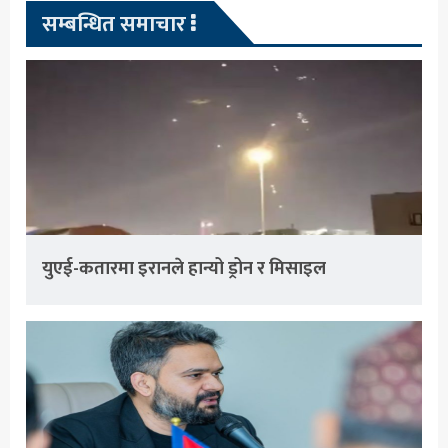
सम्बन्धित समाचार
युएई-कतारमा इरानले हान्यो ड्रोन र मिसाइल