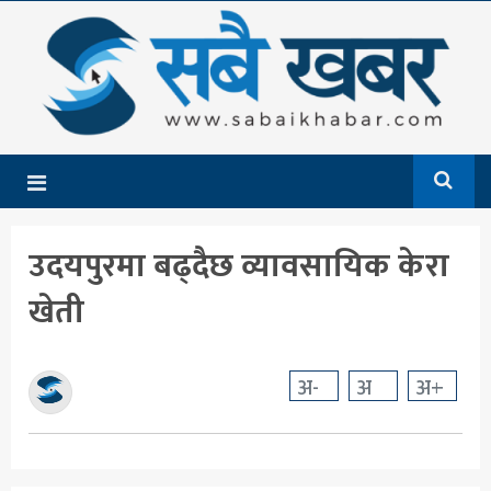
गृहपृष्ठ
समाचार
राजनीति
देश
उदयपुरमा बढ्दैछ व्यावसायिक केरा
आर्थिक
खेती
अन्तर्राष्ट्रिय
शिक्षा
अ-
अ
अ+
मनोरञ्जन
खेलकुद