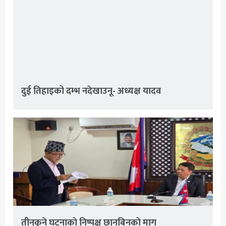
दुई तिहाइको दम्भ नदेखाउनू- अध्यक्ष यादव
तीनकुने घटनाकाे निष्पक्ष छानबिनकाे माग