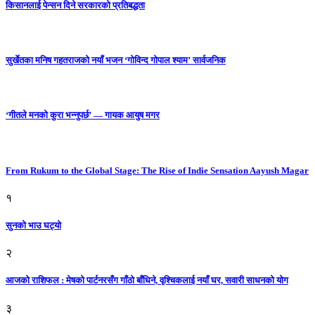
किसानलाई पेन्सन दिने सरकारको प्रतिबद्धता
सुर्खेतका मनिष गहतराजको नयाँ भजन ‘गोविन्द गोपाल श्याम’ सार्वजनिक
‘गीतले मनको कुरा भन्नुपर्छ’ — गायक आयुष मगर
From Rukum to the Global Stage: The Rise of Indie Sensation Aayush Magar
१
सुनको भाउ घट्याे
२
आजको राशिफल : मेषको पार्टनरसँग गाँठो बाँधिने, वृश्चिकलाई नयाँ घर, सवारी साधनकाे याेग
३