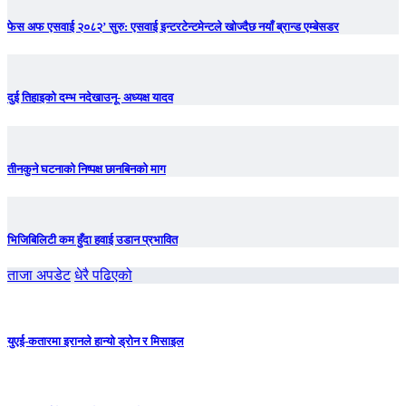
फेस अफ एसवाई २०८२’ सुरु: एसवाई इन्टरटेन्टमेन्टले खोज्दैछ नयाँ ब्रान्ड एम्बेसडर
दुई तिहाइको दम्भ नदेखाउनू- अध्यक्ष यादव
तीनकुने घटनाकाे निष्पक्ष छानबिनकाे माग
भिजिबिलिटी कम हुँदा हवाई उडान प्रभावित
ताजा अपडेट
धेरै पढिएको
युएई-कतारमा इरानले हान्यो ड्रोन र मिसाइल