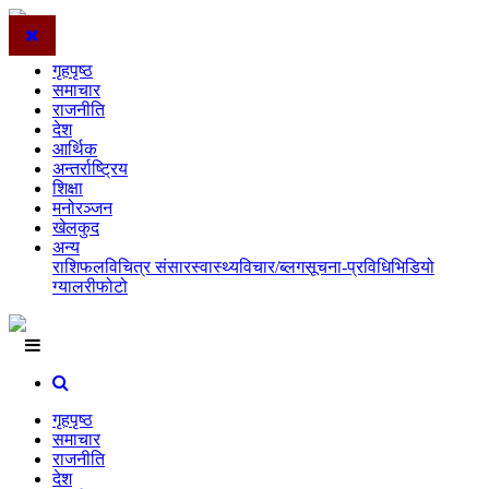
गृहपृष्ठ
समाचार
राजनीति
देश
आर्थिक
अन्तर्राष्ट्रिय
शिक्षा
मनोरञ्जन
खेलकुद
अन्य
राशिफल
विचित्र संसार
स्वास्थ्य
विचार/ब्लग
सूचना-प्रविधि
भिडियो
ग्यालरी
फोटो
गृहपृष्ठ
समाचार
राजनीति
देश