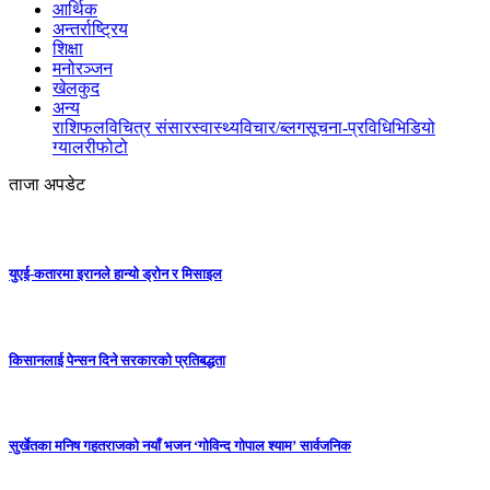
आर्थिक
अन्तर्राष्ट्रिय
शिक्षा
मनोरञ्जन
खेलकुद
अन्य
राशिफल
विचित्र संसार
स्वास्थ्य
विचार/ब्लग
सूचना-प्रविधि
भिडियो
ग्यालरी
फोटो
ताजा अपडेट
युएई-कतारमा इरानले हान्यो ड्रोन र मिसाइल
किसानलाई पेन्सन दिने सरकारको प्रतिबद्धता
सुर्खेतका मनिष गहतराजको नयाँ भजन ‘गोविन्द गोपाल श्याम’ सार्वजनिक