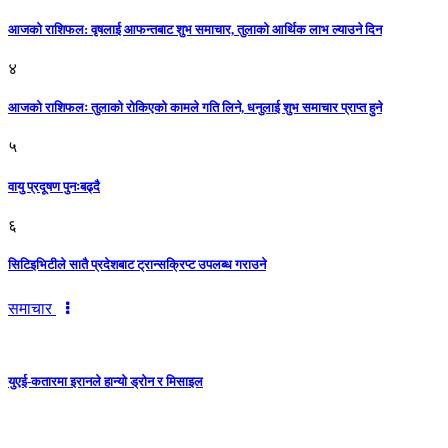
आजकाे राशिफल: वृषलाई आफन्तबाट शुभ समाचार, तुलाकाे आर्थिक लाभ ल्याउने दिन
४
आजको राशिफलः तुलाकाे रोकिएको कामले गति लिने, धनुलाई शुभ समाचार प्राप्त हुने
५
वायु प्रदूषण पुनःबढ्दै
६
सिटिइभिटीले सातै प्रदेशबाट ट्रान्सक्रिप्ट उपलब्ध गराउने
समाचार
युएई-कतारमा इरानले हान्यो ड्रोन र मिसाइल