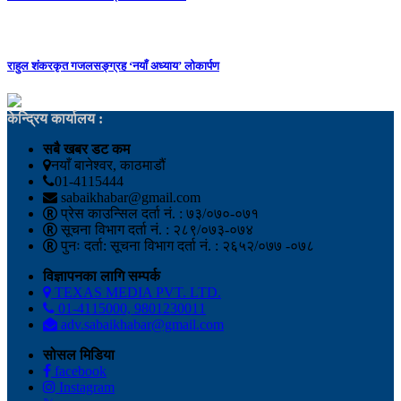
राहुल शंकरकृत गजलसङ्ग्रह ‘नयाँ अध्याय’ लोकार्पण
केन्द्रिय कार्यालय :
सबै खबर डट कम
नयाँ बानेश्वर, काठमाडौं
01-4115444
sabaikhabar@gmail.com
प्रेस काउन्सिल दर्ता नं. : ७३/०७०-०७१
सूचना विभाग दर्ता नं. : २८९/०७३-०७४
पुनः दर्ता: सूचना विभाग दर्ता नं. : २६५२/०७७ -०७८
विज्ञापनका लागि सम्पर्क
TEXAS MEDIA PVT. LTD.
01-4115000, 9801230011
adv.sabaikhabar@gmail.com
सोसल मिडिया
facebook
Instagram