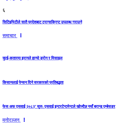
६
सिटिइभिटीले सातै प्रदेशबाट ट्रान्सक्रिप्ट उपलब्ध गराउने
समाचार
युएई-कतारमा इरानले हान्यो ड्रोन र मिसाइल
किसानलाई पेन्सन दिने सरकारको प्रतिबद्धता
फेस अफ एसवाई २०८२’ सुरु: एसवाई इन्टरटेन्टमेन्टले खोज्दैछ नयाँ ब्रान्ड एम्बेसडर
मनोरञ्जन