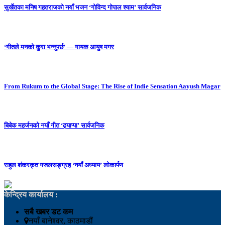
सुर्खेतका मनिष गहतराजको नयाँ भजन ‘गोविन्द गोपाल श्याम’ सार्वजनिक
‘गीतले मनको कुरा भन्नुपर्छ’ — गायक आयुष मगर
From Rukum to the Global Stage: The Rise of Indie Sensation Aayush Magar
बिबेक महर्जनको नयाँ गीत ‘ढ्याप्पा’ सार्वजनिक
राहुल शंकरकृत गजलसङ्ग्रह ‘नयाँ अध्याय’ लोकार्पण
केन्द्रिय कार्यालय :
सबै खबर डट कम
नयाँ बानेश्वर, काठमाडौं