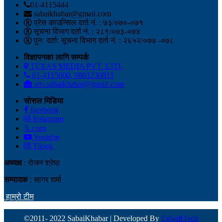
01-4115444
sabaikhabar@gmail.com
प्रेस काउन्सिल दर्ता नं. : ७३/०७०-०७१
सूचना विभाग दर्ता नं. : २८९/०७३-०७४
पुनः दर्ता: सूचना विभाग दर्ता नं. : २६५२/०७७ -०७८
विज्ञापनका लागि सम्पर्क
TEXAS MEDIA PVT. LTD.
01-4115000, 9801230011
adv.sabaikhabar@gmail.com
सोसल मिडिया
facebook
Instagram
𝕏.com
Youtube
Tiktok
अध्यक्ष
: रोजन श्रेष्ठ
सम्पादक
: सागर शर्मा
हाम्रो टीम
©2011- 2022 SabaiKhabar | Developed By
EgSoftTech