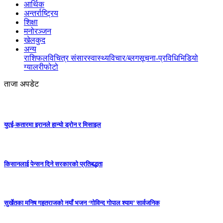
आर्थिक
अन्तर्राष्ट्रिय
शिक्षा
मनोरञ्जन
खेलकुद
अन्य
राशिफल
विचित्र संसार
स्वास्थ्य
विचार/ब्लग
सूचना-प्रविधि
भिडियो
ग्यालरी
फोटो
ताजा अपडेट
युएई-कतारमा इरानले हान्यो ड्रोन र मिसाइल
किसानलाई पेन्सन दिने सरकारको प्रतिबद्धता
सुर्खेतका मनिष गहतराजको नयाँ भजन ‘गोविन्द गोपाल श्याम’ सार्वजनिक