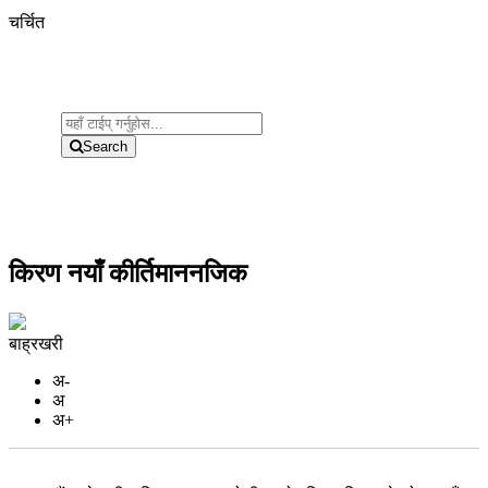
चर्चित
Search
किरण नयाँ कीर्तिमाननजिक
बाह्रखरी
अ-
अ
अ+