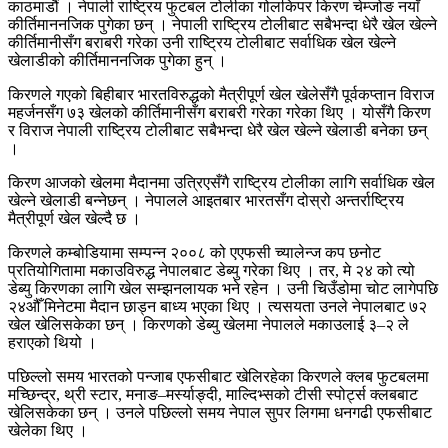
काठमाडौं । नेपाली राष्ट्रिय फुटबल टोलीका गोलकिपर किरण चेम्जोङ नयाँ
कीर्तिमाननजिक पुगेका छन् । नेपाली राष्ट्रिय टोलीबाट सबैभन्दा धेरै खेल खेल्ने
कीर्तिमानीसँग बराबरी गरेका उनी राष्ट्रिय टोलीबाट सर्वाधिक खेल खेल्ने
खेलाडीको कीर्तिमाननजिक पुगेका हुन् ।
किरणले गएको बिहीबार भारतविरुद्धको मैत्रीपूर्ण खेल खेलेसँगै पूर्वकप्तान विराज
महर्जनसँग ७३ खेलको कीर्तिमानीसँग बराबरी गरेका गरेका थिए । योसँगै किरण
र विराज नेपाली राष्ट्रिय टोलीबाट सबैभन्दा धेरै खेल खेल्ने खेलाडी बनेका छन्
।
किरण आजको खेलमा मैदानमा उत्रिएसँगै राष्ट्रिय टोलीका लागि सर्वाधिक खेल
खेल्ने खेलाडी बन्नेछन् । नेपालले आइतबार भारतसँग दोस्रो अन्तर्राष्ट्रिय
मैत्रीपूर्ण खेल खेल्दै छ ।
किरणले कम्बोडियामा सम्पन्न २००८ को एएफसी च्यालेन्ज कप छनोट
प्रतियोगितामा मकाउविरुद्ध नेपालबाट डेब्यु गरेका थिए । तर, मे २४ को त्यो
डेब्यु किरणका लागि खेल सम्झनलायक भने रहेन । उनी चिउँडोमा चोट लागेपछि
२४औँ मिनेटमा मैदान छाड्न बाध्य भएका थिए । त्यसयता उनले नेपालबाट ७२
खेल खेलिसकेका छन् । किरणको डेब्यु खेलमा नेपालले मकाउलाई ३–२ ले
हराएको थियो ।
पछिल्लो समय भारतको पन्जाब एफसीबाट खेलिरहेका किरणले क्लब फुटबलमा
मच्छिन्द्र, थ्री स्टार, मनाङ–मर्स्याङ्दी, माल्दिभ्सको टीसी स्पोर्ट्स क्लबबाट
खेलिसकेका छन् । उनले पछिल्लो समय नेपाल सुपर लिगमा धनगढी एफसीबाट
खेलेका थिए ।