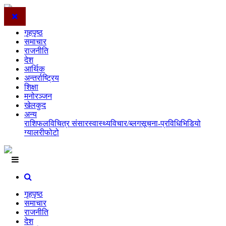
गृहपृष्ठ
समाचार
राजनीति
देश
आर्थिक
अन्तर्राष्ट्रिय
शिक्षा
मनोरञ्जन
खेलकुद
अन्य
राशिफल
विचित्र संसार
स्वास्थ्य
विचार/ब्लग
सूचना-प्रविधि
भिडियो
ग्यालरी
फोटो
गृहपृष्ठ
समाचार
राजनीति
देश