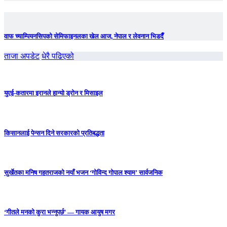
वाफ च्याम्पियनसिपको सेमिफाइनलका खेल आज, नेपाल र लेवनान भिडदैँ
ताजा अपडेट
धेरै पढिएको
युएई-कतारमा इरानले हान्यो ड्रोन र मिसाइल
किसानलाई पेन्सन दिने सरकारको प्रतिबद्धता
सुर्खेतका मनिष गहतराजको नयाँ भजन ‘गोविन्द गोपाल श्याम’ सार्वजनिक
‘गीतले मनको कुरा भन्नुपर्छ’ — गायक आयुष मगर