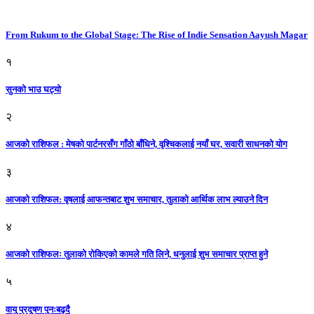
From Rukum to the Global Stage: The Rise of Indie Sensation Aayush Magar
१
सुनको भाउ घट्याे
२
आजको राशिफल : मेषको पार्टनरसँग गाँठो बाँधिने, वृश्चिकलाई नयाँ घर, सवारी साधनकाे याेग
३
आजकाे राशिफल: वृषलाई आफन्तबाट शुभ समाचार, तुलाकाे आर्थिक लाभ ल्याउने दिन
४
आजको राशिफलः तुलाकाे रोकिएको कामले गति लिने, धनुलाई शुभ समाचार प्राप्त हुने
५
वायु प्रदूषण पुनःबढ्दै