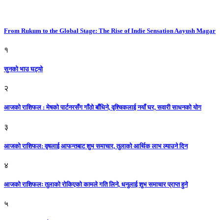
From Rukum to the Global Stage: The Rise of Indie Sensation Aayush Magar
१
सुनको भाउ घट्याे
२
आजको राशिफल : मेषको पार्टनरसँग गाँठो बाँधिने, वृश्चिकलाई नयाँ घर, सवारी साधनकाे याेग
३
आजकाे राशिफल: वृषलाई आफन्तबाट शुभ समाचार, तुलाकाे आर्थिक लाभ ल्याउने दिन
४
आजको राशिफलः तुलाकाे रोकिएको कामले गति लिने, धनुलाई शुभ समाचार प्राप्त हुने
५