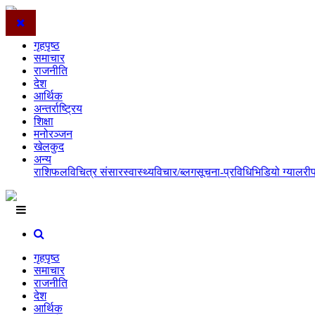
गृहपृष्ठ
समाचार
राजनीति
देश
आर्थिक
अन्तर्राष्ट्रिय
शिक्षा
मनोरञ्जन
खेलकुद
अन्य
राशिफल
विचित्र संसार
स्वास्थ्य
विचार/ब्लग
सूचना-प्रविधि
भिडियो ग्यालरी
गृहपृष्ठ
समाचार
राजनीति
देश
आर्थिक