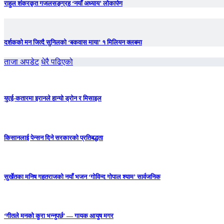
राहुल शंकरकृत गजलसङ्ग्रह ‘नयाँ अध्याय’ लोकार्पण
दर्शकको मन जित्दै सुनिलको ‘बकवास माया’ १ मिलियन क्लबमा
ताजा अपडेट
धेरै पढिएको
युएई-कतारमा इरानले हान्यो ड्रोन र मिसाइल
किसानलाई पेन्सन दिने सरकारको प्रतिबद्धता
सुर्खेतका मनिष गहतराजको नयाँ भजन ‘गोविन्द गोपाल श्याम’ सार्वजनिक
‘गीतले मनको कुरा भन्नुपर्छ’ — गायक आयुष मगर