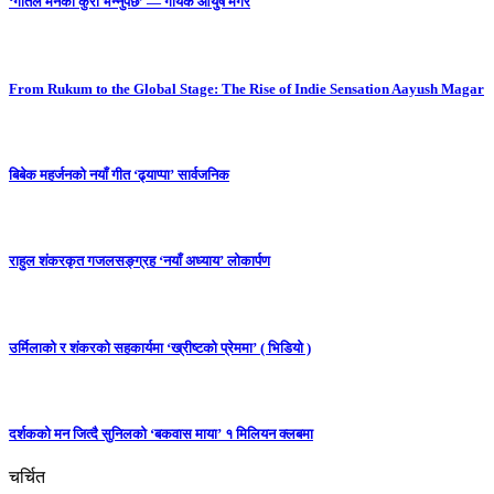
‘गीतले मनको कुरा भन्नुपर्छ’ — गायक आयुष मगर
From Rukum to the Global Stage: The Rise of Indie Sensation Aayush Magar
बिबेक महर्जनको नयाँ गीत ‘ढ्याप्पा’ सार्वजनिक
राहुल शंकरकृत गजलसङ्ग्रह ‘नयाँ अध्याय’ लोकार्पण
उर्मिलाको र शंकरको सहकार्यमा ‘ख्रीष्टको प्रेममा’ ( भिडियो )
दर्शकको मन जित्दै सुनिलको ‘बकवास माया’ १ मिलियन क्लबमा
चर्चित