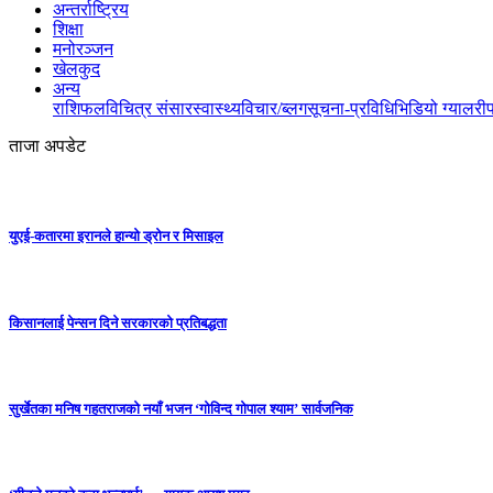
अन्तर्राष्ट्रिय
शिक्षा
मनोरञ्जन
खेलकुद
अन्य
राशिफल
विचित्र संसार
स्वास्थ्य
विचार/ब्लग
सूचना-प्रविधि
भिडियो ग्यालरी
ताजा अपडेट
युएई-कतारमा इरानले हान्यो ड्रोन र मिसाइल
किसानलाई पेन्सन दिने सरकारको प्रतिबद्धता
सुर्खेतका मनिष गहतराजको नयाँ भजन ‘गोविन्द गोपाल श्याम’ सार्वजनिक