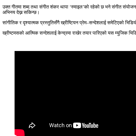
उक्त गीतमा शब्द तथा संगीत शंकर थापा ‘स्माइल’को रहेको छ भने संगीत संयोजन ब
अभिनय देख्न सकिन्छ।
सांगीतिक र दृश्यात्मक प्रस्तुतिसँगै ख्रीष्टियन प्रेम–सन्देशलाई समेटिएको भि
ख्रीष्टमसको आत्मिक सन्देशलाई केन्द्रमा राखेर तयार पारिएको यस म्युजिक भिडियो