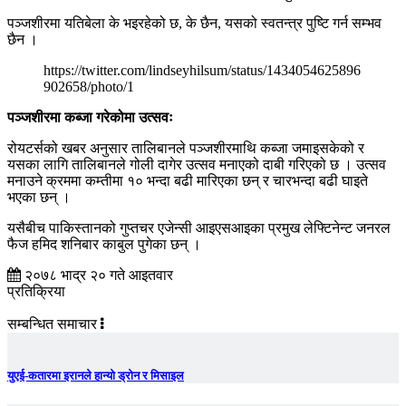
पञ्जशीरमा यतिबेला के भइरहेको छ, के छैन, यसको स्वतन्त्र पुष्टि गर्न सम्भव
छैन ।
https://twitter.com/lindseyhilsum/status/1434054625896
902658/photo/1
पञ्जशीरमा कब्जा गरेकोमा उत्सवः
रोयटर्सको खबर अनुसार तालिबानले पञ्जशीरमाथि कब्जा जमाइसकेको र
यसका लागि तालिबानले गोली दागेर उत्सव मनाएको दाबी गरिएको छ । उत्सव
मनाउने क्रममा कम्तीमा १० भन्दा बढी मारिएका छन् र चारभन्दा बढी घाइते
भएका छन् ।
यसैबीच पाकिस्तानको गुप्तचर एजेन्सी आइएसआइका प्रमुख लेफ्टिनेन्ट जनरल
फैज हमिद शनिबार काबुल पुगेका छन् ।
२०७८ भाद्र २० गते आइतवार
प्रतिक्रिया
सम्बन्धित समाचार
युएई-कतारमा इरानले हान्यो ड्रोन र मिसाइल