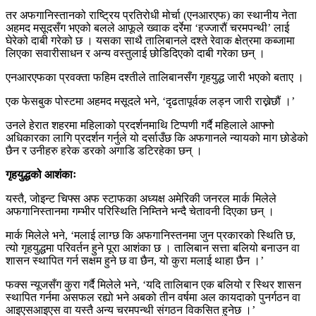
तर अफगानिस्तानको राष्ट्रिय प्रतिरोधी मोर्चा (एनआरएफ) का स्थानीय नेता
अहमद मसूदसँग भएको बलले आफूले ख्वाक दर्रेमा ‘हज्जारौं चरमपन्थी’ लाई
घेरेको दाबी गरेको छ । यसका साथै तालिबानले दश्ते रेवाक क्षेत्रमा कब्जामा
लिएका सवारीसाधन र अन्य वस्तुलाई छोडिदिएको दाबी गरेका छन् ।
एनआरएफका प्रवक्ता फहिम दश्तीले तालिबानसँग गृहयुद्ध जारी भएको बताए ।
एक फेसबुक पोस्टमा अहमद मसूदले भने, ‘दृढतापूर्वक लड्न जारी राख्नेछौं ।’
उनले हेरात शहरमा महिलाको प्रदर्शनमाथि टिप्पणी गर्दै महिलाले आफ्नो
अधिकारका लागि प्रदर्शन गर्नुले यो दर्साउँछ कि अफगानले न्यायको माग छोडेको
छैन र उनीहरु हरेक डरको अगाडि डटिरहेका छन् ।
गृहयुद्धको आशंकाः
यस्तै, जोइन्ट चिफ्स अफ स्टाफका अध्यक्ष अमेरिकी जनरल मार्क मिलेले
अफगानिस्तानमा गम्भीर परिस्थिति निम्तिने भन्दै चेतावनी दिएका छन् ।
मार्क मिलेले भने, ‘मलाई लाग्छ कि अफगानिस्तनमा जुन प्रकारको स्थिति छ,
त्यो गृहयुद्धमा परिवर्तन हुने पूरा आशंका छ । तालिबान सत्ता बलियो बनाउन वा
शासन स्थापित गर्न सक्षम हुने छ वा छैन, यो कुरा मलाई थाहा छैन ।’
फक्स न्यूजसँग कुरा गर्दै मिलेले भने, ‘यदि तालिबान एक बलियो र स्थिर शासन
स्थापित गर्नमा असफल रह्यो भने अबको तीन वर्षमा अल कायदाको पुनर्गठन वा
आइएसआइएस वा यस्तै अन्य चरमपन्थी संगठन विकसित हुनेछ ।’