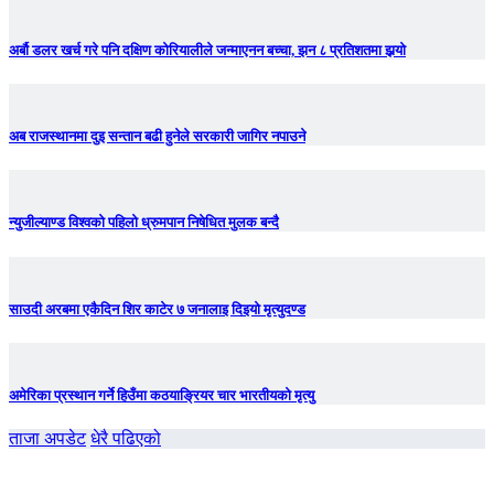
अर्बौ डलर खर्च गरे पनि दक्षिण कोरियालीले जन्माएनन बच्चा, झन ८ प्रतिशतमा झर्‍याे
अब राजस्थानमा दुइ सन्तान बढी हुनेले सरकारी जागिर नपाउने
न्युजील्याण्ड विश्वको पहिलो ध्रुमपान निषेधित मुलक बन्दै
साउदी अरबमा एकैदिन शिर काटेर ७ जनालाइ दिइयो मृत्युदण्ड
अमेरिका प्रस्थान गर्ने हिउँमा कठयाङ्रियर चार भारतीयको मृत्यु
ताजा अपडेट
धेरै पढिएको