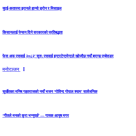
युएई-कतारमा इरानले हान्यो ड्रोन र मिसाइल
किसानलाई पेन्सन दिने सरकारको प्रतिबद्धता
फेस अफ एसवाई २०८२’ सुरु: एसवाई इन्टरटेन्टमेन्टले खोज्दैछ नयाँ ब्रान्ड एम्बेसडर
मनोरञ्जन
सुर्खेतका मनिष गहतराजको नयाँ भजन ‘गोविन्द गोपाल श्याम’ सार्वजनिक
‘गीतले मनको कुरा भन्नुपर्छ’ — गायक आयुष मगर