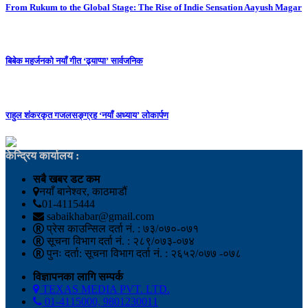
From Rukum to the Global Stage: The Rise of Indie Sensation Aayush Magar
बिबेक महर्जनको नयाँ गीत ‘ढ्याप्पा’ सार्वजनिक
राहुल शंकरकृत गजलसङ्ग्रह ‘नयाँ अध्याय’ लोकार्पण
केन्द्रिय कार्यालय :
सबै खबर डट कम
नयाँ बानेश्वर, काठमाडौं
01-4115444
sabaikhabar@gmail.com
प्रेस काउन्सिल दर्ता नं. : ७३/०७०-०७१
सूचना विभाग दर्ता नं. : २८९/०७३-०७४
पुनः दर्ता: सूचना विभाग दर्ता नं. : २६५२/०७७ -०७८
विज्ञापनका लागि सम्पर्क
TEXAS MEDIA PVT. LTD.
01-4115000, 9801230011