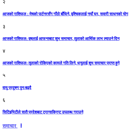
२
आजको राशिफल : मेषको पार्टनरसँग गाँठो बाँधिने, वृश्चिकलाई नयाँ घर, सवारी साधनकाे याेग
३
आजकाे राशिफल: वृषलाई आफन्तबाट शुभ समाचार, तुलाकाे आर्थिक लाभ ल्याउने दिन
४
आजको राशिफलः तुलाकाे रोकिएको कामले गति लिने, धनुलाई शुभ समाचार प्राप्त हुने
५
वायु प्रदूषण पुनःबढ्दै
६
सिटिइभिटीले सातै प्रदेशबाट ट्रान्सक्रिप्ट उपलब्ध गराउने
समाचार