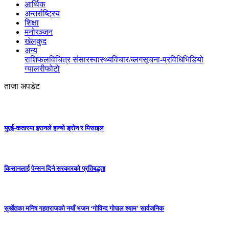
आर्थिक
अन्तर्राष्ट्रिय
शिक्षा
मनोरञ्जन
खेलकुद
अन्य
राशिफल
विचित्र संसार
स्वास्थ्य
विचार/ब्लग
सूचना-प्रविधि
भिडियो
ग्यालरी
फोटो
ताजा अपडेट
युएई-कतारमा इरानले हान्यो ड्रोन र मिसाइल
किसानलाई पेन्सन दिने सरकारको प्रतिबद्धता
सुर्खेतका मनिष गहतराजको नयाँ भजन ‘गोविन्द गोपाल श्याम’ सार्वजनिक