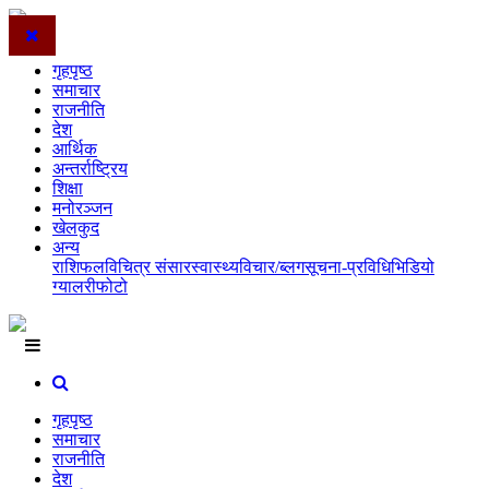
गृहपृष्ठ
समाचार
राजनीति
देश
आर्थिक
अन्तर्राष्ट्रिय
शिक्षा
मनोरञ्जन
खेलकुद
अन्य
राशिफल
विचित्र संसार
स्वास्थ्य
विचार/ब्लग
सूचना-प्रविधि
भिडियो
ग्यालरी
फोटो
गृहपृष्ठ
समाचार
राजनीति
देश