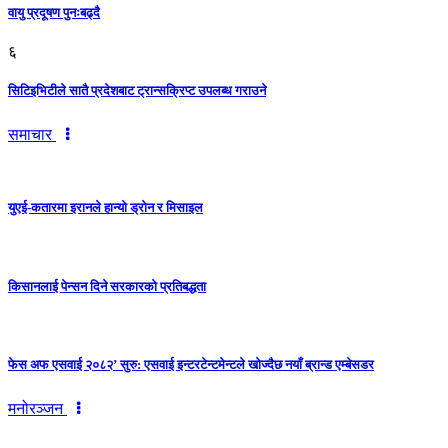
वायु प्रदूषण पुनःबढ्दै
६
सिटिइभिटीले सातै प्रदेशबाट ट्रान्सक्रिप्ट उपलब्ध गराउने
समाचार
युएई-कतारमा इरानले हान्यो ड्रोन र मिसाइल
किसानलाई पेन्सन दिने सरकारको प्रतिबद्धता
फेस अफ एसवाई २०८२’ सुरु: एसवाई इन्टरटेन्टमेन्टले खोज्दैछ नयाँ ब्रान्ड एम्बेसडर
मनोरञ्जन