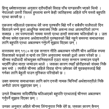
हिन्दु धर्मशास्त्रका अनुसार द्रौपदीको विवाह पाँच पाण्डवसँग भएको थियो ।
नेपालको उत्तरी जिल्ला हुम्लामा बस्ने केही जातिहरुमा अहिले पनि यस्तो बहुपति
प्रथा कायमै छ ।
एकजना महिलाले एकसाथ धेरै जना पुरुषसँग बिहे गर्ने र सबैसँग पालैपालो दिन
बिताउने भन्ने कुरा आधुनिक समाजमा निकै असभ्य तथा अपत्यारिलो लाग्न
सक्दछ । तर परम्पराको नाममा यस्तो प्रथा हाम्रै समाजमा चलिरहेको छ । उता
चीनमा समेत एकजना अर्थशास्त्रीले पुरुषहरुको बिहे नहुने समस्या समाधानका
लागि बहुपति प्रथा अबलम्बन गर्नुपर्ने सुझाव दिएका छन् ।
वास्तवमा सन् १९८० मा एक सन्तान नीति अबलम्बन गरेसँगै चीन आर्थिक रुपमा
विकाशको फड्को त मार्‍यो तर लिंग अनुपातमा यसको ठूलो असर परेको छ ।
चीनमा रुढीवादी सोचयुक्त मानिसहरुले एउटा मात्र सन्तान जन्माउन पाइने
भएसँगै छोरा मात्र जन्माउन थाले । जसका कारण त्यहाँ छोरीहरुको संख्या निकै
कम भयो । त्यसैले चीनमा अहिले विवाह योग्य उमेरका धेरै युवकहरुलाई बिहे
गर्नका लागि बेहुली पाउन मुस्किल परिरहेको छ ।
उक्त समस्या समाधानका लागि कांग एनजी नामक चिनियाँ अर्थशास्त्रीले निकै
अनौठो उपाय सुझाएका छन् ।
उनले तिब्बतमा सदियौँदेखि चलिआएको बहुपति प्रथालाई चीनभर अबलम्बन
गर्नुपर्ने सुझाव दिएका छन् ।
उनका अनुसार अहिले चीनमा लिंगानुपात निकै धेरै छ, जसका कारण कैयन्