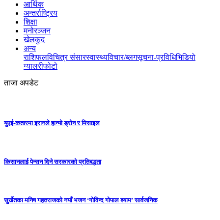
आर्थिक
अन्तर्राष्ट्रिय
शिक्षा
मनोरञ्जन
खेलकुद
अन्य
राशिफल
विचित्र संसार
स्वास्थ्य
विचार/ब्लग
सूचना-प्रविधि
भिडियो
ग्यालरी
फोटो
ताजा अपडेट
युएई-कतारमा इरानले हान्यो ड्रोन र मिसाइल
किसानलाई पेन्सन दिने सरकारको प्रतिबद्धता
सुर्खेतका मनिष गहतराजको नयाँ भजन ‘गोविन्द गोपाल श्याम’ सार्वजनिक