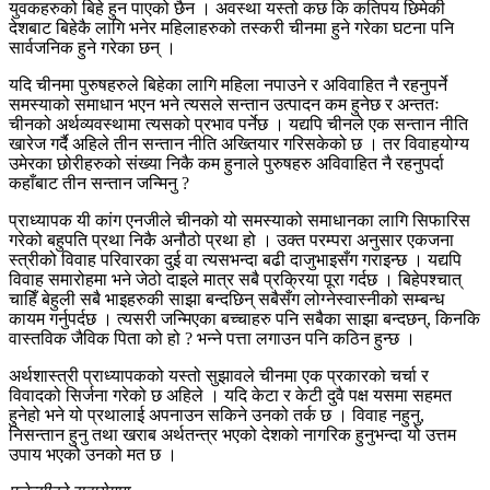
युवकहरुको बिहे हुन पाएको छैन । अवस्था यस्तो कछ कि कतिपय छिमेकी
देशबाट बिहेकै लागि भनेर महिलाहरुको तस्करी चीनमा हुने गरेका घटना पनि
सार्वजनिक हुने गरेका छन् ।
यदि चीनमा पुरुषहरुले बिहेका लागि महिला नपाउने र अविवाहित नै रहनुपर्ने
समस्याको समाधान भएन भने त्यसले सन्तान उत्पादन कम हुनेछ र अन्ततः
चीनको अर्थव्यवस्थामा त्यसको प्रभाव पर्नेछ । यद्यपि चीनले एक सन्तान नीति
खारेज गर्दै अहिले तीन सन्तान नीति अख्तियार गरिसकेको छ । तर विवाहयोग्य
उमेरका छोरीहरुको संख्या निकै कम हुनाले पुरुषहरु अविवाहित नै रहनुपर्दा
कहाँबाट तीन सन्तान जन्मिनु ?
प्राध्यापक यी कांग एनजीले चीनको यो समस्याको समाधानका लागि सिफारिस
गरेको बहुपति प्रथा निकै अनौठो प्रथा हो । उक्त परम्परा अनुसार एकजना
स्त्रीको विवाह परिवारका दुई वा त्यसभन्दा बढी दाजुभाइसँग गराइन्छ । यद्यपि
विवाह समारोहमा भने जेठो दाइले मात्र सबै प्रक्रिया पूरा गर्दछ । बिहेपश्चात्
चाहिँ बेहुली सबै भाइहरुकी साझा बन्दछिन् सबैसँग लोग्नेस्वास्नीको सम्बन्ध
कायम गर्नुपर्दछ । त्यसरी जन्मिएका बच्चाहरु पनि सबैका साझा बन्दछन्, किनकि
वास्तविक जैविक पिता को हो ? भन्ने पत्ता लगाउन पनि कठिन हुन्छ ।
अर्थशास्त्री प्राध्यापकको यस्तो सुझावले चीनमा एक प्रकारको चर्चा र
विवादको सिर्जना गरेको छ अहिले । यदि केटा र केटी दुवै पक्ष यसमा सहमत
हुनेहो भने यो प्रथालाई अपनाउन सकिने उनको तर्क छ । विवाह नहुनु,
निसन्तान हुनु तथा खराब अर्थतन्त्र भएको देशको नागरिक हुनुभन्दा यो उत्तम
उपाय भएको उनको मत छ ।