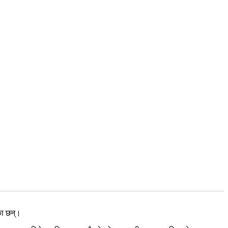
का छन्।