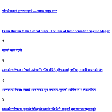
‘गीतले मनको कुरा भन्नुपर्छ’ — गायक आयुष मगर
From Rukum to the Global Stage: The Rise of Indie Sensation Aayush Magar
१
सुनको भाउ घट्याे
२
आजको राशिफल : मेषको पार्टनरसँग गाँठो बाँधिने, वृश्चिकलाई नयाँ घर, सवारी साधनकाे याेग
३
आजकाे राशिफल: वृषलाई आफन्तबाट शुभ समाचार, तुलाकाे आर्थिक लाभ ल्याउने दिन
४
आजको राशिफलः तुलाकाे रोकिएको कामले गति लिने, धनुलाई शुभ समाचार प्राप्त हुने