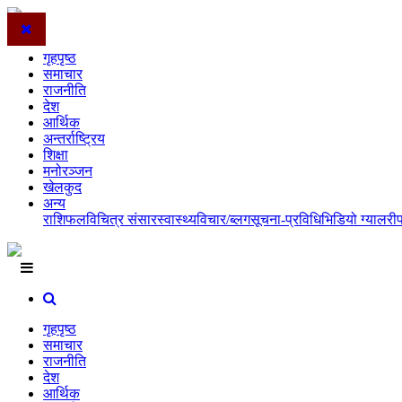
गृहपृष्ठ
समाचार
राजनीति
देश
आर्थिक
अन्तर्राष्ट्रिय
शिक्षा
मनोरञ्जन
खेलकुद
अन्य
राशिफल
विचित्र संसार
स्वास्थ्य
विचार/ब्लग
सूचना-प्रविधि
भिडियो ग्यालरी
गृहपृष्ठ
समाचार
राजनीति
देश
आर्थिक