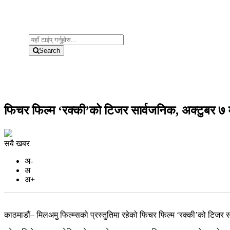
Search
फिचर फिल्म ‘रक्की’को टिजर सार्वजनिक, अक्टुबर ७ म
सबै खबर
अ-
अ
अ+
काठमाडौं– मिलअमु फिल्म्सको प्रस्तुतिमा रहेको फिचर फिल्म ‘रक्की’को टिजर