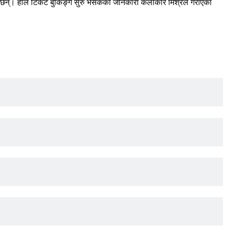
उने छन्। हाल टिकेट बुकिङ्ग सुरु भैसकेको जानकारी कलाकार मिश्रले गराएका