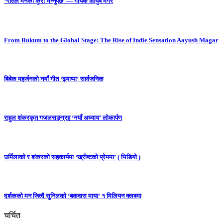
‘गीतले मनको कुरा भन्नुपर्छ’ — गायक आयुष मगर
From Rukum to the Global Stage: The Rise of Indie Sensation Aayush Magar
बिबेक महर्जनको नयाँ गीत ‘ढ्याप्पा’ सार्वजनिक
राहुल शंकरकृत गजलसङ्ग्रह ‘नयाँ अध्याय’ लोकार्पण
उर्मिलाको र शंकरको सहकार्यमा ‘ख्रीष्टको प्रेममा’ ( भिडियो )
दर्शकको मन जित्दै सुनिलको ‘बकवास माया’ १ मिलियन क्लबमा
चर्चित