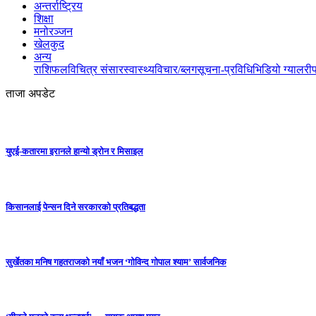
अन्तर्राष्ट्रिय
शिक्षा
मनोरञ्जन
खेलकुद
अन्य
राशिफल
विचित्र संसार
स्वास्थ्य
विचार/ब्लग
सूचना-प्रविधि
भिडियो ग्यालरी
ताजा अपडेट
युएई-कतारमा इरानले हान्यो ड्रोन र मिसाइल
किसानलाई पेन्सन दिने सरकारको प्रतिबद्धता
सुर्खेतका मनिष गहतराजको नयाँ भजन ‘गोविन्द गोपाल श्याम’ सार्वजनिक