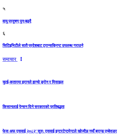
५
वायु प्रदूषण पुनःबढ्दै
६
सिटिइभिटीले सातै प्रदेशबाट ट्रान्सक्रिप्ट उपलब्ध गराउने
समाचार
युएई-कतारमा इरानले हान्यो ड्रोन र मिसाइल
किसानलाई पेन्सन दिने सरकारको प्रतिबद्धता
फेस अफ एसवाई २०८२’ सुरु: एसवाई इन्टरटेन्टमेन्टले खोज्दैछ नयाँ ब्रान्ड एम्बेसडर