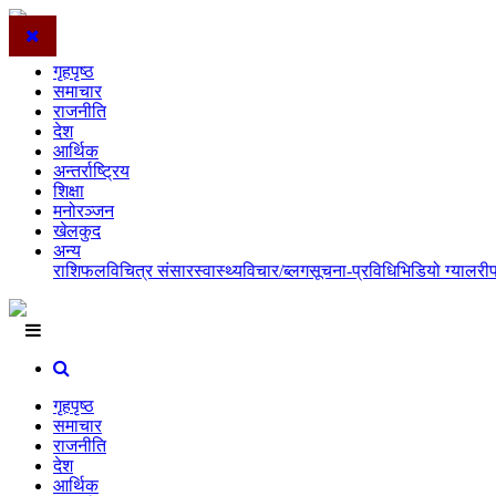
गृहपृष्ठ
समाचार
राजनीति
देश
आर्थिक
अन्तर्राष्ट्रिय
शिक्षा
मनोरञ्जन
खेलकुद
अन्य
राशिफल
विचित्र संसार
स्वास्थ्य
विचार/ब्लग
सूचना-प्रविधि
भिडियो ग्यालरी
गृहपृष्ठ
समाचार
राजनीति
देश
आर्थिक