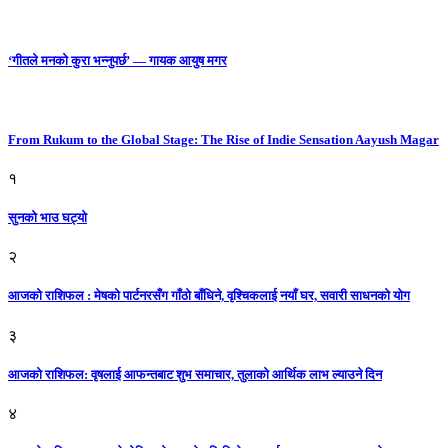
‘गीतले मनको कुरा भन्नुपर्छ’ — गायक आयुष मगर
From Rukum to the Global Stage: The Rise of Indie Sensation Aayush Magar
१
सुनको भाउ घट्याे
२
आजको राशिफल : मेषको पार्टनरसँग गाँठो बाँधिने, वृश्चिकलाई नयाँ घर, सवारी साधनकाे याेग
३
आजकाे राशिफल: वृषलाई आफन्तबाट शुभ समाचार, तुलाकाे आर्थिक लाभ ल्याउने दिन
४