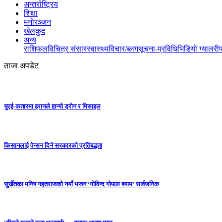
अन्तर्राष्ट्रिय
शिक्षा
मनोरञ्जन
खेलकुद
अन्य
राशिफल
विचित्र संसार
स्वास्थ्य
विचार/ब्लग
सूचना-प्रविधि
भिडियो ग्यालरी
ताजा अपडेट
युएई-कतारमा इरानले हान्यो ड्रोन र मिसाइल
किसानलाई पेन्सन दिने सरकारको प्रतिबद्धता
सुर्खेतका मनिष गहतराजको नयाँ भजन ‘गोविन्द गोपाल श्याम’ सार्वजनिक