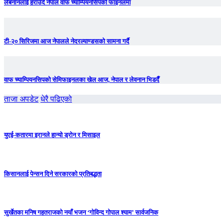
लेबनानलाई हराउँदै नेपाल वाफ च्याम्पियनसिपको फाइनलमा
टी-२० सिरिजमा आज नेपालले नेदरल्याण्डसको सामना गर्दै
वाफ च्याम्पियनसिपको सेमिफाइनलका खेल आज, नेपाल र लेवनान भिडदैँ
ताजा अपडेट
धेरै पढिएको
युएई-कतारमा इरानले हान्यो ड्रोन र मिसाइल
किसानलाई पेन्सन दिने सरकारको प्रतिबद्धता
सुर्खेतका मनिष गहतराजको नयाँ भजन ‘गोविन्द गोपाल श्याम’ सार्वजनिक