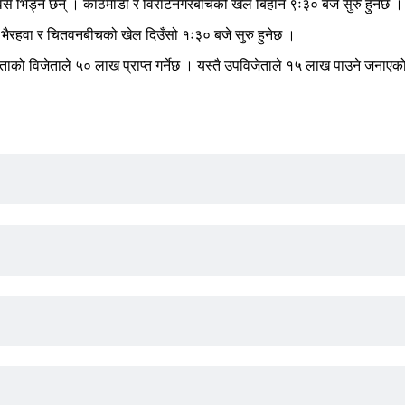
र्स भिड्ने छन् । काठमाडौं र विराटनगरबीचको खेल बिहान ९ः३० बजे सुरु हुनेछ ।
छ । भैरहवा र चितवनबीचको खेल दिउँसो १ः३० बजे सुरु हुनेछ ।
ताको विजेताले ५० लाख प्राप्त गर्नेछ । यस्तै उपविजेताले १५ लाख पाउने जनाएक