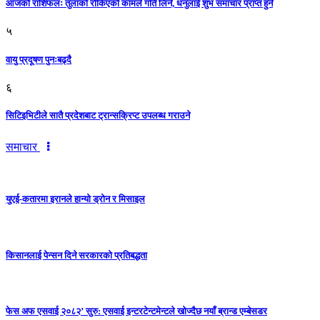
आजको राशिफलः तुलाकाे रोकिएको कामले गति लिने, धनुलाई शुभ समाचार प्राप्त हुने
५
वायु प्रदूषण पुनःबढ्दै
६
सिटिइभिटीले सातै प्रदेशबाट ट्रान्सक्रिप्ट उपलब्ध गराउने
समाचार
युएई-कतारमा इरानले हान्यो ड्रोन र मिसाइल
किसानलाई पेन्सन दिने सरकारको प्रतिबद्धता
फेस अफ एसवाई २०८२’ सुरु: एसवाई इन्टरटेन्टमेन्टले खोज्दैछ नयाँ ब्रान्ड एम्बेसडर