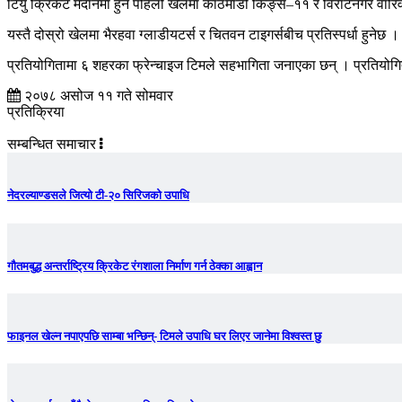
टियु क्रिकेट मैदानमा हुने पहिलो खेलमा काठमाडौं किङ्स–११ र विराटनगर वारिव
यस्तै दोस्रो खेलमा भैरहवा ग्लाडीयटर्स र चितवन टाइगर्सबीच प्रतिस्पर्धा हुने
प्रतियोगितामा ६ शहरका फ्रेन्चाइज टिमले सहभागिता जनाएका छन् । प्रतियोगि
२०७८ असोज ११ गते सोमवार
प्रतिक्रिया
सम्बन्धित समाचार
नेदरल्याण्डसले जित्यो टी-२० सिरिजको उपाधि
गौतमबुद्ध अन्तर्राष्ट्रिय क्रिकेट रंगशाला निर्माण गर्न ठेक्का आह्वान
फाइनल खेल्न नपाएपछि साम्बा भन्छिन्- टिमले उपाधि घर लिएर जानेमा विश्वस्त छु