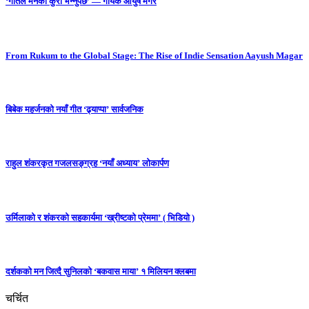
‘गीतले मनको कुरा भन्नुपर्छ’ — गायक आयुष मगर
From Rukum to the Global Stage: The Rise of Indie Sensation Aayush Magar
बिबेक महर्जनको नयाँ गीत ‘ढ्याप्पा’ सार्वजनिक
राहुल शंकरकृत गजलसङ्ग्रह ‘नयाँ अध्याय’ लोकार्पण
उर्मिलाको र शंकरको सहकार्यमा ‘ख्रीष्टको प्रेममा’ ( भिडियो )
दर्शकको मन जित्दै सुनिलको ‘बकवास माया’ १ मिलियन क्लबमा
चर्चित