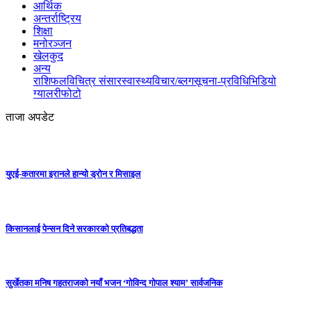
आर्थिक
अन्तर्राष्ट्रिय
शिक्षा
मनोरञ्जन
खेलकुद
अन्य
राशिफल
विचित्र संसार
स्वास्थ्य
विचार/ब्लग
सूचना-प्रविधि
भिडियो
ग्यालरी
फोटो
ताजा अपडेट
युएई-कतारमा इरानले हान्यो ड्रोन र मिसाइल
किसानलाई पेन्सन दिने सरकारको प्रतिबद्धता
सुर्खेतका मनिष गहतराजको नयाँ भजन ‘गोविन्द गोपाल श्याम’ सार्वजनिक