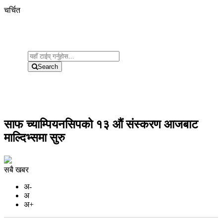
चर्चित
Search
साफ च्याम्पियनसिपको १३ औं संस्करण आजबाट
माल्दिभ्समा सुरु
सबै खबर
अ-
अ
अ+