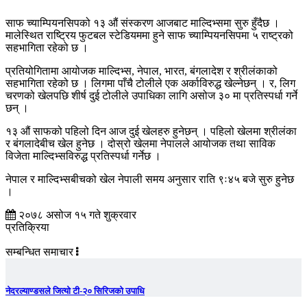
साफ च्याम्पियनसिपको १३ औं संस्करण आजबाट माल्दिभ्समा सुरु हुँदैछ ।
मालेस्थित राष्ट्रिय फुटबल स्टेडियममा हुने साफ च्याम्पियनसिपमा ५ राष्ट्रको
सहभागिता रहेको छ ।
प्रतियोगितामा आयोजक माल्दिभ्स, नेपाल, भारत, बंगलादेश र श्रीलंकाको
सहभागिता रहेको छ । लिगमा पाँचै टोलीले एक अर्काविरुद्ध खेल्नेछन् । र, लिग
चरणको खेलपछि शीर्ष दुई टोलीले उपाधिका लागि असोज ३० मा प्रतिस्पर्धा गर्ने
छन् ।
१३ औं साफको पहिलो दिन आज दुई खेलहरु हुनेछन् । पहिलो खेलमा श्रीलंका
र बंगलादेबीच खेल हुनेछ । दोस्रो खेलमा नेपालले आयोजक तथा साविक
विजेता माल्दिभ्सविरुद्ध प्रतिस्पर्धा गर्नेछ ।
नेपाल र माल्दिभ्सबीचको खेल नेपाली समय अनुसार राति ९ः४५ बजे सुरु हुनेछ
।
२०७८ असोज १५ गते शुक्रवार
प्रतिक्रिया
सम्बन्धित समाचार
नेदरल्याण्डसले जित्यो टी-२० सिरिजको उपाधि