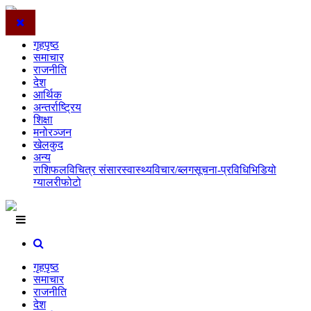
गृहपृष्ठ
समाचार
राजनीति
देश
आर्थिक
अन्तर्राष्ट्रिय
शिक्षा
मनोरञ्जन
खेलकुद
अन्य
राशिफल
विचित्र संसार
स्वास्थ्य
विचार/ब्लग
सूचना-प्रविधि
भिडियो
ग्यालरी
फोटो
गृहपृष्ठ
समाचार
राजनीति
देश