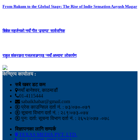
From Rukum to the Global Stage: The Rise of Indie Sensation Aayush Magar
बिबेक महर्जनको नयाँ गीत ‘ढ्याप्पा’ सार्वजनिक
राहुल शंकरकृत गजलसङ्ग्रह ‘नयाँ अध्याय’ लोकार्पण
केन्द्रिय कार्यालय :
सबै खबर डट कम
नयाँ बानेश्वर, काठमाडौं
01-4115444
sabaikhabar@gmail.com
प्रेस काउन्सिल दर्ता नं. : ७३/०७०-०७१
सूचना विभाग दर्ता नं. : २८९/०७३-०७४
पुनः दर्ता: सूचना विभाग दर्ता नं. : २६५२/०७७ -०७८
विज्ञापनका लागि सम्पर्क
TEXAS MEDIA PVT. LTD.