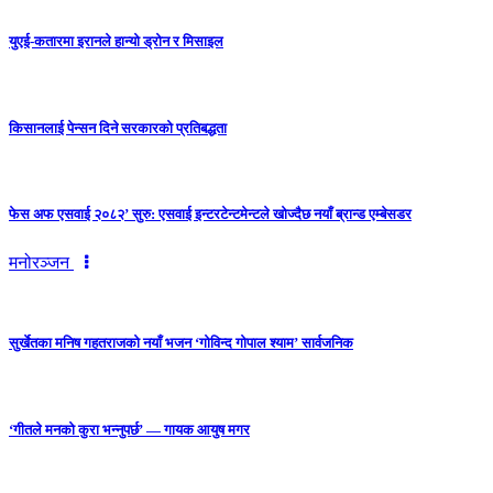
युएई-कतारमा इरानले हान्यो ड्रोन र मिसाइल
किसानलाई पेन्सन दिने सरकारको प्रतिबद्धता
फेस अफ एसवाई २०८२’ सुरु: एसवाई इन्टरटेन्टमेन्टले खोज्दैछ नयाँ ब्रान्ड एम्बेसडर
मनोरञ्जन
सुर्खेतका मनिष गहतराजको नयाँ भजन ‘गोविन्द गोपाल श्याम’ सार्वजनिक
‘गीतले मनको कुरा भन्नुपर्छ’ — गायक आयुष मगर