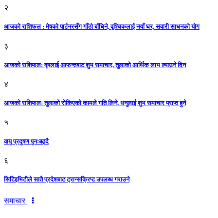
२
आजको राशिफल : मेषको पार्टनरसँग गाँठो बाँधिने, वृश्चिकलाई नयाँ घर, सवारी साधनकाे याेग
३
आजकाे राशिफल: वृषलाई आफन्तबाट शुभ समाचार, तुलाकाे आर्थिक लाभ ल्याउने दिन
४
आजको राशिफलः तुलाकाे रोकिएको कामले गति लिने, धनुलाई शुभ समाचार प्राप्त हुने
५
वायु प्रदूषण पुनःबढ्दै
६
सिटिइभिटीले सातै प्रदेशबाट ट्रान्सक्रिप्ट उपलब्ध गराउने
समाचार