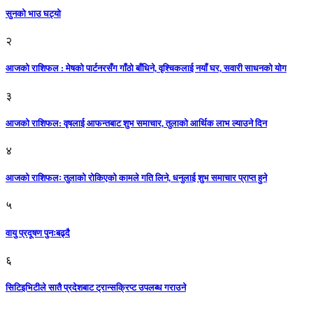
सुनको भाउ घट्याे
२
आजको राशिफल : मेषको पार्टनरसँग गाँठो बाँधिने, वृश्चिकलाई नयाँ घर, सवारी साधनकाे याेग
३
आजकाे राशिफल: वृषलाई आफन्तबाट शुभ समाचार, तुलाकाे आर्थिक लाभ ल्याउने दिन
४
आजको राशिफलः तुलाकाे रोकिएको कामले गति लिने, धनुलाई शुभ समाचार प्राप्त हुने
५
वायु प्रदूषण पुनःबढ्दै
६
सिटिइभिटीले सातै प्रदेशबाट ट्रान्सक्रिप्ट उपलब्ध गराउने