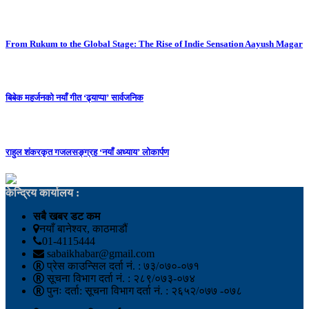
From Rukum to the Global Stage: The Rise of Indie Sensation Aayush Magar
बिबेक महर्जनको नयाँ गीत ‘ढ्याप्पा’ सार्वजनिक
राहुल शंकरकृत गजलसङ्ग्रह ‘नयाँ अध्याय’ लोकार्पण
केन्द्रिय कार्यालय :
सबै खबर डट कम
नयाँ बानेश्वर, काठमाडौं
01-4115444
sabaikhabar@gmail.com
प्रेस काउन्सिल दर्ता नं. : ७३/०७०-०७१
सूचना विभाग दर्ता नं. : २८९/०७३-०७४
पुनः दर्ता: सूचना विभाग दर्ता नं. : २६५२/०७७ -०७८