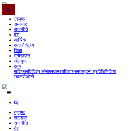
गृहपृष्ठ
समाचार
राजनीति
देश
आर्थिक
अन्तर्राष्ट्रिय
शिक्षा
मनोरञ्जन
खेलकुद
अन्य
राशिफल
विचित्र संसार
स्वास्थ्य
विचार/ब्लग
सूचना-प्रविधि
भिडियो
ग्यालरी
फोटो
गृहपृष्ठ
समाचार
राजनीति
देश