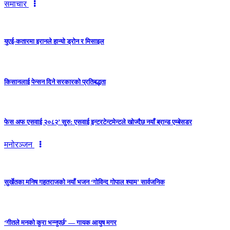
समाचार
युएई-कतारमा इरानले हान्यो ड्रोन र मिसाइल
किसानलाई पेन्सन दिने सरकारको प्रतिबद्धता
फेस अफ एसवाई २०८२’ सुरु: एसवाई इन्टरटेन्टमेन्टले खोज्दैछ नयाँ ब्रान्ड एम्बेसडर
मनोरञ्जन
सुर्खेतका मनिष गहतराजको नयाँ भजन ‘गोविन्द गोपाल श्याम’ सार्वजनिक
‘गीतले मनको कुरा भन्नुपर्छ’ — गायक आयुष मगर