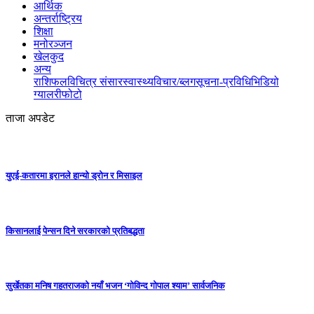
आर्थिक
अन्तर्राष्ट्रिय
शिक्षा
मनोरञ्जन
खेलकुद
अन्य
राशिफल
विचित्र संसार
स्वास्थ्य
विचार/ब्लग
सूचना-प्रविधि
भिडियो
ग्यालरी
फोटो
ताजा अपडेट
युएई-कतारमा इरानले हान्यो ड्रोन र मिसाइल
किसानलाई पेन्सन दिने सरकारको प्रतिबद्धता
सुर्खेतका मनिष गहतराजको नयाँ भजन ‘गोविन्द गोपाल श्याम’ सार्वजनिक