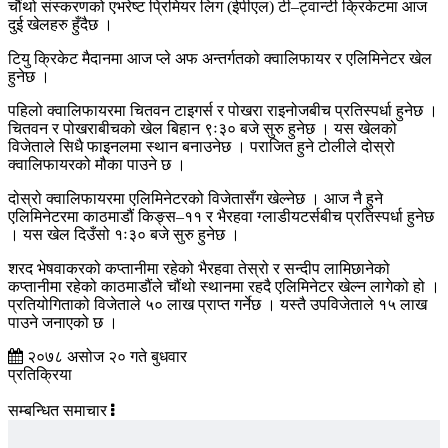
चौंथो संस्करणको एभरेष्ट प्रिमियर लिग (ईपीएल) टी–ट्वान्टी क्रिकेटमा आज
दुई खेलहरु हुँदैछ ।
टियु क्रिकेट मैदानमा आज प्ले अफ अन्तर्गतको क्वालिफायर र एलिमिनेटर खेल
हुनेछ ।
पहिलो क्वालिफायरमा चितवन टाइगर्स र पोखरा राइनोजबीच प्रतिस्पर्धा हुनेछ ।
चितवन र पोखराबीचको खेल बिहान ९ः३० बजे सुरु हुनेछ । यस खेलको
विजेताले सिधै फाइनलमा स्थान बनाउनेछ । पराजित हुने टोलीले दोस्रो
क्वालिफायरको मौका पाउने छ ।
दोस्रो क्वालिफायरमा एलिमिनेटरको विजेतासँग खेल्नेछ । आज नै हुने
एलिमिनेटरमा काठमाडौं किङ्स–११ र भैरहवा ग्लाडीयटर्सबीच प्रतिस्पर्धा हुनेछ
। यस खेल दिउँसो १ः३० बजे सुरु हुनेछ ।
शरद भेषवाकरको कप्तानीमा रहेको भैरहवा तेस्रो र सन्दीप लामिछानेको
कप्तानीमा रहेको काठमाडौंले चौंथो स्थानमा रहदै एलिमिनेटर खेल्न लागेको हो ।
प्रतियोगिताको विजेताले ५० लाख प्राप्त गर्नेछ । यस्तै उपविजेताले १५ लाख
पाउने जनाएको छ ।
२०७८ असोज २० गते बुधवार
प्रतिक्रिया
सम्बन्धित समाचार