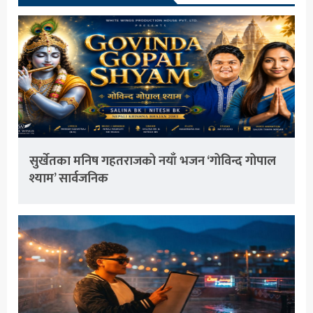
सुर्खेतका मनिष गहतराजको नयाँ भजन ‘गोविन्द गोपाल
श्याम’ सार्वजनिक