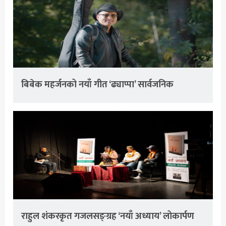
बिबेक महर्जनको नयाँ गीत ‘ढ्याप्पा’ सार्वजनिक
राहुल शंकरकृत गजलसङ्ग्रह ‘नयाँ अध्याय’ लोकार्पण