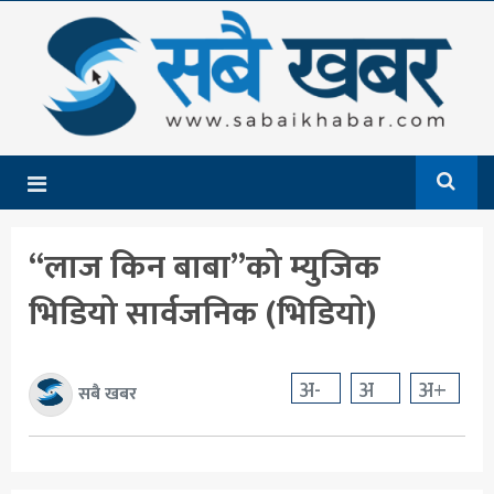
गृहपृष्ठ
समाचार
राजनीति
देश
“लाज किन बाबा”को म्युजिक
आर्थिक
भिडियो सार्वजनिक (भिडियाे)
अन्तर्राष्ट्रिय
शिक्षा
अ-
अ
अ+
सबै खबर
मनोरञ्जन
खेलकुद