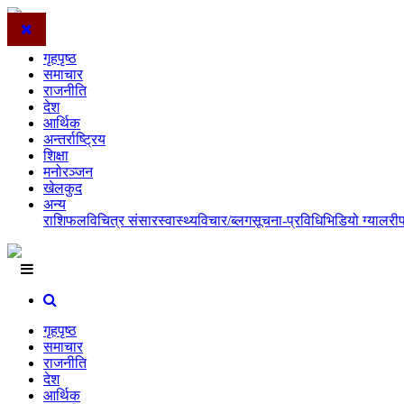
गृहपृष्ठ
समाचार
राजनीति
देश
आर्थिक
अन्तर्राष्ट्रिय
शिक्षा
मनोरञ्जन
खेलकुद
अन्य
राशिफल
विचित्र संसार
स्वास्थ्य
विचार/ब्लग
सूचना-प्रविधि
भिडियो ग्यालरी
गृहपृष्ठ
समाचार
राजनीति
देश
आर्थिक