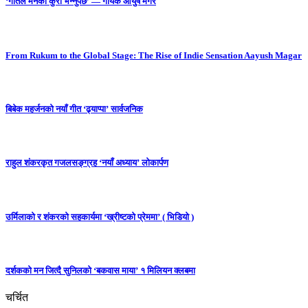
‘गीतले मनको कुरा भन्नुपर्छ’ — गायक आयुष मगर
From Rukum to the Global Stage: The Rise of Indie Sensation Aayush Magar
बिबेक महर्जनको नयाँ गीत ‘ढ्याप्पा’ सार्वजनिक
राहुल शंकरकृत गजलसङ्ग्रह ‘नयाँ अध्याय’ लोकार्पण
उर्मिलाको र शंकरको सहकार्यमा ‘ख्रीष्टको प्रेममा’ ( भिडियो )
दर्शकको मन जित्दै सुनिलको ‘बकवास माया’ १ मिलियन क्लबमा
चर्चित