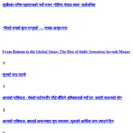
सुर्खेतका मनिष गहतराजको नयाँ भजन ‘गोविन्द गोपाल श्याम’ सार्वजनिक
‘गीतले मनको कुरा भन्नुपर्छ’ — गायक आयुष मगर
From Rukum to the Global Stage: The Rise of Indie Sensation Aayush Magar
१
सुनको भाउ घट्याे
२
आजको राशिफल : मेषको पार्टनरसँग गाँठो बाँधिने, वृश्चिकलाई नयाँ घर, सवारी साधनकाे याेग
३
आजकाे राशिफल: वृषलाई आफन्तबाट शुभ समाचार, तुलाकाे आर्थिक लाभ ल्याउने दिन
४