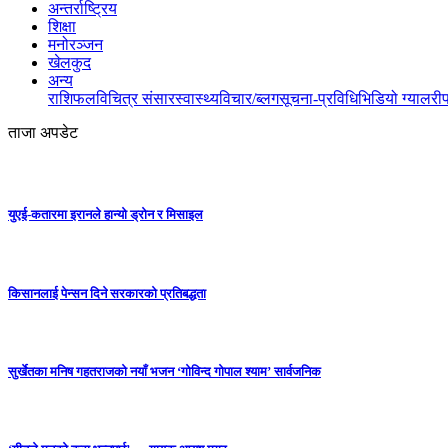
अन्तर्राष्ट्रिय
शिक्षा
मनोरञ्जन
खेलकुद
अन्य
राशिफल
विचित्र संसार
स्वास्थ्य
विचार/ब्लग
सूचना-प्रविधि
भिडियो ग्यालरी
ताजा अपडेट
युएई-कतारमा इरानले हान्यो ड्रोन र मिसाइल
किसानलाई पेन्सन दिने सरकारको प्रतिबद्धता
सुर्खेतका मनिष गहतराजको नयाँ भजन ‘गोविन्द गोपाल श्याम’ सार्वजनिक