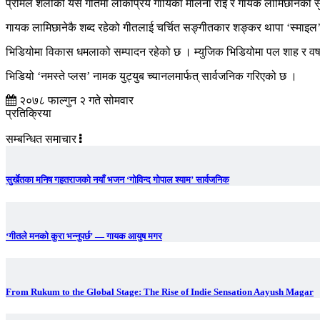
प्रेमिल शैलीको यस गीतमा लोकप्रिय गायिका मेलिना राई र गायक लामिछानेको सु
गायक लामिछानेकै शब्द रहेको गीतलाई चर्चित सङ्गीतकार शङ्कर थापा ‘स्माइल’ 
भिडियोमा विकास धमलाको सम्पादन रहेको छ । म्युजिक भिडियोमा पल शाह र वर्षा
भिडियो ‘नमस्ते प्लस’ नामक युट्युब च्यानलमार्फत् सार्वजनिक गरिएको छ ।
२०७८ फाल्गुन २ गते सोमवार
प्रतिक्रिया
सम्बन्धित समाचार
सुर्खेतका मनिष गहतराजको नयाँ भजन ‘गोविन्द गोपाल श्याम’ सार्वजनिक
‘गीतले मनको कुरा भन्नुपर्छ’ — गायक आयुष मगर
From Rukum to the Global Stage: The Rise of Indie Sensation Aayush Magar