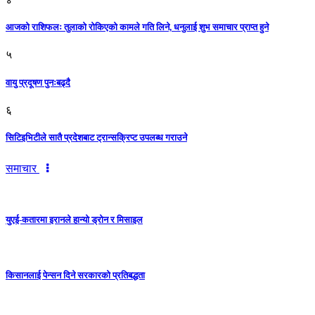
आजको राशिफलः तुलाकाे रोकिएको कामले गति लिने, धनुलाई शुभ समाचार प्राप्त हुने
५
वायु प्रदूषण पुनःबढ्दै
६
सिटिइभिटीले सातै प्रदेशबाट ट्रान्सक्रिप्ट उपलब्ध गराउने
समाचार
युएई-कतारमा इरानले हान्यो ड्रोन र मिसाइल
किसानलाई पेन्सन दिने सरकारको प्रतिबद्धता