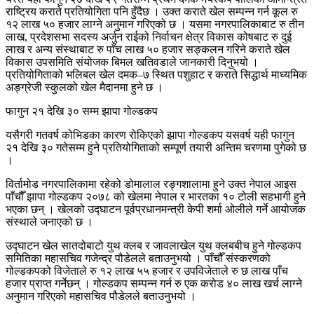
राष्ट्रिय कराते प्रतियोगिता पनि हुँदैछ । उक्त कराते खेल सम्पन्न गर्न कूल रु
१२ लाख ५० हजार लाग्ने अनुमान गरिएको छ । यसमा नगरपालिकाबाट रु तीन
लाख, प्रदेशसभा सदस्य अर्जुन राईको निर्वाचन क्षेत्र विकास कोषबाट रु दुई
लाख र अन्य संस्थाबाट रु पाँच लाख ५० हजार सङ्कलन गरिने कराते खेल
विकास उपसमिति संयोजक बिमल खतिवडाले जानकारी दिनुभयो ।
प्रतियोगिताको भलिबल खेल दमक–७ स्थित पशुहाट र कराते सिद्धार्थ माध्यमिक
अङ्ग्रेजी स्कुलको खेल मैदानमा हुने छ ।
फागुन २१ देखि ३० सम्म झापा गोल्डकप
यसैगरी गतवर्ष कोभिडका कारण रोकिएको झापा गोल्डकप यसवर्ष यही फागुन
२१ देखि ३० गतेसम्म हुने प्रतियोगिताको सम्पूर्ण तयारी अन्तिम चरणमा पुगेको छ
।
विर्तामोड नगरपालिकामा रहेको डोमालाल रङ्गशालामा हुने उक्त नेपाल आइस
पाँचौँ झापा गोल्डकप २०७८ को खेलमा नेपाल र भारतका १० टोली सहभागी हुने
भएका छन् । खेलको उद्घाटन पूर्वप्रधानमन्त्री केपी शर्मा ओलीले गर्ने आयोजक
संस्थाले जनाएको छ ।
उद्घाटन खेल सातदोबाटो युथ क्लब र जावलाखेल युथ क्लबबीच हुने गोल्डकप
समितिका महासचिव गजेन्द्र पौडेलले बताउनुभयो । पाँचौँ संस्करणको
गोल्डकपको विजेताले रु १२ लाख ५५ हजार र उपविजेताले रु छ लाख पाँच
हजार प्राप्त गर्नेछन् । गोल्डकप सम्पन्न गर्न रु एक करोड ४० लाख खर्च लाग्ने
अनुमान गरिएको महासचिव पौडेलले बताउनुभयो ।