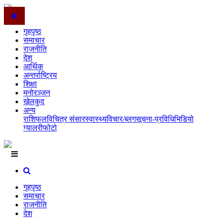
गृहपृष्ठ
समाचार
राजनीति
देश
आर्थिक
अन्तर्राष्ट्रिय
शिक्षा
मनोरञ्जन
खेलकुद
अन्य
राशिफल
विचित्र संसार
स्वास्थ्य
विचार/ब्लग
सूचना-प्रविधि
भिडियो
ग्यालरी
फोटो
गृहपृष्ठ
समाचार
राजनीति
देश