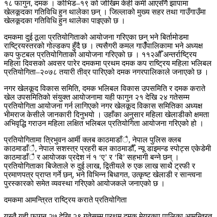
१८ फागुन, दमक । कोभिड–१९ को जोखिम केही कमी आएसँगै झापामा
खेलकूदका गतिविधि हुन थालेका छन् । जिल्लाको मुख्य सहर तथा गाउँगाउँमा
खेलकूदका गतिविधि हुन थालेका पाइएको छ ।
दमकमा दुई ठूला प्रतियोगिताको आयोजना गरिएका छन् भने बिर्तामोडमा
राष्ट्रियस्तरको गोल्डकप हुँदै छ । त्यसैगरी कमल गाउँँपालिकामा भने अध्यक्ष
कप फुटबल प्रतियोगिताको आयोजना गरिएको छ । ११२औँ अन्तर्राष्ट्रिय
महिला दिवसको अवसर पारेर दमकमा प्रथम दमक कप राष्ट्रिय महिला भलिबल
प्रतियोगिता–२०७८ तयारी तीव्र पारिएको दमक नगरपालिकाले जनाएको छ ।
नगर खेलकूद विकास समिति, दमक भलिबल विकास उपसमिति र दमक कराते
खेल उपसमितिको संयुक्त आयोजनामा यही फागुन २१ देखि २४ गतेसम्म
प्रतियोगिता आयोजना गर्न लागिएको नगर खेलकूद विकास समितिका अध्यक्ष
भीमराज केसीले जानकारी दिनुभयो । उहाँका अनुसार महिला खेलाडीको क्षमता
अभिवृद्धि गराउन महिला लक्षित भलिबल प्रतियोगिता आयोजना गरिएको हो ।
प्रतियोगितामा त्रिभुवन आर्मी क्लब काठमाडाँै, नेपाल पुलिस क्लब
काठमाडाँै, नेपाल सशस्त्र प्रहरी बल काठमाडौँ, न्यू डाइमन्ड स्पोट्स एकेडेमी
काठमाडाँै र आयोजक प्रदेश नं १ ‘ए’ र ‘बि’ सहभागी बन्ने छन् ।
प्रतियोगिताका बिजेताले रु दुई लाख, द्वितीयले रु एक लाख साथै ट्रफी र
प्रमाणपत्र प्राप्त गर्ने छन्, भने विभिन्न बिधागत, उत्कृष्ट खेलाडी र सान्त्वना
पुरस्कारको समेत व्यवस्था गरिएको आयोजकले जनाएको छ ।
दमकमा आमन्त्रित राष्ट्रिय कराते प्रतियोगिता
यस्तै यही फागुन २७ देखि २९ गतेसम्म प्रथम दमक मेयरकप पालिका आमन्त्रित