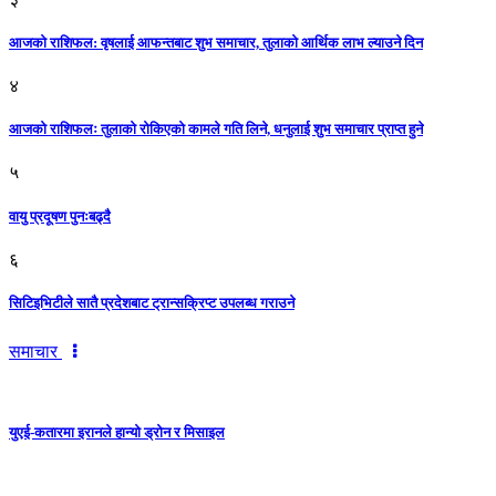
आजकाे राशिफल: वृषलाई आफन्तबाट शुभ समाचार, तुलाकाे आर्थिक लाभ ल्याउने दिन
४
आजको राशिफलः तुलाकाे रोकिएको कामले गति लिने, धनुलाई शुभ समाचार प्राप्त हुने
५
वायु प्रदूषण पुनःबढ्दै
६
सिटिइभिटीले सातै प्रदेशबाट ट्रान्सक्रिप्ट उपलब्ध गराउने
समाचार
युएई-कतारमा इरानले हान्यो ड्रोन र मिसाइल