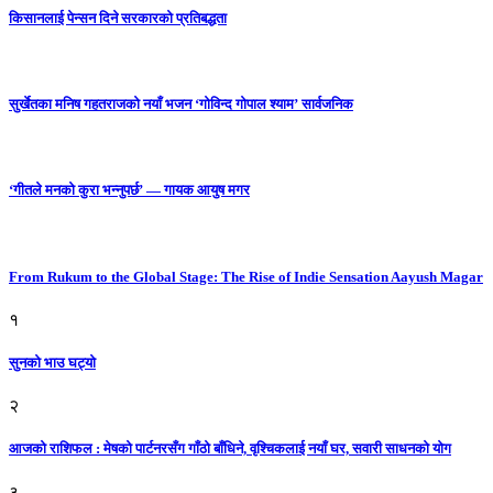
किसानलाई पेन्सन दिने सरकारको प्रतिबद्धता
सुर्खेतका मनिष गहतराजको नयाँ भजन ‘गोविन्द गोपाल श्याम’ सार्वजनिक
‘गीतले मनको कुरा भन्नुपर्छ’ — गायक आयुष मगर
From Rukum to the Global Stage: The Rise of Indie Sensation Aayush Magar
१
सुनको भाउ घट्याे
२
आजको राशिफल : मेषको पार्टनरसँग गाँठो बाँधिने, वृश्चिकलाई नयाँ घर, सवारी साधनकाे याेग
३