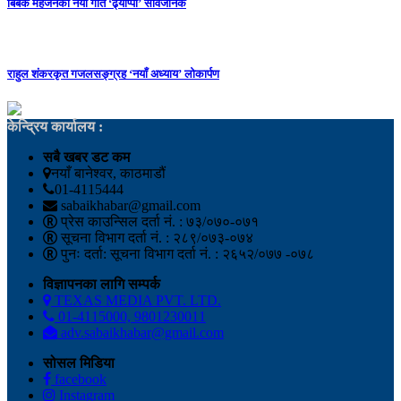
बिबेक महर्जनको नयाँ गीत ‘ढ्याप्पा’ सार्वजनिक
राहुल शंकरकृत गजलसङ्ग्रह ‘नयाँ अध्याय’ लोकार्पण
केन्द्रिय कार्यालय :
सबै खबर डट कम
नयाँ बानेश्वर, काठमाडौं
01-4115444
sabaikhabar@gmail.com
प्रेस काउन्सिल दर्ता नं. : ७३/०७०-०७१
सूचना विभाग दर्ता नं. : २८९/०७३-०७४
पुनः दर्ता: सूचना विभाग दर्ता नं. : २६५२/०७७ -०७८
विज्ञापनका लागि सम्पर्क
TEXAS MEDIA PVT. LTD.
01-4115000, 9801230011
adv.sabaikhabar@gmail.com
सोसल मिडिया
facebook
Instagram