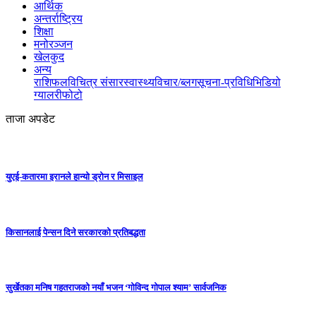
आर्थिक
अन्तर्राष्ट्रिय
शिक्षा
मनोरञ्जन
खेलकुद
अन्य
राशिफल
विचित्र संसार
स्वास्थ्य
विचार/ब्लग
सूचना-प्रविधि
भिडियो
ग्यालरी
फोटो
ताजा अपडेट
युएई-कतारमा इरानले हान्यो ड्रोन र मिसाइल
किसानलाई पेन्सन दिने सरकारको प्रतिबद्धता
सुर्खेतका मनिष गहतराजको नयाँ भजन ‘गोविन्द गोपाल श्याम’ सार्वजनिक