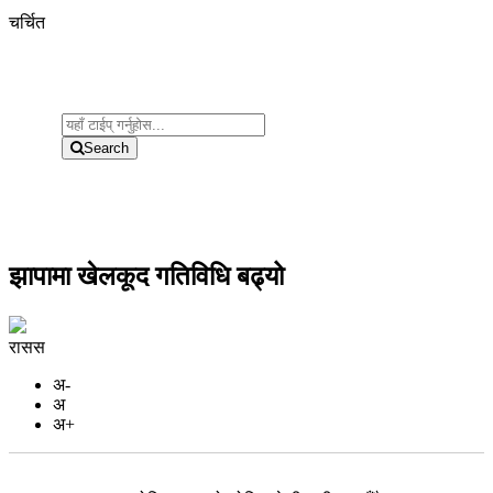
चर्चित
Search
झापामा खेलकूद गतिविधि बढ्यो
रासस
अ-
अ
अ+