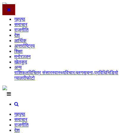
गृहपृष्ठ
समाचार
राजनीति
देश
आर्थिक
अन्तर्राष्ट्रिय
शिक्षा
मनोरञ्जन
खेलकुद
अन्य
राशिफल
विचित्र संसार
स्वास्थ्य
विचार/ब्लग
सूचना-प्रविधि
भिडियो
ग्यालरी
फोटो
गृहपृष्ठ
समाचार
राजनीति
देश