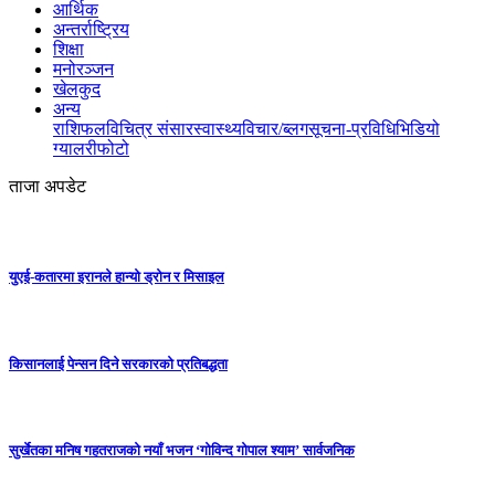
आर्थिक
अन्तर्राष्ट्रिय
शिक्षा
मनोरञ्जन
खेलकुद
अन्य
राशिफल
विचित्र संसार
स्वास्थ्य
विचार/ब्लग
सूचना-प्रविधि
भिडियो
ग्यालरी
फोटो
ताजा अपडेट
युएई-कतारमा इरानले हान्यो ड्रोन र मिसाइल
किसानलाई पेन्सन दिने सरकारको प्रतिबद्धता
सुर्खेतका मनिष गहतराजको नयाँ भजन ‘गोविन्द गोपाल श्याम’ सार्वजनिक