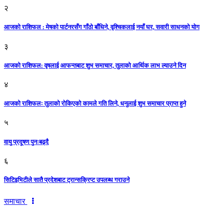
२
आजको राशिफल : मेषको पार्टनरसँग गाँठो बाँधिने, वृश्चिकलाई नयाँ घर, सवारी साधनकाे याेग
३
आजकाे राशिफल: वृषलाई आफन्तबाट शुभ समाचार, तुलाकाे आर्थिक लाभ ल्याउने दिन
४
आजको राशिफलः तुलाकाे रोकिएको कामले गति लिने, धनुलाई शुभ समाचार प्राप्त हुने
५
वायु प्रदूषण पुनःबढ्दै
६
सिटिइभिटीले सातै प्रदेशबाट ट्रान्सक्रिप्ट उपलब्ध गराउने
समाचार