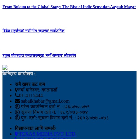
From Rukum to the Global Stage: The Rise of Indie Sensation Aayush Magar
बिबेक महर्जनको नयाँ गीत ‘ढ्याप्पा’ सार्वजनिक
राहुल शंकरकृत गजलसङ्ग्रह ‘नयाँ अध्याय’ लोकार्पण
केन्द्रिय कार्यालय :
सबै खबर डट कम
नयाँ बानेश्वर, काठमाडौं
01-4115444
sabaikhabar@gmail.com
प्रेस काउन्सिल दर्ता नं. : ७३/०७०-०७१
सूचना विभाग दर्ता नं. : २८९/०७३-०७४
पुनः दर्ता: सूचना विभाग दर्ता नं. : २६५२/०७७ -०७८
विज्ञापनका लागि सम्पर्क
TEXAS MEDIA PVT. LTD.