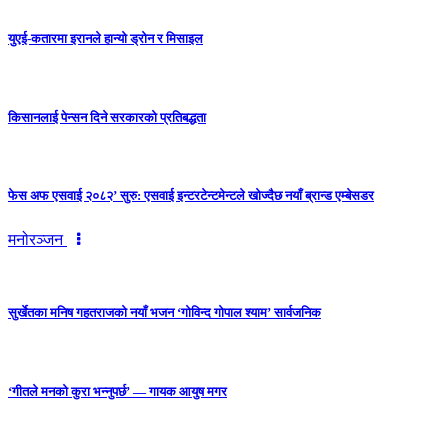
युएई-कतारमा इरानले हान्यो ड्रोन र मिसाइल
किसानलाई पेन्सन दिने सरकारको प्रतिबद्धता
फेस अफ एसवाई २०८२’ सुरु: एसवाई इन्टरटेन्टमेन्टले खोज्दैछ नयाँ ब्रान्ड एम्बेसडर
मनोरञ्जन
सुर्खेतका मनिष गहतराजको नयाँ भजन ‘गोविन्द गोपाल श्याम’ सार्वजनिक
‘गीतले मनको कुरा भन्नुपर्छ’ — गायक आयुष मगर