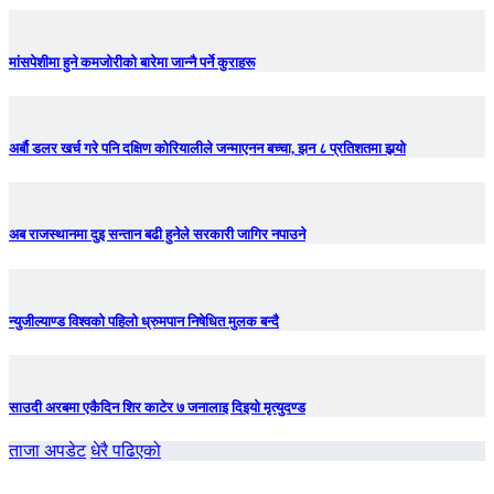
मांसपेशीमा हुने कमजोरीको बारेमा जान्नै पर्ने कुराहरू
अर्बौ डलर खर्च गरे पनि दक्षिण कोरियालीले जन्माएनन बच्चा, झन ८ प्रतिशतमा झर्‍याे
अब राजस्थानमा दुइ सन्तान बढी हुनेले सरकारी जागिर नपाउने
न्युजील्याण्ड विश्वको पहिलो ध्रुमपान निषेधित मुलक बन्दै
साउदी अरबमा एकैदिन शिर काटेर ७ जनालाइ दिइयो मृत्युदण्ड
ताजा अपडेट
धेरै पढिएको