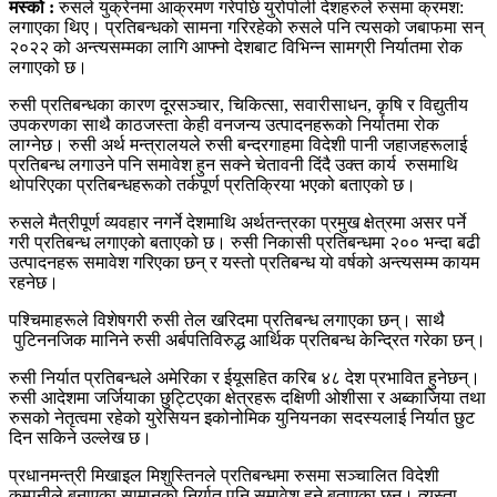
मस्को :
रुसले युक्रेनमा आक्रमण गरेपछि युरोपोली देशहरुले रुसमा क्रमश:
लगाएका थिए। प्रतिबन्धको सामना गरिरहेको रुसले पनि त्यसको जबाफमा सन्
२०२२ को अन्त्यसम्मका लागि आफ्नो देशबाट विभिन्न सामग्री निर्यातमा रोक
लगाएको छ।
रुसी प्रतिबन्धका कारण दूरसञ्चार, चिकित्सा, सवारीसाधन, कृषि र विद्युतीय
उपकरणका साथै काठजस्ता केही वनजन्य उत्पादनहरूको निर्यातमा रोक
लाग्नेछ। रुसी अर्थ मन्त्रालयले रुसी बन्दरगाहमा विदेशी पानी जहाजहरूलाई
प्रतिबन्ध लगाउने पनि समावेश हुन सक्ने चेतावनी दिंदै उक्त कार्य रुसमाथि
थोपरिएका प्रतिबन्धहरूको तर्कपूर्ण प्रतिक्रिया भएको बताएको छ।
रुसले मैत्रीपूर्ण व्यवहार नगर्ने देशमाथि अर्थतन्त्रका प्रमुख क्षेत्रमा असर पर्ने
गरी प्रतिबन्ध लगाएको बताएको छ। रुसी निकासी प्रतिबन्धमा २०० भन्दा बढी
उत्पादनहरू समावेश गरिएका छन् र यस्तो प्रतिबन्ध यो वर्षको अन्त्यसम्म कायम
रहनेछ।
पश्चिमाहरूले विशेषगरी रुसी तेल खरिदमा प्रतिबन्ध लगाएका छन्। साथै
पुटिननजिक मानिने रुसी अर्बपतिविरुद्ध आर्थिक प्रतिबन्ध केन्द्रित गरेका छन्।
रुसी निर्यात प्रतिबन्धले अमेरिका र ईयूसहित करिब ४८ देश प्रभावित हुनेछन्।
रुसी आदेशमा जर्जियाका छुट्टिएका क्षेत्रहरू दक्षिणी ओशीसा र अब्काजिया तथा
रुसको नेतृत्वमा रहेको युरेसियन इकोनोमिक युनियनका सदस्यलाई निर्यात छुट
दिन सकिने उल्लेख छ।
प्रधानमन्त्री मिखाइल मिशुस्तिनले प्रतिबन्धमा रुसमा सञ्चालित विदेशी
कम्पनीले बनाएका सामानको निर्यात पनि समावेश हुने बताएका छन्। त्यस्ता