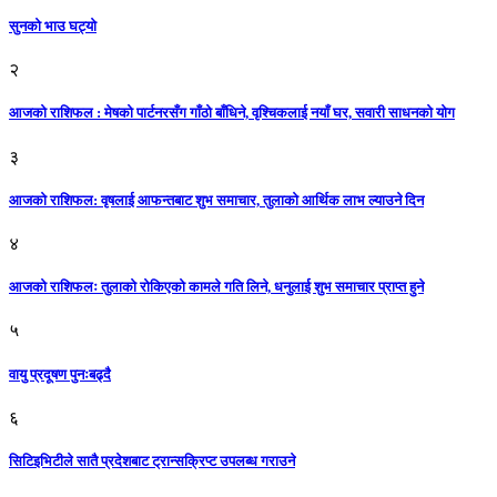
सुनको भाउ घट्याे
२
आजको राशिफल : मेषको पार्टनरसँग गाँठो बाँधिने, वृश्चिकलाई नयाँ घर, सवारी साधनकाे याेग
३
आजकाे राशिफल: वृषलाई आफन्तबाट शुभ समाचार, तुलाकाे आर्थिक लाभ ल्याउने दिन
४
आजको राशिफलः तुलाकाे रोकिएको कामले गति लिने, धनुलाई शुभ समाचार प्राप्त हुने
५
वायु प्रदूषण पुनःबढ्दै
६
सिटिइभिटीले सातै प्रदेशबाट ट्रान्सक्रिप्ट उपलब्ध गराउने