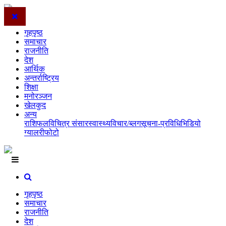
गृहपृष्ठ
समाचार
राजनीति
देश
आर्थिक
अन्तर्राष्ट्रिय
शिक्षा
मनोरञ्जन
खेलकुद
अन्य
राशिफल
विचित्र संसार
स्वास्थ्य
विचार/ब्लग
सूचना-प्रविधि
भिडियो
ग्यालरी
फोटो
गृहपृष्ठ
समाचार
राजनीति
देश