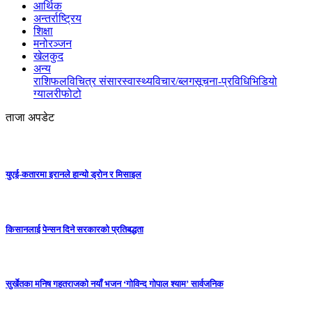
आर्थिक
अन्तर्राष्ट्रिय
शिक्षा
मनोरञ्जन
खेलकुद
अन्य
राशिफल
विचित्र संसार
स्वास्थ्य
विचार/ब्लग
सूचना-प्रविधि
भिडियो
ग्यालरी
फोटो
ताजा अपडेट
युएई-कतारमा इरानले हान्यो ड्रोन र मिसाइल
किसानलाई पेन्सन दिने सरकारको प्रतिबद्धता
सुर्खेतका मनिष गहतराजको नयाँ भजन ‘गोविन्द गोपाल श्याम’ सार्वजनिक