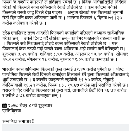
फिल्म ‘द कश्मीर फाइल्स’ ले इतिहास रचेको छ । विवेक अग्निहोत्रीले निर्देशन
गरेको यो फिल्मले बक्स अफिसको रेकर्ड तोडेको छ । कम बजेटमा बनेको
फिल्मको यस्तो जादु विरलै देख्न पाइन्छ । अनुपम खेरको यस फिल्मको सुनामी
छैटौं दिन पनि बक्स अफिसमा जारी छ । भारतमा फिल्मले ६ दिनमा ७९।२५
करोड कलेक्सन गरेको छ ।
ट्रेड एनालिस्ट तरण आदर्शले फिल्मको कमाईको पछिल्लो तथ्यांक सार्वजनिक
गरेका छन् । उनले ट्विट गर्दै लेखेका छन्– काश्मिर फाइलको तहल्का जारी छ
। फिल्मले सबै मिथकलाई तोड्दै बक्स अफिसको रेकर्ड तोडेको छ । यस
फिल्मलाई केस स्टडी गर्दा यसले बक्स अफिसमा अझै छलांग मार्ने देखिएको छ।
शुक्रबार ३.५५ करोड, शनिबार ८.५० करोड, आइतबार १५.१० करोड, सोमबार
१५.०५ करोड, मंगलबार १८ करोड, बुधबार १९.०५ करोड कमाएको छ ।
भारतीय बक्स अफिसमा फिल्मको कुल कमाई ७९.२५ करोड पुगेको छ । पोष्ट
पाण्डेमिक फिल्मले छैटौं दिनको कमाईका हिसाबले धेरै ठूला फिल्मको आँकडालाई
धुवाँ उडाएको छ । द कश्मीर फाइल्सले सूर्यवंशी ९९.५५ करोड, गंगुबाई
काठियावाडी ९६.२१ करोड, फिल्म ८३ , ९५.६७ करोड लाई पराजित गरेको छ।
यसअघि प्रि-कोविड फिल्महरूको कुरा गर्दा, तानाजीले छैटौं दिन १६.७२ करोड
र उरीले ७.७३ करोड कमाएका छन् ।
२०७८ चैत्र ४ गते शुक्रवार
प्रतिक्रिया
सम्बन्धित समाचार