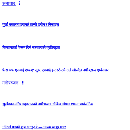
समाचार
युएई-कतारमा इरानले हान्यो ड्रोन र मिसाइल
किसानलाई पेन्सन दिने सरकारको प्रतिबद्धता
फेस अफ एसवाई २०८२’ सुरु: एसवाई इन्टरटेन्टमेन्टले खोज्दैछ नयाँ ब्रान्ड एम्बेसडर
मनोरञ्जन
सुर्खेतका मनिष गहतराजको नयाँ भजन ‘गोविन्द गोपाल श्याम’ सार्वजनिक
‘गीतले मनको कुरा भन्नुपर्छ’ — गायक आयुष मगर