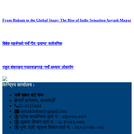
From Rukum to the Global Stage: The Rise of Indie Sensation Aayush Magar
बिबेक महर्जनको नयाँ गीत ‘ढ्याप्पा’ सार्वजनिक
राहुल शंकरकृत गजलसङ्ग्रह ‘नयाँ अध्याय’ लोकार्पण
केन्द्रिय कार्यालय :
सबै खबर डट कम
नयाँ बानेश्वर, काठमाडौं
01-4115444
sabaikhabar@gmail.com
प्रेस काउन्सिल दर्ता नं. : ७३/०७०-०७१
सूचना विभाग दर्ता नं. : २८९/०७३-०७४
पुनः दर्ता: सूचना विभाग दर्ता नं. : २६५२/०७७ -०७८