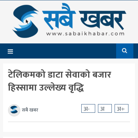
गृहपृष्ठ
समाचार
राजनीति
देश
टेलिकमको डाटा सेवाको बजार
आर्थिक
हिस्सामा उल्लेख्य वृद्धि
अन्तर्राष्ट्रिय
शिक्षा
अ-
अ
अ+
सबै खबर
मनोरञ्जन
खेलकुद