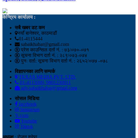
केन्द्रिय कार्यालय :
सबै खबर डट कम
नयाँ बानेश्वर, काठमाडौं
01-4115444
sabaikhabar@gmail.com
प्रेस काउन्सिल दर्ता नं. : ७३/०७०-०७१
सूचना विभाग दर्ता नं. : २८९/०७३-०७४
पुनः दर्ता: सूचना विभाग दर्ता नं. : २६५२/०७७ -०७८
विज्ञापनका लागि सम्पर्क
TEXAS MEDIA PVT. LTD.
01-4115000, 9801230011
adv.sabaikhabar@gmail.com
सोसल मिडिया
facebook
Instagram
𝕏.com
Youtube
Tiktok
अध्यक्ष
: रोजन श्रेष्ठ