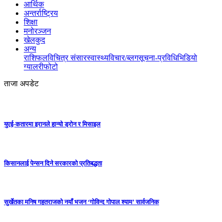
आर्थिक
अन्तर्राष्ट्रिय
शिक्षा
मनोरञ्जन
खेलकुद
अन्य
राशिफल
विचित्र संसार
स्वास्थ्य
विचार/ब्लग
सूचना-प्रविधि
भिडियो
ग्यालरी
फोटो
ताजा अपडेट
युएई-कतारमा इरानले हान्यो ड्रोन र मिसाइल
किसानलाई पेन्सन दिने सरकारको प्रतिबद्धता
सुर्खेतका मनिष गहतराजको नयाँ भजन ‘गोविन्द गोपाल श्याम’ सार्वजनिक