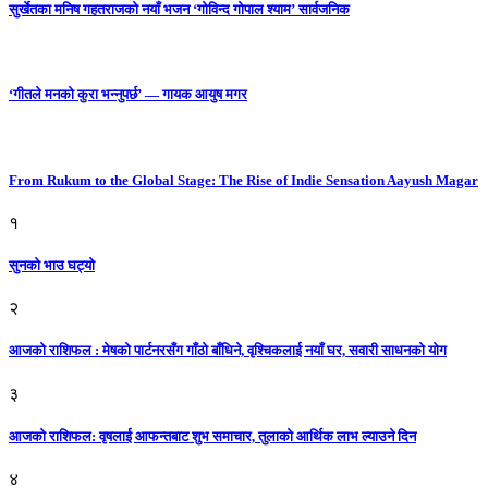
सुर्खेतका मनिष गहतराजको नयाँ भजन ‘गोविन्द गोपाल श्याम’ सार्वजनिक
‘गीतले मनको कुरा भन्नुपर्छ’ — गायक आयुष मगर
From Rukum to the Global Stage: The Rise of Indie Sensation Aayush Magar
१
सुनको भाउ घट्याे
२
आजको राशिफल : मेषको पार्टनरसँग गाँठो बाँधिने, वृश्चिकलाई नयाँ घर, सवारी साधनकाे याेग
३
आजकाे राशिफल: वृषलाई आफन्तबाट शुभ समाचार, तुलाकाे आर्थिक लाभ ल्याउने दिन
४