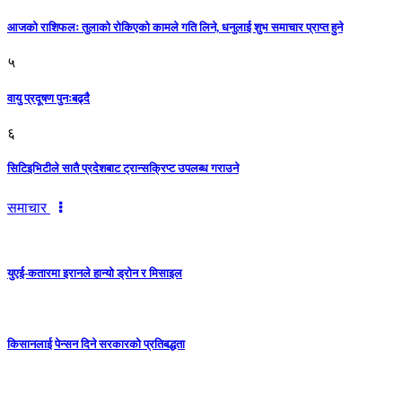
आजको राशिफलः तुलाकाे रोकिएको कामले गति लिने, धनुलाई शुभ समाचार प्राप्त हुने
५
वायु प्रदूषण पुनःबढ्दै
६
सिटिइभिटीले सातै प्रदेशबाट ट्रान्सक्रिप्ट उपलब्ध गराउने
समाचार
युएई-कतारमा इरानले हान्यो ड्रोन र मिसाइल
किसानलाई पेन्सन दिने सरकारको प्रतिबद्धता