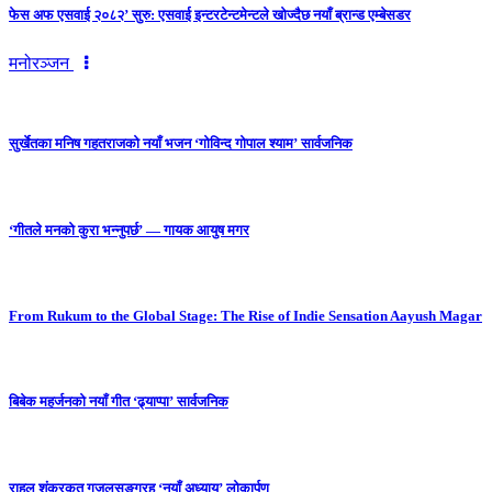
फेस अफ एसवाई २०८२’ सुरु: एसवाई इन्टरटेन्टमेन्टले खोज्दैछ नयाँ ब्रान्ड एम्बेसडर
मनोरञ्जन
सुर्खेतका मनिष गहतराजको नयाँ भजन ‘गोविन्द गोपाल श्याम’ सार्वजनिक
‘गीतले मनको कुरा भन्नुपर्छ’ — गायक आयुष मगर
From Rukum to the Global Stage: The Rise of Indie Sensation Aayush Magar
बिबेक महर्जनको नयाँ गीत ‘ढ्याप्पा’ सार्वजनिक
राहुल शंकरकृत गजलसङ्ग्रह ‘नयाँ अध्याय’ लोकार्पण