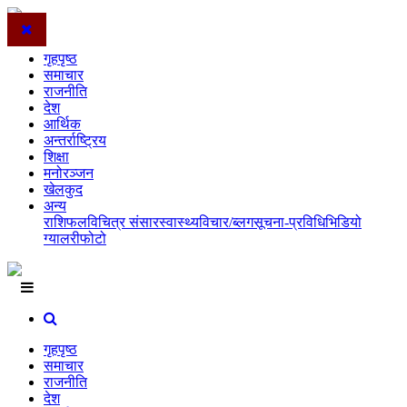
गृहपृष्ठ
समाचार
राजनीति
देश
आर्थिक
अन्तर्राष्ट्रिय
शिक्षा
मनोरञ्जन
खेलकुद
अन्य
राशिफल
विचित्र संसार
स्वास्थ्य
विचार/ब्लग
सूचना-प्रविधि
भिडियो
ग्यालरी
फोटो
गृहपृष्ठ
समाचार
राजनीति
देश