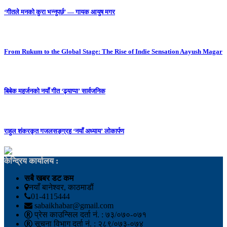
‘गीतले मनको कुरा भन्नुपर्छ’ — गायक आयुष मगर
From Rukum to the Global Stage: The Rise of Indie Sensation Aayush Magar
बिबेक महर्जनको नयाँ गीत ‘ढ्याप्पा’ सार्वजनिक
राहुल शंकरकृत गजलसङ्ग्रह ‘नयाँ अध्याय’ लोकार्पण
केन्द्रिय कार्यालय :
सबै खबर डट कम
नयाँ बानेश्वर, काठमाडौं
01-4115444
sabaikhabar@gmail.com
प्रेस काउन्सिल दर्ता नं. : ७३/०७०-०७१
सूचना विभाग दर्ता नं. : २८९/०७३-०७४