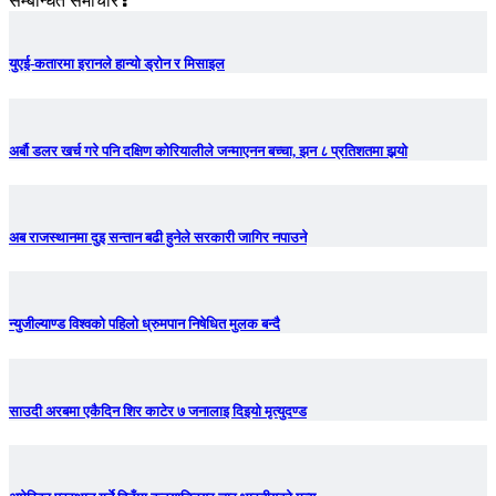
सम्बन्धित समाचार
युएई-कतारमा इरानले हान्यो ड्रोन र मिसाइल
अर्बौ डलर खर्च गरे पनि दक्षिण कोरियालीले जन्माएनन बच्चा, झन ८ प्रतिशतमा झर्‍याे
अब राजस्थानमा दुइ सन्तान बढी हुनेले सरकारी जागिर नपाउने
न्युजील्याण्ड विश्वको पहिलो ध्रुमपान निषेधित मुलक बन्दै
साउदी अरबमा एकैदिन शिर काटेर ७ जनालाइ दिइयो मृत्युदण्ड