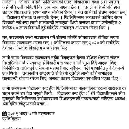
मनिला । जोनास डोइने फिलिपिन्सको एउटा विद्यालयमा कक्षा ३ मा पढ्छन् ।
अझै पनि उनी कहिल्यै विद्यालय जान पाएका छैनन् । उनले कहिल्यै पनि हात
उठाएर शिक्षकलाई प्रश्न सोध्न सोधेका छैनन् । नत साथीको छेउमा बसेका छन्
। विद्यालय पोसाक त लगाएकै छैनन् । फिलिपिन्समा सरकारले कोभिड रोक्न
विश्वको सबैभन्दा लामो तालाबन्दी लगाएको थियो जसका कारण उनीसहित २
करोड ७० लाख विद्यार्थी दुई वर्षदेखि अनलाइन अध्ययन गरेका थिए ।
तर, सरकारले कक्षा सञ्चालन गर्ने घोषणा गरेसँगै सोमबारबाट भौतिक रूपमा
विद्यालय सञ्चालन भएका छन् । कोभिडका कारण सन् २०२० को मार्चदेखि
देशका अधिकांश विद्यालय बन्द रहेका थिए ।
लामो समय विद्यालय सञ्चालन नहुँदा विज्ञहरुले देशमा शैक्षिक क्षेत्रमा संकट
निम्त्एिको भन्दै सरकारलाई विद्यालय सञ्चालन गर्न सुझा दिँदै आएका थिए ।
फिलिपिन्स दक्षिणपूर्व एसियामा महामारीबाट सबैभन्दा बढी प्रभावित हुने देशमध्ये
एक थियो । तत्कालीन राष्ट्रपति रोड्रिगो दुतेर्तेले लामो कोरोनाभाइरस
तालाबन्दी घोषणा गरेका थिए, जसका कारण विद्यालय प्रभावित भएका थिए ।
लामो समयसम्म विद्यालय बन्द हुँदा फिलिपिन्सका बालबालिकाहरूमा साक्षरता दर
घट्न सक्ने डर पैदा भएको थियो । विद्यालय बन्द हुँदा े धेरै विद्यार्थीहरूले सीप
गुमाएको फिलिपिन्समा सरोकारवाला शिक्षकहरूको गठबन्धनको राष्ट्रिय अध्यक्ष
भ्लादिमिर क्वेटुआलले बताए ।
२०७९ भाद्र ७ गते मङ्गलवार
प्रतिक्रिया