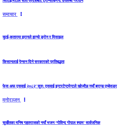
सिटिइभिटीले सातै प्रदेशबाट ट्रान्सक्रिप्ट उपलब्ध गराउने
समाचार
युएई-कतारमा इरानले हान्यो ड्रोन र मिसाइल
किसानलाई पेन्सन दिने सरकारको प्रतिबद्धता
फेस अफ एसवाई २०८२’ सुरु: एसवाई इन्टरटेन्टमेन्टले खोज्दैछ नयाँ ब्रान्ड एम्बेसडर
मनोरञ्जन
सुर्खेतका मनिष गहतराजको नयाँ भजन ‘गोविन्द गोपाल श्याम’ सार्वजनिक