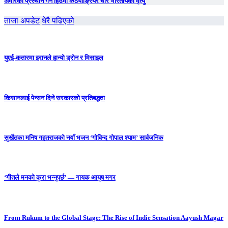
अमेरिका प्रस्थान गर्ने हिउँमा कठयाङ्रियर चार भारतीयको मृत्यु
ताजा अपडेट
धेरै पढिएको
युएई-कतारमा इरानले हान्यो ड्रोन र मिसाइल
किसानलाई पेन्सन दिने सरकारको प्रतिबद्धता
सुर्खेतका मनिष गहतराजको नयाँ भजन ‘गोविन्द गोपाल श्याम’ सार्वजनिक
‘गीतले मनको कुरा भन्नुपर्छ’ — गायक आयुष मगर
From Rukum to the Global Stage: The Rise of Indie Sensation Aayush Magar