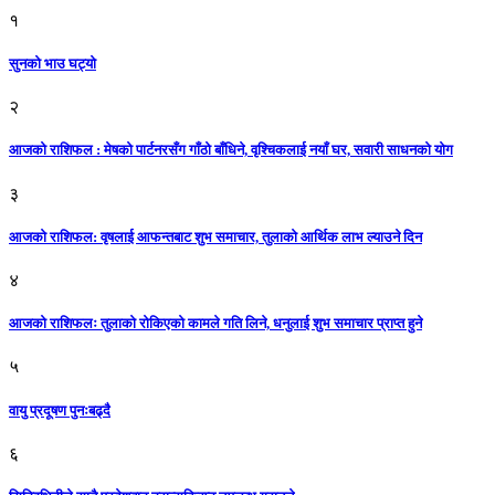
१
सुनको भाउ घट्याे
२
आजको राशिफल : मेषको पार्टनरसँग गाँठो बाँधिने, वृश्चिकलाई नयाँ घर, सवारी साधनकाे याेग
३
आजकाे राशिफल: वृषलाई आफन्तबाट शुभ समाचार, तुलाकाे आर्थिक लाभ ल्याउने दिन
४
आजको राशिफलः तुलाकाे रोकिएको कामले गति लिने, धनुलाई शुभ समाचार प्राप्त हुने
५
वायु प्रदूषण पुनःबढ्दै
६