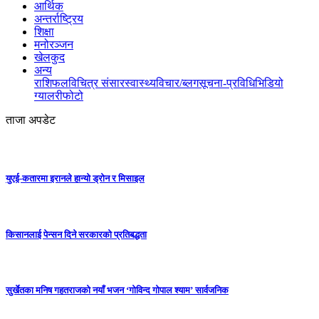
आर्थिक
अन्तर्राष्ट्रिय
शिक्षा
मनोरञ्जन
खेलकुद
अन्य
राशिफल
विचित्र संसार
स्वास्थ्य
विचार/ब्लग
सूचना-प्रविधि
भिडियो
ग्यालरी
फोटो
ताजा अपडेट
युएई-कतारमा इरानले हान्यो ड्रोन र मिसाइल
किसानलाई पेन्सन दिने सरकारको प्रतिबद्धता
सुर्खेतका मनिष गहतराजको नयाँ भजन ‘गोविन्द गोपाल श्याम’ सार्वजनिक