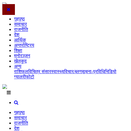
गृहपृष्ठ
समाचार
राजनीति
देश
आर्थिक
अन्तर्राष्ट्रिय
शिक्षा
मनोरञ्जन
खेलकुद
अन्य
राशिफल
विचित्र संसार
स्वास्थ्य
विचार/ब्लग
सूचना-प्रविधि
भिडियो
ग्यालरी
फोटो
गृहपृष्ठ
समाचार
राजनीति
देश