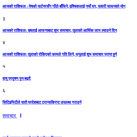
आजको राशिफल : मेषको पार्टनरसँग गाँठो बाँधिने, वृश्चिकलाई नयाँ घर, सवारी साधनकाे याेग
३
आजकाे राशिफल: वृषलाई आफन्तबाट शुभ समाचार, तुलाकाे आर्थिक लाभ ल्याउने दिन
४
आजको राशिफलः तुलाकाे रोकिएको कामले गति लिने, धनुलाई शुभ समाचार प्राप्त हुने
५
वायु प्रदूषण पुनःबढ्दै
६
सिटिइभिटीले सातै प्रदेशबाट ट्रान्सक्रिप्ट उपलब्ध गराउने
समाचार