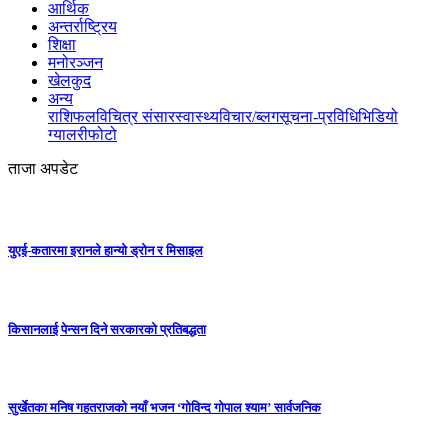
आर्थिक
अन्तर्राष्ट्रिय
शिक्षा
मनोरञ्जन
खेलकुद
अन्य
राशिफल
विचित्र संसार
स्वास्थ्य
विचार/ब्लग
सूचना-प्रविधि
भिडियो
ग्यालरी
फोटो
ताजा अपडेट
युएई-कतारमा इरानले हान्यो ड्रोन र मिसाइल
किसानलाई पेन्सन दिने सरकारको प्रतिबद्धता
सुर्खेतका मनिष गहतराजको नयाँ भजन ‘गोविन्द गोपाल श्याम’ सार्वजनिक