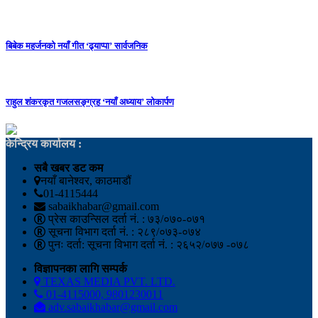
बिबेक महर्जनको नयाँ गीत ‘ढ्याप्पा’ सार्वजनिक
राहुल शंकरकृत गजलसङ्ग्रह ‘नयाँ अध्याय’ लोकार्पण
केन्द्रिय कार्यालय :
सबै खबर डट कम
नयाँ बानेश्वर, काठमाडौं
01-4115444
sabaikhabar@gmail.com
प्रेस काउन्सिल दर्ता नं. : ७३/०७०-०७१
सूचना विभाग दर्ता नं. : २८९/०७३-०७४
पुनः दर्ता: सूचना विभाग दर्ता नं. : २६५२/०७७ -०७८
विज्ञापनका लागि सम्पर्क
TEXAS MEDIA PVT. LTD.
01-4115000, 9801230011
adv.sabaikhabar@gmail.com