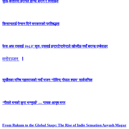
युएई-कतारमा इरानले हान्यो ड्रोन र मिसाइल
किसानलाई पेन्सन दिने सरकारको प्रतिबद्धता
फेस अफ एसवाई २०८२’ सुरु: एसवाई इन्टरटेन्टमेन्टले खोज्दैछ नयाँ ब्रान्ड एम्बेसडर
मनोरञ्जन
सुर्खेतका मनिष गहतराजको नयाँ भजन ‘गोविन्द गोपाल श्याम’ सार्वजनिक
‘गीतले मनको कुरा भन्नुपर्छ’ — गायक आयुष मगर
From Rukum to the Global Stage: The Rise of Indie Sensation Aayush Magar