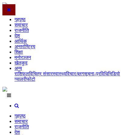
गृहपृष्ठ
समाचार
राजनीति
देश
आर्थिक
अन्तर्राष्ट्रिय
शिक्षा
मनोरञ्जन
खेलकुद
अन्य
राशिफल
विचित्र संसार
स्वास्थ्य
विचार/ब्लग
सूचना-प्रविधि
भिडियो
ग्यालरी
फोटो
गृहपृष्ठ
समाचार
राजनीति
देश