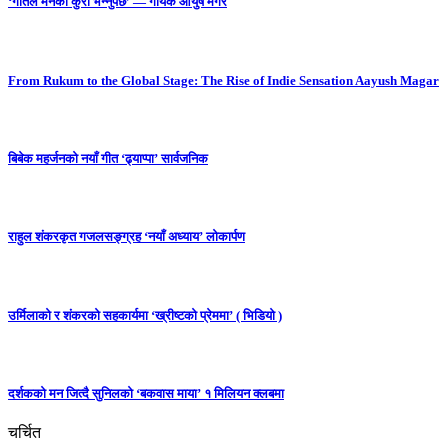
‘गीतले मनको कुरा भन्नुपर्छ’ — गायक आयुष मगर
From Rukum to the Global Stage: The Rise of Indie Sensation Aayush Magar
बिबेक महर्जनको नयाँ गीत ‘ढ्याप्पा’ सार्वजनिक
राहुल शंकरकृत गजलसङ्ग्रह ‘नयाँ अध्याय’ लोकार्पण
उर्मिलाको र शंकरको सहकार्यमा ‘ख्रीष्टको प्रेममा’ ( भिडियो )
दर्शकको मन जित्दै सुनिलको ‘बकवास माया’ १ मिलियन क्लबमा
चर्चित