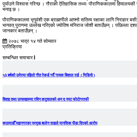
पुर्याउने विश्वास गरिन्छ । गौराको ऐतिहासिक तथ्यः पौराणिककालमा हिमालयकी सु
भनाइ छ ।
पौराणिककालमा भृगुवंशी एक ब्राह्मणीले आफ्नो सतित्व रक्षाका लागि निराहार बसी
भागवत् पुराणमा उल्लेख गरिएको ज्योतिष मनिराज जोशी बताउँछन् । पछिल्ला दशकमा
जानकार बताउँछन् ।
२०७८ भाद्र १४ गते सोमवार
प्रतिक्रिया
सम्बन्धित समाचार
५३ बर्षको उमेरमा पहिलो गीत रेकर्ड गर्दै गायक बिशाल राई ( भिडियो )
विवाह तथा उत्सवहरुमा रविन कटुवालको अन द स्पट फोटोग्राफी
काठमाडौँ महानगरका प्रमुख बालेन साहले मानसिक पीडा दिएको आरोप