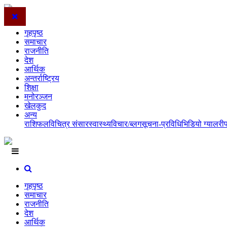
गृहपृष्ठ
समाचार
राजनीति
देश
आर्थिक
अन्तर्राष्ट्रिय
शिक्षा
मनोरञ्जन
खेलकुद
अन्य
राशिफल
विचित्र संसार
स्वास्थ्य
विचार/ब्लग
सूचना-प्रविधि
भिडियो ग्यालरी
गृहपृष्ठ
समाचार
राजनीति
देश
आर्थिक