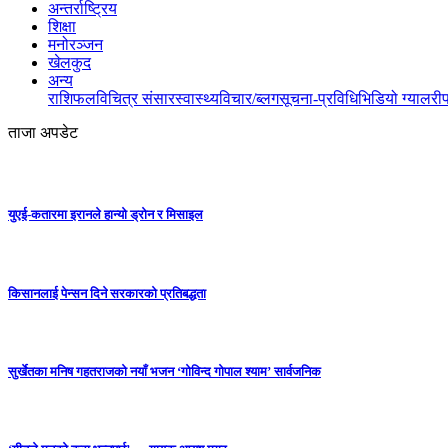
अन्तर्राष्ट्रिय
शिक्षा
मनोरञ्जन
खेलकुद
अन्य
राशिफल
विचित्र संसार
स्वास्थ्य
विचार/ब्लग
सूचना-प्रविधि
भिडियो ग्यालरी
ताजा अपडेट
युएई-कतारमा इरानले हान्यो ड्रोन र मिसाइल
किसानलाई पेन्सन दिने सरकारको प्रतिबद्धता
सुर्खेतका मनिष गहतराजको नयाँ भजन ‘गोविन्द गोपाल श्याम’ सार्वजनिक