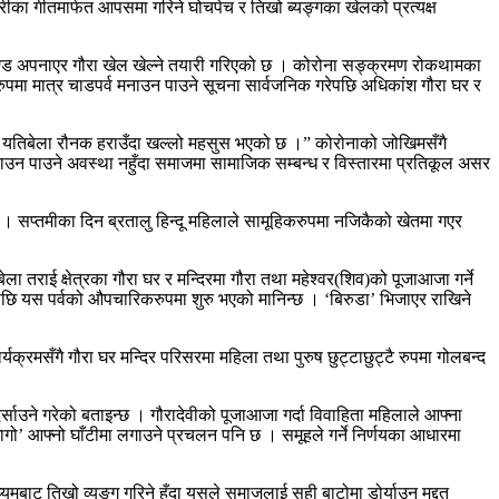
रीका गीतमार्फत आपसमा गरिने घोचपेच र तिखो ब्यङ्गका खेलको प्रत्यक्ष
ापदण्ड अपनाएर गौरा खेल खेल्ने तयारी गरिएको छ । कोरोना सङ्क्रमण रोकथामका
पमा मात्र चाडपर्व मनाउन पाउने सूचना सार्वजनिक गरेपछि अधिकांश गौरा घर र
्तीमा यतिबेला रौनक हराउँदा खल्लो महसुस भएको छ ।” कोरोनाको जोखिमसँगै
उन पाउने अवस्था नहुँदा समाजमा सामाजिक सम्बन्ध र विस्तारमा प्रतिकूल असर
। सप्तमीका दिन ब्रतालु हिन्दू महिलाले सामूहिकरुपमा नजिकैको खेतमा गएर
 तराई क्षेत्रका गौरा घर र मन्दिरमा गौरा तथा महेश्वर(शिव)को पूजाआजा गर्ने
िएपछि यस पर्वको औपचारिकरुपमा शुरु भएको मानिन्छ । ‘बिरुडा’ भिजाएर राखिने
रमसँगै गौरा घर मन्दिर परिसरमा महिला तथा पुरुष छुट्टाछुट्टै रुपमा गोलबन्द
दर्साउने गरेको बताइन्छ । गौरादेवीको पूजाआजा गर्दा विवाहिता महिलाले आफ्ना
ुब–धागो’ आफ्नो घाँटीमा लगाउने प्रचलन पनि छ । समूहले गर्ने निर्णयका आधारमा
्यमबाट तिखो व्यङ्ग गरिने हुँदा यसले समाजलाई सही बाटोमा डोर्याउन मद्दत