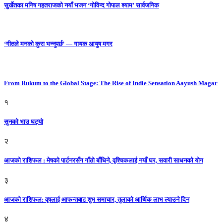
सुर्खेतका मनिष गहतराजको नयाँ भजन ‘गोविन्द गोपाल श्याम’ सार्वजनिक
‘गीतले मनको कुरा भन्नुपर्छ’ — गायक आयुष मगर
From Rukum to the Global Stage: The Rise of Indie Sensation Aayush Magar
१
सुनको भाउ घट्याे
२
आजको राशिफल : मेषको पार्टनरसँग गाँठो बाँधिने, वृश्चिकलाई नयाँ घर, सवारी साधनकाे याेग
३
आजकाे राशिफल: वृषलाई आफन्तबाट शुभ समाचार, तुलाकाे आर्थिक लाभ ल्याउने दिन
४