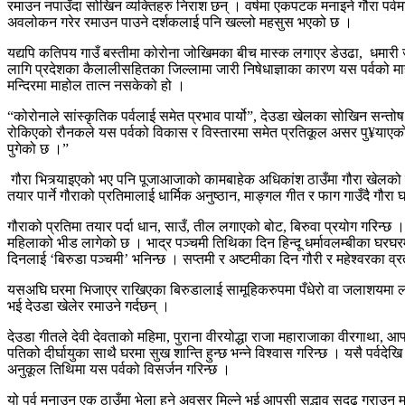
रमाउन नपाउँदा सोखिन व्यक्तिहरु निराश छन् । वर्षमा एकपटक मनाइने गौरा पर्व
अवलोकन गरेर रमाउन पाउने दर्शकलाई पनि खल्लो महसुस भएको छ ।
यद्यपि कतिपय गाउँ बस्तीमा कोरोना जोखिमका बीच मास्क लगाएर डेउढा, धमारी ज
लागि प्रदेशका कैलालीसहितका जिल्लामा जारी निषेधाज्ञाका कारण यस पर्वको मा
मन्दिरमा माहोल तात्न नसकेको हो ।
“कोरोनाले सांस्कृतिक पर्वलाई समेत प्रभाव पार्यो”, देउडा खेलका सोखिन सन्त
रोकिएको रौनकले यस पर्वको विकास र विस्तारमा समेत प्रतिकूल असर पु¥याएको
पुगेको छ ।”
गौरा भित्र्याइएको भए पनि पूजाआजाको कामबाहेक अधिकांश ठाउँमा गौरा खेलको र
तयार पार्ने गौराको प्रतिमालाई धार्मिक अनुष्ठान, माङ्गल गीत र फाग गाउँदै गौरा घ
गौराको प्रतिमा तयार पर्दा धान, साउँ, तील लगाएको बोट, बिरुवा प्रयोग गरिन्छ 
महिलाको भीड लागेको छ । भाद्र पञ्चमी तिथिका दिन हिन्दू धर्मावलम्बीका घरघरम
दिनलाई ‘बिरुडा पञ्चमी’ भनिन्छ । सप्तमी र अष्‍टमीका दिन गौरी र महेश्वरका व्र
यसअघि घरमा भिजाएर राखिएका बिरुडालाई सामूहिकरुपमा पँधेरो वा जलाशयमा लगेर 
भई देउडा खेलेर रमाउने गर्दछन् ।
देउडा गीतले देवी देवताको महिमा, पुराना वीरयोद्धा राजा महाराजाका वीरगाथा, आफ्
पतिको दीर्घायुका साथै घरमा सुख शान्ति हुन्छ भन्ने विश्वास गरिन्छ । यसै पर्वदे
अनुकूल तिथिमा यस पर्वको विसर्जन गरिन्छ ।
यो पर्व मनाउन एक ठाउँमा भेला हुने अवसर मिल्ने भई आपसी सद्भाव सुदृढ गराउन म