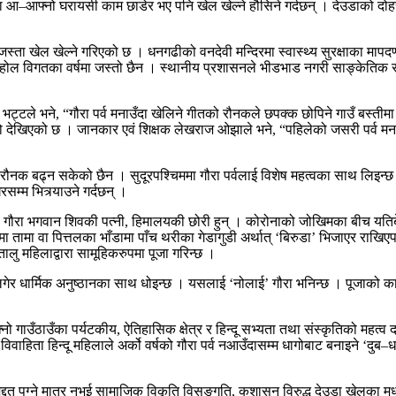
मा आ–आफ्नो घरायसी काम छाडेर भए पनि खेल खेल्ने हौसिने गर्दछन् । देउडाको दोह
स्ता खेल खेल्ने गरिएको छ । धनगढीको वनदेवी मन्दिरमा स्वास्थ्य सुरक्षाका म
होल विगतका वर्षमा जस्तो छैन । स्थानीय प्रशासनले भीडभाड नगरी साङ्केतिक रु
ोष भट्टले भने, “गौरा पर्व मनाउँदा खेलिने गीतको रौनकले छपक्क छोपिने गाउँ बस
 देखिएको छ । जानकार एवं शिक्षक लेखराज ओझाले भने, “पहिलेको जसरी पर्व मना
ौनक बढ्न सकेको छैन । सुदूरपश्चिममा गौरा पर्वलाई विशेष महत्वका साथ लिइन्छ 
रसम्म भित्र्याउने गर्दछन् ।
। गौरा भगवान शिवकी पत्नी, हिमालयकी छोरी हुन् । कोरोनाको जोखिमका बीच यतिबेला
ा तामा वा पित्तलका भाँडामा पाँच थरीका गेडागुडी अर्थात् ‘बिरुडा’ भिजाएर राख
तालु महिलाद्वारा सामूहिकरुपमा पूजा गरिन्छ ।
धार्मिक अनुष्ठानका साथ धोइन्छ । यसलाई ‘नोलाई’ गौरा भनिन्छ । पूजाको कार्यक्
नो गाउँठाउँका पर्यटकीय, ऐतिहासिक क्षेत्र र हिन्दू सभ्यता तथा संस्कृतिको महत्व 
खि विवाहिता हिन्दू महिलाले अर्को वर्षको गौरा पर्व नआउँदासम्म धागोबाट बनाइने ‘द
द्दत पुग्ने मात्र नभई सामाजिक विकृति विसङ्गति, कुशासन विरुद्ध देउडा खेलका मध