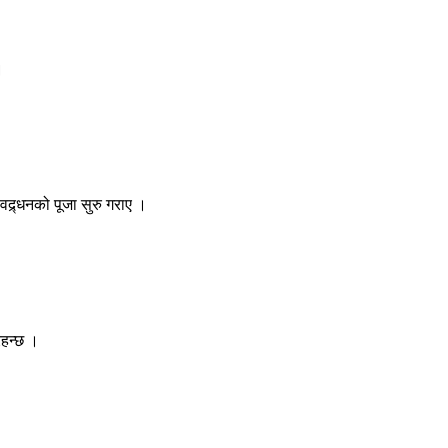
।
ोवद्र्धनको पूजा सुरु गराए ।
रहन्छ ।