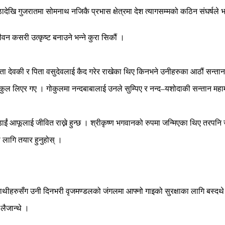
 कोठादेखि गुजरातमा सोमनाथ नजिकै प्रभास क्षेत्रमा देश त्यागसम्मको कठिन संघर्
न कसरी उत्कृष्ट बनाउने भन्ने कुरा सिकौं ।
ता देवकी र पिता वसुदेवलाई कैद गरेर राखेका थिए किनभने उनीहरुका आठौं सन्तानक
 गोकुल लिएर गए । गोकुलमा नन्दबाबालाई उनले सुम्पिए र नन्द–यशोदाकी सन्तान मह
लडाईं आफूलाई जीवित राख्ने हुन्छ । श्रीकृष्ण भगवानको रुपमा जन्मिएका थिए तरपनि
ा लागि तयार हुनुहोस् ।
ला साथीहरुसँग उनी दिनभरी वृजमण्डलको जंगलमा आफ्नो गाइको सुरक्षाका लागि बस्द
 लैजान्थे ।