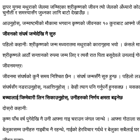
द्वापर युगमा मथुराको जेलमा जन्मिएका श्रीकृष्णको जीवन त्यो जेलको अँध्यारो
चुनौती र समस्यासँग जुध्नका लागि बाटो देखाउँछ ।
आउनुहोस्, जन्माष्टमीको मौकामा भगवान कृष्णको जीवनका १० कुराबाट आफ्नो जीव
जीवनको संघर्ष जन्मेदेखि नै सुरु
पहिलो कहानीः श्रीकृष्णको जन्म मध्यरातमा मथुराको कारागृहमा भयो । कंसले मा
श्रीकृष्णले आठौं सन्तानको रुपमा जन्म लिए र त्यसै रात पिता बसुदेवले उनलाई
जीवनमन्त्रः
जीवनमा संघर्षको कुनै समय निश्चित छैन । संघर्ष जन्मसँगै सुरु हुन्छ । पहिलो 
संघर्षसँग नडराउनुहोस्, नआत्तिनुहोस् । केही त्याग पनि गर्नुपर्ने हुनसक्छ । यसक
बच्चालाई जिम्मेवारी लिन सिकाउनुहोस्, उनीहरुको निर्णय क्षमता बढ्नेछ
दोस्रो कहानीः
कृष्ण पाँच वर्ष पुगेदेखि नै उनी आफ्ना गाइ चराउन जंगल जान्थे । आफ्ना गोठा
बेलुकासम्म उनीहरु गाइबीच नै रहन्थे, गाईको हेरविचार गर्दथे र बेलुका सबैलाई घर