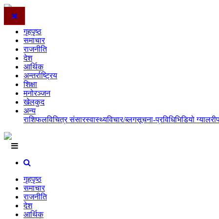
गृहपृष्ठ
समाचार
राजनीति
देश
आर्थिक
अन्तर्राष्ट्रिय
शिक्षा
मनोरञ्जन
खेलकुद
अन्य
राशिफल
विचित्र संसार
स्वास्थ्य
विचार/ब्लग
सूचना-प्रविधि
भिडियो ग्यालरी
गृहपृष्ठ
समाचार
राजनीति
देश
आर्थिक