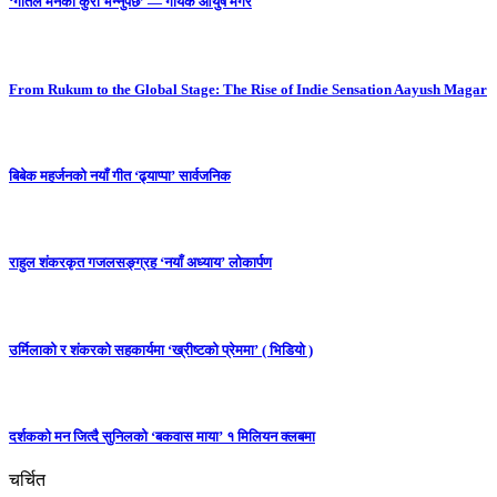
‘गीतले मनको कुरा भन्नुपर्छ’ — गायक आयुष मगर
From Rukum to the Global Stage: The Rise of Indie Sensation Aayush Magar
बिबेक महर्जनको नयाँ गीत ‘ढ्याप्पा’ सार्वजनिक
राहुल शंकरकृत गजलसङ्ग्रह ‘नयाँ अध्याय’ लोकार्पण
उर्मिलाको र शंकरको सहकार्यमा ‘ख्रीष्टको प्रेममा’ ( भिडियो )
दर्शकको मन जित्दै सुनिलको ‘बकवास माया’ १ मिलियन क्लबमा
चर्चित