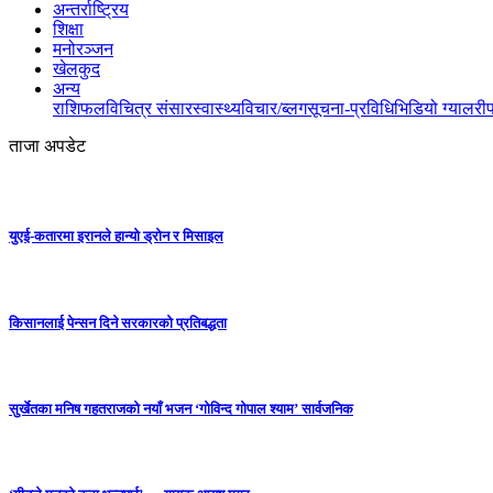
अन्तर्राष्ट्रिय
शिक्षा
मनोरञ्जन
खेलकुद
अन्य
राशिफल
विचित्र संसार
स्वास्थ्य
विचार/ब्लग
सूचना-प्रविधि
भिडियो ग्यालरी
ताजा अपडेट
युएई-कतारमा इरानले हान्यो ड्रोन र मिसाइल
किसानलाई पेन्सन दिने सरकारको प्रतिबद्धता
सुर्खेतका मनिष गहतराजको नयाँ भजन ‘गोविन्द गोपाल श्याम’ सार्वजनिक