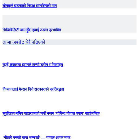
तीनकुने घटनाकाे निष्पक्ष छानबिनकाे माग
भिजिबिलिटी कम हुँदा हवाई उडान प्रभावित
ताजा अपडेट
धेरै पढिएको
युएई-कतारमा इरानले हान्यो ड्रोन र मिसाइल
किसानलाई पेन्सन दिने सरकारको प्रतिबद्धता
सुर्खेतका मनिष गहतराजको नयाँ भजन ‘गोविन्द गोपाल श्याम’ सार्वजनिक
‘गीतले मनको कुरा भन्नुपर्छ’ — गायक आयुष मगर