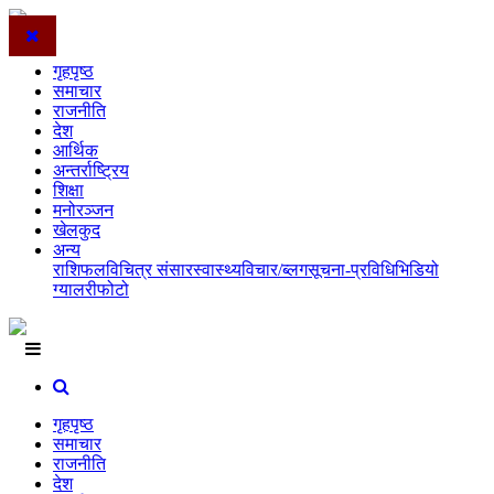
गृहपृष्ठ
समाचार
राजनीति
देश
आर्थिक
अन्तर्राष्ट्रिय
शिक्षा
मनोरञ्जन
खेलकुद
अन्य
राशिफल
विचित्र संसार
स्वास्थ्य
विचार/ब्लग
सूचना-प्रविधि
भिडियो
ग्यालरी
फोटो
गृहपृष्ठ
समाचार
राजनीति
देश