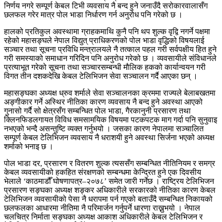
निर्णय नगरे सम्पूर्ण केबल टिभी व्यवसाय नै बन्द हुने जनाउँदै सरोकारवालासँग
छलफल गरेर मात्र पोल भाडा निर्धारण गर्न अनुरोध पनि गरेको छ ।
हालको प्रतिकुल अवस्थामा ग्राहकमाथि कुनै पनि थप शुल्क वृद्वि नगर्ने पक्षमा
रहेको महासङ्घले नेपाल विद्युत् प्राधिकरणको पोल भाडा वृद्धिको विषयलाई
सञ्चार तथा सूचना प्रविधि मन्त्रालयले नै तत्काल पहल गरी सर्वपक्षीय हित हुने
गरी समस्याको समाधान गरिदिन पनि अनुरोध गरेको छ । व्यवसायीले संविधानले
प्रत्याभूत गरेको सूचना तथा सञ्चारसम्बन्धी मौलिक हकको कार्यान्वयन गरी
विगत तीन दशकदेखि केबल टेलिभिजन सेवा सञ्चालन गर्दै आएका छन् ।
महासङ्घका अध्यक्ष ध्रुव शर्माले सेवा सञ्चालनका क्रममा राज्यले बेलाबखतमा
अङ्गीकार गर्ने अस्थिर नीतिका कारण व्यवसाय नै बन्द हुने अवस्था आएको
गुनासो गर्दै सो क्षेत्रसँग सम्बन्धित पोल भाडा, गैरकानुनी प्रसारण तथा
क्लिनफिडलगायत विविध समसामयिक विषयमा पटकपटक माग गर्दा पनि सुनुवाइ
नभएको भन्दै असन्तुष्टि व्यक्त गर्नुभयो । जसका कारण नेपालमा सञ्चालित
सम्पूर्ण केबल टेलिभिजन व्यवसाय नै धराशयी हुने अवस्था सिर्जना भएको अध्यक्ष
शर्माको भनाइ छ ।
पोल भाडा दर, प्रसारण र वितरण शुल्क त्यससँग सम्बन्धित नीतिनियम र समग्र
केबल व्यवसायीको हकहित संरक्षणको सम्बन्धमा केन्द्रित हुने एक दिवसीय
भेलाले ‘काठमाडौँ घोषणापत्र–२०७८’ समेत जारी गर्नेछ । राष्ट्रिय टेलिभिजन
प्रसारण सङ्घका अध्यक्ष शङ्कर अधिकारीले सरकारको नीतिका कारण केबल
टेलिभिजन व्यवसायीको पेसा नै धरापमा पर्न गएको बताउँदै सम्बन्धित निकायको
छलफलका आधारमा नीतिमा नै परिमार्जन गर्नुपर्ने धारणा राख्नुभयो । नेपाल
चलचित्र निर्माता सङ्घका अध्यक्ष आकाश अधिकारीले केबल टेलिभिजन र