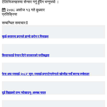
टेलिभिजनहरुमा सेन्सर गर्नु हुँदैन भन्नुभयो ।
२०७८ असोज १३ गते बुधवार
प्रतिक्रिया
सम्बन्धित समाचार
युएई-कतारमा इरानले हान्यो ड्रोन र मिसाइल
किसानलाई पेन्सन दिने सरकारको प्रतिबद्धता
फेस अफ एसवाई २०८२’ सुरु: एसवाई इन्टरटेन्टमेन्टले खोज्दैछ नयाँ ब्रान्ड एम्बेसडर
दुई तिहाइको दम्भ नदेखाउनू- अध्यक्ष यादव