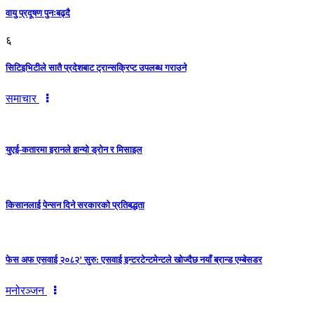
वायु प्रदूषण पुनःबढ्दै
६
सिटिइभिटीले सातै प्रदेशबाट ट्रान्सक्रिप्ट उपलब्ध गराउने
समाचार
युएई-कतारमा इरानले हान्यो ड्रोन र मिसाइल
किसानलाई पेन्सन दिने सरकारको प्रतिबद्धता
फेस अफ एसवाई २०८२’ सुरु: एसवाई इन्टरटेन्टमेन्टले खोज्दैछ नयाँ ब्रान्ड एम्बेसडर
मनोरञ्जन