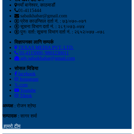
नयाँ बानेश्वर, काठमाडौं
01-4115444
sabaikhabar@gmail.com
प्रेस काउन्सिल दर्ता नं. : ७३/०७०-०७१
सूचना विभाग दर्ता नं. : २८९/०७३-०७४
पुनः दर्ता: सूचना विभाग दर्ता नं. : २६५२/०७७ -०७८
विज्ञापनका लागि सम्पर्क
TEXAS MEDIA PVT. LTD.
01-4115000, 9801230011
adv.sabaikhabar@gmail.com
सोसल मिडिया
facebook
Instagram
𝕏.com
Youtube
Tiktok
अध्यक्ष
: रोजन श्रेष्ठ
सम्पादक
: सागर शर्मा
हाम्रो टीम