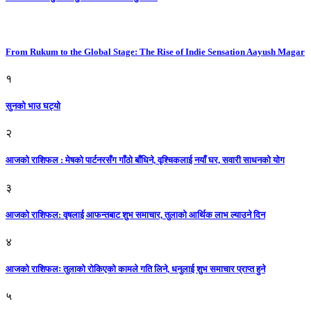
From Rukum to the Global Stage: The Rise of Indie Sensation Aayush Magar
१
सुनको भाउ घट्याे
२
आजको राशिफल : मेषको पार्टनरसँग गाँठो बाँधिने, वृश्चिकलाई नयाँ घर, सवारी साधनकाे याेग
३
आजकाे राशिफल: वृषलाई आफन्तबाट शुभ समाचार, तुलाकाे आर्थिक लाभ ल्याउने दिन
४
आजको राशिफलः तुलाकाे रोकिएको कामले गति लिने, धनुलाई शुभ समाचार प्राप्त हुने
५