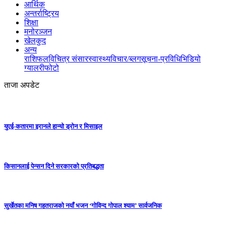
आर्थिक
अन्तर्राष्ट्रिय
शिक्षा
मनोरञ्जन
खेलकुद
अन्य
राशिफल
विचित्र संसार
स्वास्थ्य
विचार/ब्लग
सूचना-प्रविधि
भिडियो
ग्यालरी
फोटो
ताजा अपडेट
युएई-कतारमा इरानले हान्यो ड्रोन र मिसाइल
किसानलाई पेन्सन दिने सरकारको प्रतिबद्धता
सुर्खेतका मनिष गहतराजको नयाँ भजन ‘गोविन्द गोपाल श्याम’ सार्वजनिक