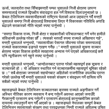
ऊर्जा, जलस्रोत तथा सिँचाइमन्त्री पम्फा भुसालले निजी क्षेत्रमा उत्पन्न
समस्यालाई राज्यले द्विपक्षीय संवादद्वारा हल गर्ने विश्वास दिलाउनुभएको छ ।
केबल टेलिभिजन व्यवसायीहरूको राष्ट्रिय भेलाको आज उद्घाटन गर्दै मन्त्री
भुसालले समग्र निजी क्षेत्रलाई विश्वासमा लिएर नै विकासका गतिविधि अगाडि
बढाउने सरकारको नीति भएको स्पष्ट पार्नुभयो ।
“समग्र विकास राज्य, निजी क्षेत्र र सहकारीको परिचालनबाट गर्ने भनेर हामीले
संविधानमै उल्लेख गरेका छौँ । त्यसको भरपर्दो रुपमा राज्यले अख्तियार गर्छ”,
मन्त्री भुसालले भन्नुभयो, “व्यवसायीका पेसागत जीवनमा परेका समस्यालाई
राज्यले सकारात्मक ढङ्गले ग्रहण गर्नेछ ।” मन्त्री भुसालले सूचना सञ्चार
क्षेत्रमा भएका विकास हामीले व्यवहारमा अभ्यास गर्न पाएको अधिकारलाई कतै
पनि न्यूनीकरण गर्न नहुने स्पष्ट पार्नुभयो ।
मन्त्री भुसालले भन्नुभयो, “आन्दोलनबाट प्राप्त गरेको महत्वपूर्ण हक सूचना र
सञ्चारको हो । यो अधिकार स्थापित गर्न सञ्चारकर्मीमा महत्वपूर्ण भूमिका रहेको
छ ।” सबै क्षेत्रका जनताको सहयोगबाट अहिलेको राजनीतिक उपलब्धि प्राप्त
गरेको उल्लेख गर्दै मन्त्री भुसालले यसको संरक्षण र संवद्र्धन गर्ने दायित्व पनि
सबैको भएको स्पष्ट पार्नुभयो ।
महासङ्घले केबल टेलिभिजन सञ्चालनका क्रममा राज्यले अङ्गीकार गर्ने
अस्थिर नीतिका कारण व्यवसाय नै बन्द गर्नुपर्ने अवस्था आएको जनाउँदै
गैरकानुनी प्रसारण बन्द गर्नुपर्ने र प्रसारण क्षेत्रलाई कानुनबमोजिम करको
दायरामा ल्याउनुपर्ने माग गर्दै आएको छ । महासङ्घले नेपालका सम्पूर्ण केबल
टेलिभिजन व्यवसायको संरक्षण तथा प्रवद्र्धनका निम्ती राज्यले अविलम्ब उचित