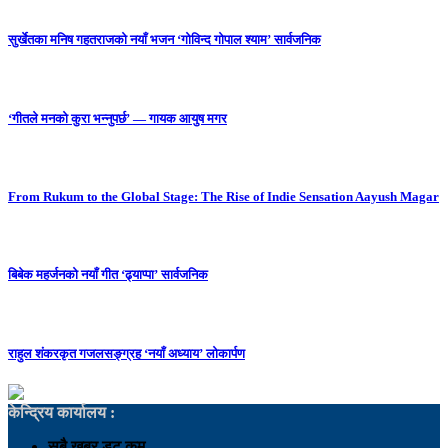
सुर्खेतका मनिष गहतराजको नयाँ भजन ‘गोविन्द गोपाल श्याम’ सार्वजनिक
‘गीतले मनको कुरा भन्नुपर्छ’ — गायक आयुष मगर
From Rukum to the Global Stage: The Rise of Indie Sensation Aayush Magar
बिबेक महर्जनको नयाँ गीत ‘ढ्याप्पा’ सार्वजनिक
राहुल शंकरकृत गजलसङ्ग्रह ‘नयाँ अध्याय’ लोकार्पण
केन्द्रिय कार्यालय :
सबै खबर डट कम