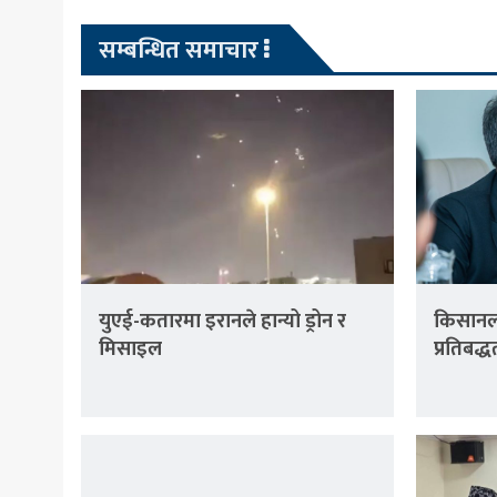
सम्बन्धित समाचार
युएई-कतारमा इरानले हान्यो ड्रोन र
किसानला
मिसाइल
प्रतिबद्ध