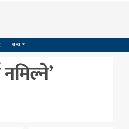
द
अन्य
 नमिल्ने’