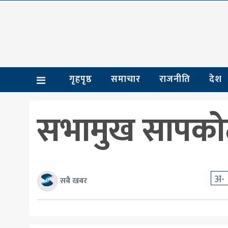
गृहपृष्ठ
समाचार
गृहपृष्ठ
समाचार
राजनीति
देश
राजनीति
देश
सभामुख सापकोटाविर
आर्थिक
अन्तर्राष्ट्रिय
शिक्षा
अ-
सबै खबर
मनोरञ्जन
खेलकुद