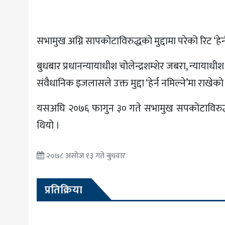
अन्य
सभामुख अग्नि सापकोटाविरुद्धकाे मुद्दामा परेको रिट ‘हेर
बुधबार प्रधानन्यायाधीश चोलेन्द्रशम्शेर जबरा, न्यायाध
संवैधानिक इजलासले उक्त मुद्दा ‘हेर्न नमिल्ने’मा राखेको
यसअघि २०७६ फागुन ३० गते सभामुख सपकोटाविरुद्धको म
थियो ।
२०७८ असोज १३ गते बुधवार
प्रतिक्रिया