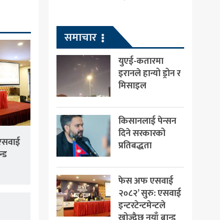
समाचार
युएई-कतारमा
इरानले हान्यो ड्रोन र
मिसाइल
किसानलाई पेन्सन
दिने सरकारको
एसवाई
प्रतिबद्धता
न्ड
फेस अफ एसवाई
२०८२’ सुरु: एसवाई
इन्टरटेन्टमेन्टले
खोज्दैछ नयाँ ब्रान्ड