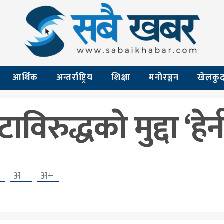
आर्थिक
अन्तर्राष्ट्रिय
शिक्षा
मनोरञ्जन
खेलकु
ुद्धकाे मुद्दा ‘हेर्न
अ
अ+