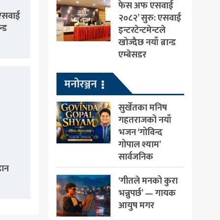
फेस अफ एसवाई
एसवाई
२०८२’ सुरु: एसवाई
न्ड
इन्टरटेन्टमेन्टले
खोज्दैछ नयाँ ब्रान्ड
एम्बेसडर
मनोरञ्जन
सुर्खेतका मनिष
गहतराजको नयाँ
भजन ‘गोविन्द
गोपाल श्याम’
सार्वजनिक
डान
‘गीतले मनको कुरा
भन्नुपर्छ’ — गायक
आयुष मगर