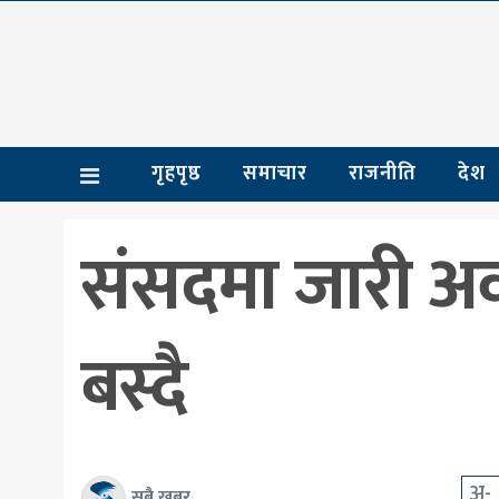
गृहपृष्ठ
समाचार
गृहपृष्ठ
समाचार
राजनीति
देश
राजनीति
देश
संसदमा जारी अव
आर्थिक
अन्तर्राष्ट्रिय
बस्दै
शिक्षा
मनोरञ्जन
खेलकुद
अ-
सबै खबर