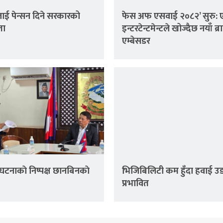
ई पेन्सन दिने सरकारको
फेस अफ एसवाई २०८२’ सुरु: 
ता
इन्टरटेन्टमेन्टले खोज्दैछ नयाँ ब्रा
एम्बेसडर
घटनाकाे निष्पक्ष छानबिनकाे
भिजिबिलिटी कम हुँदा हवाई उ
प्रभावित