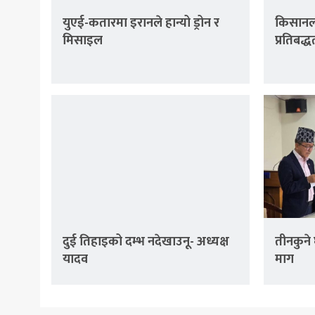
युएई-कतारमा इरानले हान्यो ड्रोन र
किसानला
मिसाइल
प्रतिबद्ध
दुई तिहाइको दम्भ नदेखाउनू- अध्यक्ष
तीनकुने 
यादव
माग