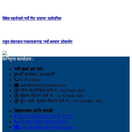
बिबेक महर्जनको नयाँ गीत ‘ढ्याप्पा’ सार्वजनिक
राहुल शंकरकृत गजलसङ्ग्रह ‘नयाँ अध्याय’ लोकार्पण
केन्द्रिय कार्यालय :
सबै खबर डट कम
नयाँ बानेश्वर, काठमाडौं
01-4115444
sabaikhabar@gmail.com
प्रेस काउन्सिल दर्ता नं. : ७३/०७०-०७१
सूचना विभाग दर्ता नं. : २८९/०७३-०७४
पुनः दर्ता: सूचना विभाग दर्ता नं. : २६५२/०७७ -०७८
विज्ञापनका लागि सम्पर्क
TEXAS MEDIA PVT. LTD.
01-4115000, 9801230011
adv.sabaikhabar@gmail.com