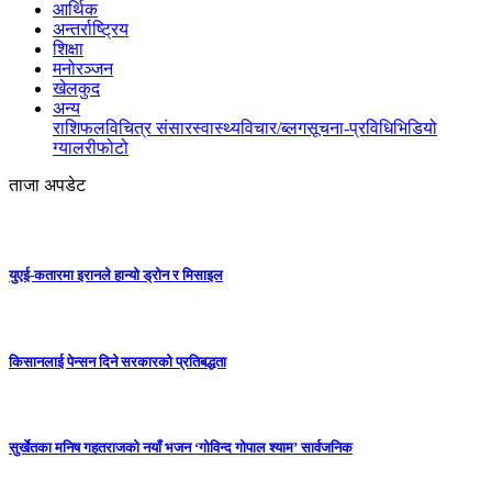
आर्थिक
अन्तर्राष्ट्रिय
शिक्षा
मनोरञ्जन
खेलकुद
अन्य
राशिफल
विचित्र संसार
स्वास्थ्य
विचार/ब्लग
सूचना-प्रविधि
भिडियो
ग्यालरी
फोटो
ताजा अपडेट
युएई-कतारमा इरानले हान्यो ड्रोन र मिसाइल
किसानलाई पेन्सन दिने सरकारको प्रतिबद्धता
सुर्खेतका मनिष गहतराजको नयाँ भजन ‘गोविन्द गोपाल श्याम’ सार्वजनिक