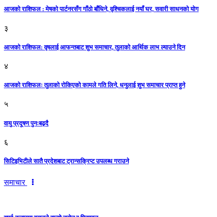
आजको राशिफल : मेषको पार्टनरसँग गाँठो बाँधिने, वृश्चिकलाई नयाँ घर, सवारी साधनकाे याेग
३
आजकाे राशिफल: वृषलाई आफन्तबाट शुभ समाचार, तुलाकाे आर्थिक लाभ ल्याउने दिन
४
आजको राशिफलः तुलाकाे रोकिएको कामले गति लिने, धनुलाई शुभ समाचार प्राप्त हुने
५
वायु प्रदूषण पुनःबढ्दै
६
सिटिइभिटीले सातै प्रदेशबाट ट्रान्सक्रिप्ट उपलब्ध गराउने
समाचार