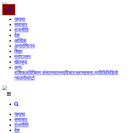
गृहपृष्ठ
समाचार
राजनीति
देश
आर्थिक
अन्तर्राष्ट्रिय
शिक्षा
मनोरञ्जन
खेलकुद
अन्य
राशिफल
विचित्र संसार
स्वास्थ्य
विचार/ब्लग
सूचना-प्रविधि
भिडियो
ग्यालरी
फोटो
गृहपृष्ठ
समाचार
राजनीति
देश