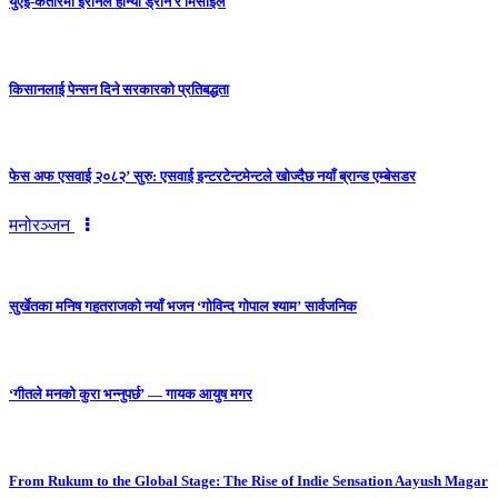
युएई-कतारमा इरानले हान्यो ड्रोन र मिसाइल
किसानलाई पेन्सन दिने सरकारको प्रतिबद्धता
फेस अफ एसवाई २०८२’ सुरु: एसवाई इन्टरटेन्टमेन्टले खोज्दैछ नयाँ ब्रान्ड एम्बेसडर
मनोरञ्जन
सुर्खेतका मनिष गहतराजको नयाँ भजन ‘गोविन्द गोपाल श्याम’ सार्वजनिक
‘गीतले मनको कुरा भन्नुपर्छ’ — गायक आयुष मगर
From Rukum to the Global Stage: The Rise of Indie Sensation Aayush Magar