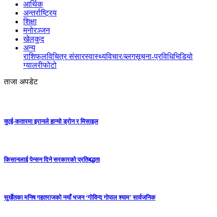
आर्थिक
अन्तर्राष्ट्रिय
शिक्षा
मनोरञ्जन
खेलकुद
अन्य
राशिफल
विचित्र संसार
स्वास्थ्य
विचार/ब्लग
सूचना-प्रविधि
भिडियो
ग्यालरी
फोटो
ताजा अपडेट
युएई-कतारमा इरानले हान्यो ड्रोन र मिसाइल
किसानलाई पेन्सन दिने सरकारको प्रतिबद्धता
सुर्खेतका मनिष गहतराजको नयाँ भजन ‘गोविन्द गोपाल श्याम’ सार्वजनिक