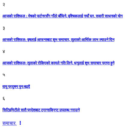
२
आजको राशिफल : मेषको पार्टनरसँग गाँठो बाँधिने, वृश्चिकलाई नयाँ घर, सवारी साधनकाे याेग
३
आजकाे राशिफल: वृषलाई आफन्तबाट शुभ समाचार, तुलाकाे आर्थिक लाभ ल्याउने दिन
४
आजको राशिफलः तुलाकाे रोकिएको कामले गति लिने, धनुलाई शुभ समाचार प्राप्त हुने
५
वायु प्रदूषण पुनःबढ्दै
६
सिटिइभिटीले सातै प्रदेशबाट ट्रान्सक्रिप्ट उपलब्ध गराउने
समाचार