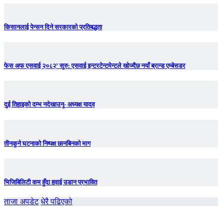
किसानलाई पेन्सन दिने सरकारको प्रतिबद्धता
फेस अफ एसवाई २०८२’ सुरु: एसवाई इन्टरटेन्टमेन्टले खोज्दैछ नयाँ ब्रान्ड एम्बेसडर
दुई तिहाइको दम्भ नदेखाउनू- अध्यक्ष यादव
तीनकुने घटनाकाे निष्पक्ष छानबिनकाे माग
भिजिबिलिटी कम हुँदा हवाई उडान प्रभावित
ताजा अपडेट
धेरै पढिएको