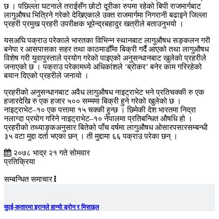
छ । पछिल्ला घटनाले तराईसँग छोटो दूरीका रुपमा रहेको बिपी राजमार्गबाट
लागुऔषध भित्रिने गरेको देखिएकाले उक्त राजमार्गमा निगरानी बढाइने जिल्ला
प्रहरी प्रमुख प्रहरी उपरीक्षक भूपेन्द्रबहादुर खत्रीले बताउनुभयो ।
यसअघि पक्राउ परेकाले भारतका विभिन्न स्थानबाट लागुऔषध सङ्कलन गरी
बनेपा र आसपासका सहर तथा काठमाडौँमा बिक्री गर्दै आएको तथा लागुऔषध
विशेष गरी युवापुस्ताले प्रयोग गरेको पाइएको अनुसन्धानबाट खुलेको प्रहरीले
जनाएको छ । पक्राउ परेकामध्ये अधिकांशले ‘ब्रोकर’ बनेर काम गरिरहेको
बयान दिएको प्रहरीले जनायो ।
प्रहरीको अनुसन्धानबाट अवैध लागुऔषध नाइट्राभेट भने प्रतिचक्की रु एक
हजारदेखि रु एक हजार ५०० सम्ममा बिक्री हुने गरेको खुलेको छ ।
नाइट्राभेट–१० एक पत्तामा १५ चक्की हुन्छ । छिमेकी देश भारतमा निद्रा
नलाग्दा प्रयोग गरिने नाइट्राभेट–१० नेपालमा प्रतिबन्धित औषधि हो ।
प्रहरीको तथ्याङ्कअनुसार बितेको पाँच वर्षमा लागुऔषध ओसारपसारसम्बन्धी
३५ वटा मुद्दा दर्ता भएका छन् । ती मुद्दामा ६६ पक्राउ परेका छन् ।
२०७८ भाद्र २१ गते सोमवार
प्रतिक्रिया
सम्बन्धित समाचार
युएई-कतारमा इरानले हान्यो ड्रोन र मिसाइल