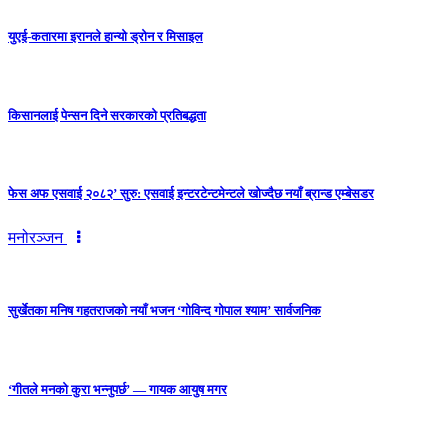
युएई-कतारमा इरानले हान्यो ड्रोन र मिसाइल
किसानलाई पेन्सन दिने सरकारको प्रतिबद्धता
फेस अफ एसवाई २०८२’ सुरु: एसवाई इन्टरटेन्टमेन्टले खोज्दैछ नयाँ ब्रान्ड एम्बेसडर
मनोरञ्जन
सुर्खेतका मनिष गहतराजको नयाँ भजन ‘गोविन्द गोपाल श्याम’ सार्वजनिक
‘गीतले मनको कुरा भन्नुपर्छ’ — गायक आयुष मगर