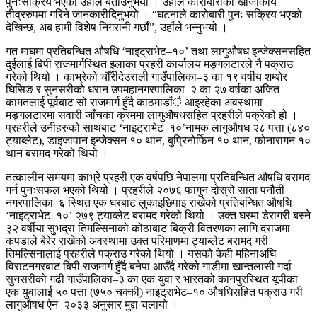
पुनःसक्रिय भएको उहाँले बताउनुभयो । उहाँले कारोबारीको खोजीकार्य
तीव्ररुपमा गरिने जानकारीदिनुभयो । “घटनाले कारोबारी पुनः सक्रिय भएको
देखिन्छ, अब हामी विशेष निगरानी गर्छौं”, उहाँले भन्नुभयो ।
गत माघमा प्रतिबन्धित औषधि ‘नाइट्राभेट–१०’ तथा लागुऔषध इन्जेक्सनसहित
दुईलाई बिपी राजमार्गस्थित इलाका प्रहरी कार्यालय मङ्गलटारले नै पक्राउ
गरेको थियो । काभ्रेको चौँरीदेउराली गाउँपालिका–३ का १९ वर्षीय शम्शेर
घिसिङ र सुनसरीको धरान उपमहानगरपालिका–२ का २७ वर्षका अजित
कामतलाई पूर्वबाट सो राजमार्ग हुँदै काठमाडाँै आइरहेका अवस्थामा
मङ्गलटारमा सवारी जाँचका क्रममा लागुऔषधसहित प्रहरीले पक्रेको हो ।
प्रहरीले उनीहरुको साथबाट ‘नाइट्राभेट–१०’नामक लागुऔषध २८ पत्ता (८४०
ट्याब्लेट), डाइजापान इन्जेक्सन १० थान, बुप्रिनोर्फिन १० थान, फोनारागन १०
थान बरामद गरेको थियो ।
तत्कालीन समयमा काभ्रे प्रहरी एक वर्षपछि नेपालमा प्रतिबन्धित औषधि बरामद
गर्न पुनःसफल भएको थियो । प्रहरीले २०७६ फागुन दोस्रो साता पनौती
नगरपालिका–६ स्थित एक घरबाट लुकाइछिपाइ राखेको प्रतिबन्धित औषधि
‘नाइट्राभेट–१०’ २७९ ट्याव्लेट बरामद गरेको थियो । उक्त घरमा डेरागरी बस्ने
३२ वर्षीया सुभद्रा तिमल्सिनाको कोठाबाट बिक्री वितरणका लागि दराजमा
कपडाले बेरेर राखेको अवस्थामा उक्त परिमाणमा ट्याब्लेट बरामद गरी
तिमल्सिनालाई प्रहरीले पक्राउ गरेको थियो । यसको केही महिनाअघि
विराटनगरबाट बिपी राजमार्ग हुँदै बनेपा आउँदै गरेको गाडीमा खान्तलासी गर्दा
सुनसरीको गढी गाउँपालिका–३ का एक युवा र भारतको कानपुरस्थित यूपीका
एक युवालाई ५० पत्ता (७५० चक्की) नाइट्राभेट–१० औषधिसहित पक्राउ गरी
लागुऔषध ऐन–२०३३ अनुसार मुद्दा चलायो ।