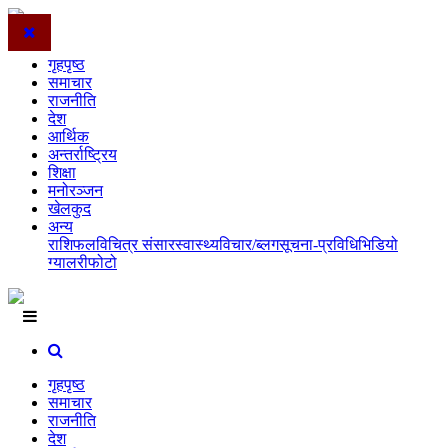
गृहपृष्ठ
समाचार
राजनीति
देश
आर्थिक
अन्तर्राष्ट्रिय
शिक्षा
मनोरञ्जन
खेलकुद
अन्य
राशिफल
विचित्र संसार
स्वास्थ्य
विचार/ब्लग
सूचना-प्रविधि
भिडियो
ग्यालरी
फोटो
गृहपृष्ठ
समाचार
राजनीति
देश