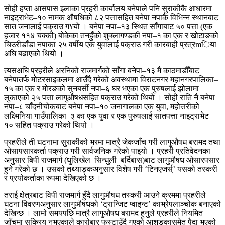
सोही हप्ता आसपास इलाका प्रहरी कार्यालय बनेपाले पनि सुराकीकै आधारमा
नाइट्राभेट–१० नामक औषधिको ८२ पत्तासहित बनेपा नपाकै विभिन्न स्थानबाट
सात जनालाई पक्राउ ग¥यो । बनेपा नपा–१३ स्थित साँगाबाट ५० पत्ता (एक
हजार ११४ चक्की) बोकेका तनहुँको शुक्लागण्डकी नपा–१ का एक र खोटाङको
चिउरीडाँडा नपाका २५ वर्षीय एक युवालाई पक्राउ गरी कारबाही प्रत्रmिया
अघि बढाएको थियो ।
त्यसअघि प्रहरीले अरनिको राजमार्गको साँगा बनेपा–१३ मै काठमाडौँबाट
बनेपातर्फ मोटरसाइकलमा आउँदै गरेको अवस्थामा विराटनगर महानगरपालिका–
१५ का एक र मोरङको सुनबर्सी नपा–६ घर भएका एक पुरुषलाई झोलामा
लुकाएको २५ पत्ता लागुऔषधसहित पक्राउ गरेको थियो । सोही राति नै बनेपा
नपा–८ चाँदनीचोकबाट बनेपा नपा–१० जनागालका एक युवा, महोत्तरीको
लक्ष्मिनिया गाउँपालिका–३ का एक युवा र एक पुरुषलाई सातपत्ता नाइट्राभेट–
१० सहित पक्राउ गरेको थियो ।
प्रहरीले ती घटनामा सुराकीको भरमा मात्रै जेकजाँच गरी लागुऔषध बरामद तथा
ओसापसारकर्ता पक्राउ गरी सार्वजनिक गरेको पाइयो । प्रहरी प्रतिवेदनका
अनुसार बिपी राजमार्ग (धुलिखेल–सिन्धुली–बर्दिबास)बाट लागुऔषध ओसारपसार
हुने गरेको छ । उसको तथ्याङ्कअनुसार विशेष गरी ‘टिनएजर्स्’ यसको तस्करी
र प्रयोकर्ताका रुपमा देखिएको छ ।
तराई क्षेत्रबाट विपी राजमार्ग हुँदै लागुऔषध तस्करी आउने क्रममा प्रहरीले
घटना विवरणअनुसार लागुऔषधको ‘ट्रान्जिट प्वाइन्ट’ काभ्रेपलाञ्चोक बनाएको
देखिन्छ । लामो समयपछि मात्रै लागुऔषध बरामद हुनुले प्रहरीले नियमित
जाँचमा सक्रिय नभएकाले कारोबार फस्टाउँदै गएको आशङ्कासमेत पैदा भएको