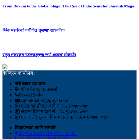
From Rukum to the Global Stage: The Rise of Indie Sensation Aayush Magar
बिबेक महर्जनको नयाँ गीत ‘ढ्याप्पा’ सार्वजनिक
राहुल शंकरकृत गजलसङ्ग्रह ‘नयाँ अध्याय’ लोकार्पण
केन्द्रिय कार्यालय :
सबै खबर डट कम
नयाँ बानेश्वर, काठमाडौं
01-4115444
sabaikhabar@gmail.com
प्रेस काउन्सिल दर्ता नं. : ७३/०७०-०७१
सूचना विभाग दर्ता नं. : २८९/०७३-०७४
पुनः दर्ता: सूचना विभाग दर्ता नं. : २६५२/०७७ -०७८
विज्ञापनका लागि सम्पर्क
TEXAS MEDIA PVT. LTD.
01-4115000, 9801230011