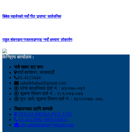
बिबेक महर्जनको नयाँ गीत ‘ढ्याप्पा’ सार्वजनिक
राहुल शंकरकृत गजलसङ्ग्रह ‘नयाँ अध्याय’ लोकार्पण
केन्द्रिय कार्यालय :
सबै खबर डट कम
नयाँ बानेश्वर, काठमाडौं
01-4115444
sabaikhabar@gmail.com
प्रेस काउन्सिल दर्ता नं. : ७३/०७०-०७१
सूचना विभाग दर्ता नं. : २८९/०७३-०७४
पुनः दर्ता: सूचना विभाग दर्ता नं. : २६५२/०७७ -०७८
विज्ञापनका लागि सम्पर्क
TEXAS MEDIA PVT. LTD.
01-4115000, 9801230011
adv.sabaikhabar@gmail.com