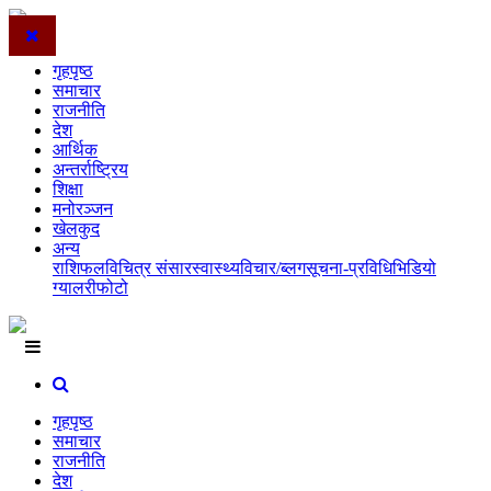
गृहपृष्ठ
समाचार
राजनीति
देश
आर्थिक
अन्तर्राष्ट्रिय
शिक्षा
मनोरञ्जन
खेलकुद
अन्य
राशिफल
विचित्र संसार
स्वास्थ्य
विचार/ब्लग
सूचना-प्रविधि
भिडियो
ग्यालरी
फोटो
गृहपृष्ठ
समाचार
राजनीति
देश