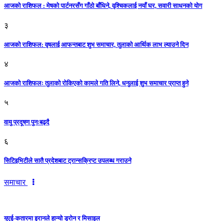
आजको राशिफल : मेषको पार्टनरसँग गाँठो बाँधिने, वृश्चिकलाई नयाँ घर, सवारी साधनकाे याेग
३
आजकाे राशिफल: वृषलाई आफन्तबाट शुभ समाचार, तुलाकाे आर्थिक लाभ ल्याउने दिन
४
आजको राशिफलः तुलाकाे रोकिएको कामले गति लिने, धनुलाई शुभ समाचार प्राप्त हुने
५
वायु प्रदूषण पुनःबढ्दै
६
सिटिइभिटीले सातै प्रदेशबाट ट्रान्सक्रिप्ट उपलब्ध गराउने
समाचार
युएई-कतारमा इरानले हान्यो ड्रोन र मिसाइल