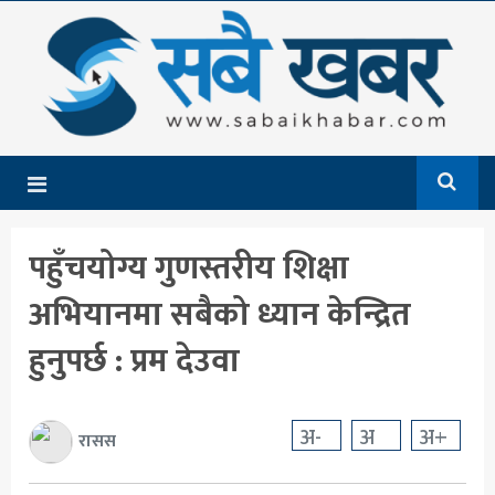
गृहपृष्ठ
समाचार
राजनीति
देश
पहुँचयोग्य गुणस्तरीय शिक्षा
आर्थिक
अभियानमा सबैको ध्यान केन्द्रित
अन्तर्राष्ट्रिय
हुनुपर्छ : प्रम देउवा
शिक्षा
मनोरञ्जन
अ-
अ
अ+
रासस
खेलकुद