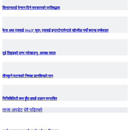
किसानलाई पेन्सन दिने सरकारको प्रतिबद्धता
फेस अफ एसवाई २०८२’ सुरु: एसवाई इन्टरटेन्टमेन्टले खोज्दैछ नयाँ ब्रान्ड एम्बेसडर
दुई तिहाइको दम्भ नदेखाउनू- अध्यक्ष यादव
तीनकुने घटनाकाे निष्पक्ष छानबिनकाे माग
भिजिबिलिटी कम हुँदा हवाई उडान प्रभावित
ताजा अपडेट
धेरै पढिएको