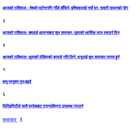
आजको राशिफल : मेषको पार्टनरसँग गाँठो बाँधिने, वृश्चिकलाई नयाँ घर, सवारी साधनकाे याेग
३
आजकाे राशिफल: वृषलाई आफन्तबाट शुभ समाचार, तुलाकाे आर्थिक लाभ ल्याउने दिन
४
आजको राशिफलः तुलाकाे रोकिएको कामले गति लिने, धनुलाई शुभ समाचार प्राप्त हुने
५
वायु प्रदूषण पुनःबढ्दै
६
सिटिइभिटीले सातै प्रदेशबाट ट्रान्सक्रिप्ट उपलब्ध गराउने
समाचार