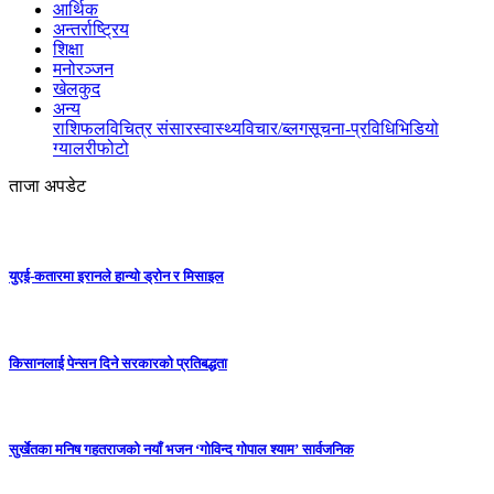
आर्थिक
अन्तर्राष्ट्रिय
शिक्षा
मनोरञ्जन
खेलकुद
अन्य
राशिफल
विचित्र संसार
स्वास्थ्य
विचार/ब्लग
सूचना-प्रविधि
भिडियो
ग्यालरी
फोटो
ताजा अपडेट
युएई-कतारमा इरानले हान्यो ड्रोन र मिसाइल
किसानलाई पेन्सन दिने सरकारको प्रतिबद्धता
सुर्खेतका मनिष गहतराजको नयाँ भजन ‘गोविन्द गोपाल श्याम’ सार्वजनिक