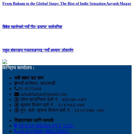
From Rukum to the Global Stage: The Rise of Indie Sensation Aayush Magar
बिबेक महर्जनको नयाँ गीत ‘ढ्याप्पा’ सार्वजनिक
राहुल शंकरकृत गजलसङ्ग्रह ‘नयाँ अध्याय’ लोकार्पण
केन्द्रिय कार्यालय :
सबै खबर डट कम
नयाँ बानेश्वर, काठमाडौं
01-4115444
sabaikhabar@gmail.com
प्रेस काउन्सिल दर्ता नं. : ७३/०७०-०७१
सूचना विभाग दर्ता नं. : २८९/०७३-०७४
पुनः दर्ता: सूचना विभाग दर्ता नं. : २६५२/०७७ -०७८
विज्ञापनका लागि सम्पर्क
TEXAS MEDIA PVT. LTD.
01-4115000, 9801230011