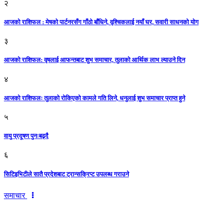
२
आजको राशिफल : मेषको पार्टनरसँग गाँठो बाँधिने, वृश्चिकलाई नयाँ घर, सवारी साधनकाे याेग
३
आजकाे राशिफल: वृषलाई आफन्तबाट शुभ समाचार, तुलाकाे आर्थिक लाभ ल्याउने दिन
४
आजको राशिफलः तुलाकाे रोकिएको कामले गति लिने, धनुलाई शुभ समाचार प्राप्त हुने
५
वायु प्रदूषण पुनःबढ्दै
६
सिटिइभिटीले सातै प्रदेशबाट ट्रान्सक्रिप्ट उपलब्ध गराउने
समाचार