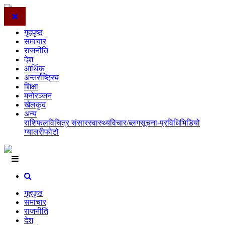
गृहपृष्ठ
समाचार
राजनीति
देश
आर्थिक
अन्तर्राष्ट्रिय
शिक्षा
मनोरञ्जन
खेलकुद
अन्य
राशिफल
विचित्र संसार
स्वास्थ्य
विचार/ब्लग
सूचना-प्रविधि
भिडियो
ग्यालरी
फोटो
गृहपृष्ठ
समाचार
राजनीति
देश