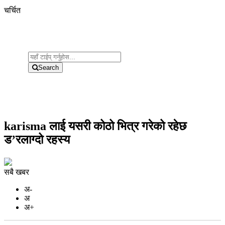
चर्चित
Search
karisma लाई यसरी कोठो भित्र गरेको रहेछ
ड’रलाग्दो रहस्य
सबै खबर
अ-
अ
अ+