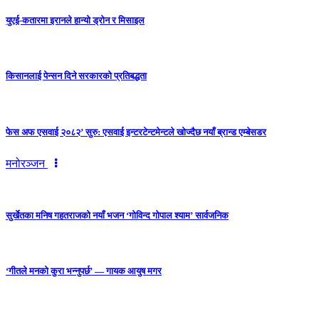
युएई-कतारमा इरानले हान्यो ड्रोन र मिसाइल
किसानलाई पेन्सन दिने सरकारको प्रतिबद्धता
फेस अफ एसवाई २०८२’ सुरु: एसवाई इन्टरटेन्टमेन्टले खोज्दैछ नयाँ ब्रान्ड एम्बेसडर
मनोरञ्जन
सुर्खेतका मनिष गहतराजको नयाँ भजन ‘गोविन्द गोपाल श्याम’ सार्वजनिक
‘गीतले मनको कुरा भन्नुपर्छ’ — गायक आयुष मगर