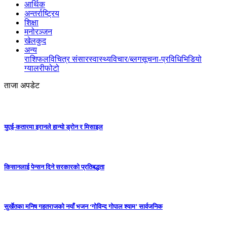
आर्थिक
अन्तर्राष्ट्रिय
शिक्षा
मनोरञ्जन
खेलकुद
अन्य
राशिफल
विचित्र संसार
स्वास्थ्य
विचार/ब्लग
सूचना-प्रविधि
भिडियो
ग्यालरी
फोटो
ताजा अपडेट
युएई-कतारमा इरानले हान्यो ड्रोन र मिसाइल
किसानलाई पेन्सन दिने सरकारको प्रतिबद्धता
सुर्खेतका मनिष गहतराजको नयाँ भजन ‘गोविन्द गोपाल श्याम’ सार्वजनिक