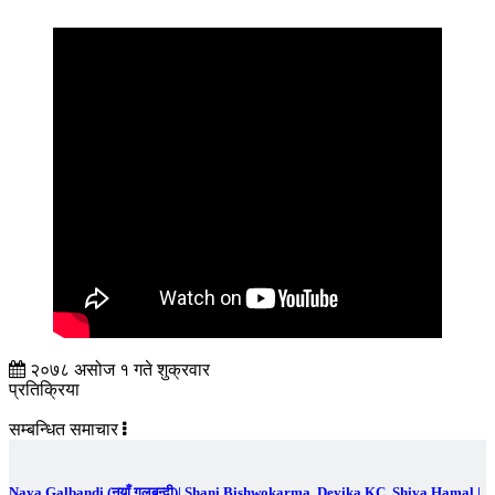
२०७८ असोज १ गते शुक्रवार
प्रतिक्रिया
सम्बन्धित समाचार
Naya Galbandi (नयाँ गलबन्दी)| Shani Bishwokarma, Devika KC, Shiva Hamal |