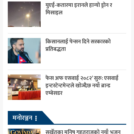
युएई-कतारमा इरानले हान्यो ड्रोन र
मिसाइल
किसानलाई पेन्सन दिने सरकारको
प्रतिबद्धता
फेस अफ एसवाई २०८२’ सुरु: एसवाई
इन्टरटेन्टमेन्टले खोज्दैछ नयाँ ब्रान्ड
एम्बेसडर
मनोरञ्जन
सुर्खेतका मनिष गहतराजको नयाँ भजन