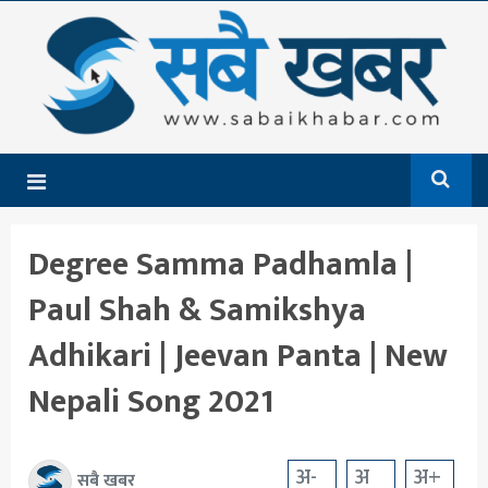
गृहपृष्ठ
समाचार
राजनीति
देश
Degree Samma Padhamla |
आर्थिक
Paul Shah & Samikshya
अन्तर्राष्ट्रिय
Adhikari | Jeevan Panta | New
शिक्षा
Nepali Song 2021
मनोरञ्जन
खेलकुद
अ-
अ
अ+
सबै खबर