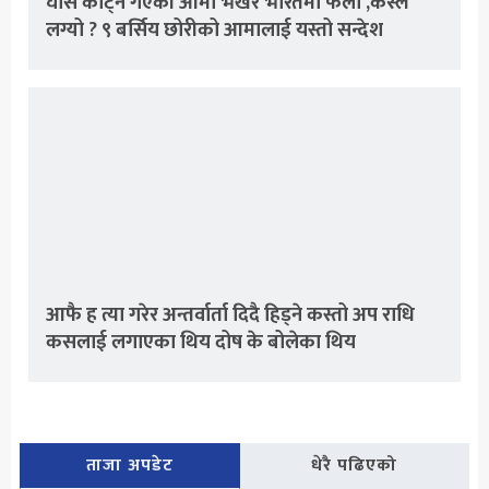
घास काट्न गएकी आमा भर्खरै भारतमा फेला ,कस्ले
लग्यो ? ९ बर्सिय छोरीको आमालाई यस्तो सन्देश
आफै ह त्या गरेर अन्तर्वार्ता दिदै हिड्ने कस्तो अप राधि
कसलाई लगाएका थिय दोष के बोलेका थिय
ताजा अपडेट
धेरै पढिएको