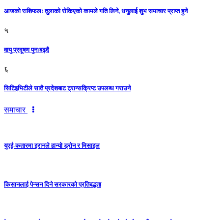
आजको राशिफलः तुलाकाे रोकिएको कामले गति लिने, धनुलाई शुभ समाचार प्राप्त हुने
५
वायु प्रदूषण पुनःबढ्दै
६
सिटिइभिटीले सातै प्रदेशबाट ट्रान्सक्रिप्ट उपलब्ध गराउने
समाचार
युएई-कतारमा इरानले हान्यो ड्रोन र मिसाइल
किसानलाई पेन्सन दिने सरकारको प्रतिबद्धता