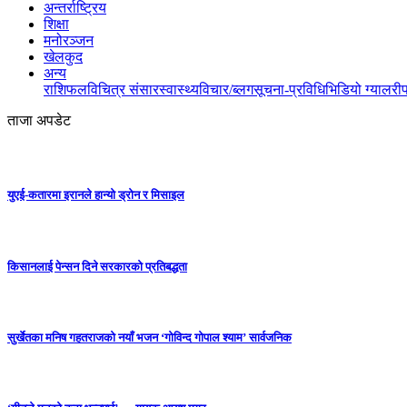
अन्तर्राष्ट्रिय
शिक्षा
मनोरञ्जन
खेलकुद
अन्य
राशिफल
विचित्र संसार
स्वास्थ्य
विचार/ब्लग
सूचना-प्रविधि
भिडियो ग्यालरी
ताजा अपडेट
युएई-कतारमा इरानले हान्यो ड्रोन र मिसाइल
किसानलाई पेन्सन दिने सरकारको प्रतिबद्धता
सुर्खेतका मनिष गहतराजको नयाँ भजन ‘गोविन्द गोपाल श्याम’ सार्वजनिक