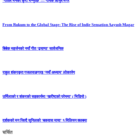
‘गीतले मनको कुरा भन्नुपर्छ’ — गायक आयुष मगर
From Rukum to the Global Stage: The Rise of Indie Sensation Aayush Magar
बिबेक महर्जनको नयाँ गीत ‘ढ्याप्पा’ सार्वजनिक
राहुल शंकरकृत गजलसङ्ग्रह ‘नयाँ अध्याय’ लोकार्पण
उर्मिलाको र शंकरको सहकार्यमा ‘ख्रीष्टको प्रेममा’ ( भिडियो )
दर्शकको मन जित्दै सुनिलको ‘बकवास माया’ १ मिलियन क्लबमा
चर्चित