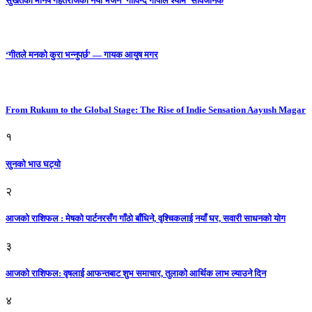
सुर्खेतका मनिष गहतराजको नयाँ भजन ‘गोविन्द गोपाल श्याम’ सार्वजनिक
‘गीतले मनको कुरा भन्नुपर्छ’ — गायक आयुष मगर
From Rukum to the Global Stage: The Rise of Indie Sensation Aayush Magar
१
सुनको भाउ घट्याे
२
आजको राशिफल : मेषको पार्टनरसँग गाँठो बाँधिने, वृश्चिकलाई नयाँ घर, सवारी साधनकाे याेग
३
आजकाे राशिफल: वृषलाई आफन्तबाट शुभ समाचार, तुलाकाे आर्थिक लाभ ल्याउने दिन
४