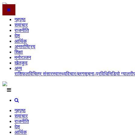
गृहपृष्ठ
समाचार
राजनीति
देश
आर्थिक
अन्तर्राष्ट्रिय
शिक्षा
मनोरञ्जन
खेलकुद
अन्य
राशिफल
विचित्र संसार
स्वास्थ्य
विचार/ब्लग
सूचना-प्रविधि
भिडियो ग्यालरी
गृहपृष्ठ
समाचार
राजनीति
देश
आर्थिक