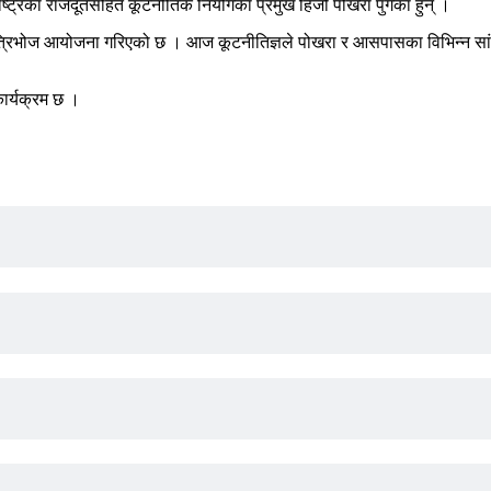
ाष्ट्रका राजदूतसहित कूटनीतिक नियोगका प्रमुख हिजो पोखरा पुगेका हुन् ।
त्रिभोज आयोजना गरिएको छ । आज कूटनीतिज्ञले पोखरा र आसपासका विभिन्न सांस
ार्यक्रम छ ।