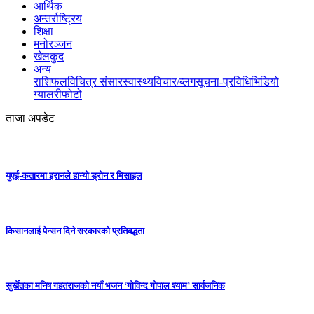
आर्थिक
अन्तर्राष्ट्रिय
शिक्षा
मनोरञ्जन
खेलकुद
अन्य
राशिफल
विचित्र संसार
स्वास्थ्य
विचार/ब्लग
सूचना-प्रविधि
भिडियो
ग्यालरी
फोटो
ताजा अपडेट
युएई-कतारमा इरानले हान्यो ड्रोन र मिसाइल
किसानलाई पेन्सन दिने सरकारको प्रतिबद्धता
सुर्खेतका मनिष गहतराजको नयाँ भजन ‘गोविन्द गोपाल श्याम’ सार्वजनिक