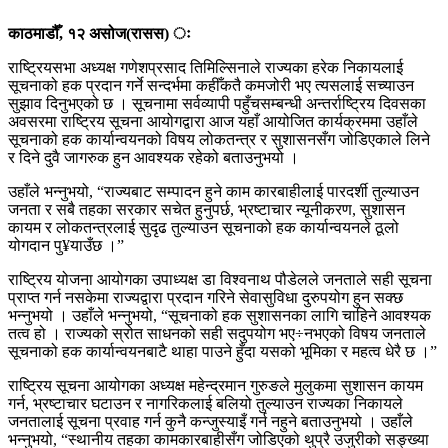
काठमाडौँ, १२ असोज(रासस) ः
राष्ट्रियसभा अध्यक्ष गणेशप्रसाद तिमिल्सिनाले राज्यका हरेक निकायलाई
सूचनाको हक प्रदान गर्ने सन्दर्भमा कहीँकतै कमजोरी भए त्यसलाई सच्याउन
सुझाव दिनुभएको छ । सूचनामा सर्वव्यापी पहुँचसम्बन्धी अन्तर्राष्ट्रिय दिवसका
अवसरमा राष्ट्रिय सूचना आयोगद्वारा आज यहाँ आयोजित कार्यक्रममा उहाँले
सूचनाको हक कार्यान्वयनको विषय लोकतन्त्र र सुशासनसँग जोडिएकाले लिने
र दिने दुवै जागरुक हुन आवश्यक रहेको बताउनुभयो ।
उहाँले भन्नुभयो, “राज्यबाट सम्पादन हुने काम कारबाहीलाई पारदर्शी तुल्याउन
जनता र सबै तहका सरकार सचेत हुनुपर्छ, भ्रष्टाचार न्यूनीकरण, सुशासन
कायम र लोकतन्त्रलाई सुदृढ तुल्याउन सूचनाको हक कार्यान्वयनले ठूलो
योगदान पु¥याउँछ ।”
राष्ट्रिय योजना आयोगका उपाध्यक्ष डा विश्वनाथ पौडेलले जनताले सही सूचना
प्राप्त गर्न नसकेमा राज्यद्वारा प्रदान गरिने सेवासुविधा दुरुपयोग हुन सक्छ
भन्नुभयो । उहाँले भन्नुभयो, “सूचनाको हक सुशासनका लागि चाहिने आवश्यक
तत्व हो । राज्यको स्रोत साधनको सही सदुपयोग भए÷नभएको विषय जनताले
सूचनाको हक कार्यान्वयनबाटै थाहा पाउने हुँदा यसको भूमिका र महत्व धेरै छ ।”
राष्ट्रिय सूचना आयोगका अध्यक्ष महेन्द्रमान गुरुङले मुलुकमा सुशासन कायम
गर्न, भ्रष्टाचार घटाउन र नागरिकलाई बलियो तुल्याउन राज्यका निकायले
जनतालाई सूचना प्रवाह गर्न कुनै कन्जुस्याइँ गर्न नहुने बताउनुभयो । उहाँले
भन्नुभयो, “स्थानीय तहका कामकारबाहीसँग जोडिएको थुप्रै उजुरीको सङ्ख्या