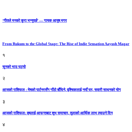
‘गीतले मनको कुरा भन्नुपर्छ’ — गायक आयुष मगर
From Rukum to the Global Stage: The Rise of Indie Sensation Aayush Magar
१
सुनको भाउ घट्याे
२
आजको राशिफल : मेषको पार्टनरसँग गाँठो बाँधिने, वृश्चिकलाई नयाँ घर, सवारी साधनकाे याेग
३
आजकाे राशिफल: वृषलाई आफन्तबाट शुभ समाचार, तुलाकाे आर्थिक लाभ ल्याउने दिन
४