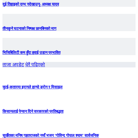
दुई तिहाइको दम्भ नदेखाउनू- अध्यक्ष यादव
तीनकुने घटनाकाे निष्पक्ष छानबिनकाे माग
भिजिबिलिटी कम हुँदा हवाई उडान प्रभावित
ताजा अपडेट
धेरै पढिएको
युएई-कतारमा इरानले हान्यो ड्रोन र मिसाइल
किसानलाई पेन्सन दिने सरकारको प्रतिबद्धता
सुर्खेतका मनिष गहतराजको नयाँ भजन ‘गोविन्द गोपाल श्याम’ सार्वजनिक