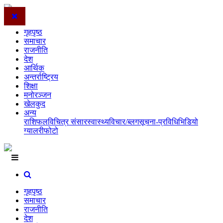
गृहपृष्ठ
समाचार
राजनीति
देश
आर्थिक
अन्तर्राष्ट्रिय
शिक्षा
मनोरञ्जन
खेलकुद
अन्य
राशिफल
विचित्र संसार
स्वास्थ्य
विचार/ब्लग
सूचना-प्रविधि
भिडियो
ग्यालरी
फोटो
गृहपृष्ठ
समाचार
राजनीति
देश