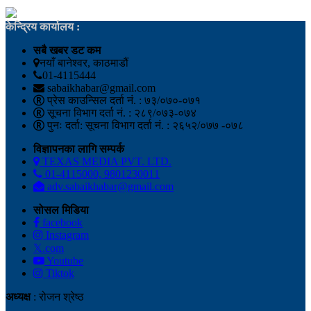
केन्द्रिय कार्यालय :
सबै खबर डट कम
नयाँ बानेश्वर, काठमाडौं
01-4115444
sabaikhabar@gmail.com
प्रेस काउन्सिल दर्ता नं. : ७३/०७०-०७१
सूचना विभाग दर्ता नं. : २८९/०७३-०७४
पुनः दर्ता: सूचना विभाग दर्ता नं. : २६५२/०७७ -०७८
विज्ञापनका लागि सम्पर्क
TEXAS MEDIA PVT. LTD.
01-4115000, 9801230011
adv.sabaikhabar@gmail.com
सोसल मिडिया
facebook
Instagram
𝕏.com
Youtube
Tiktok
अध्यक्ष
: रोजन श्रेष्ठ