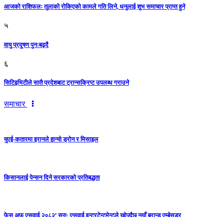
आजको राशिफलः तुलाकाे रोकिएको कामले गति लिने, धनुलाई शुभ समाचार प्राप्त हुने
५
वायु प्रदूषण पुनःबढ्दै
६
सिटिइभिटीले सातै प्रदेशबाट ट्रान्सक्रिप्ट उपलब्ध गराउने
समाचार
युएई-कतारमा इरानले हान्यो ड्रोन र मिसाइल
किसानलाई पेन्सन दिने सरकारको प्रतिबद्धता
फेस अफ एसवाई २०८२’ सुरु: एसवाई इन्टरटेन्टमेन्टले खोज्दैछ नयाँ ब्रान्ड एम्बेसडर