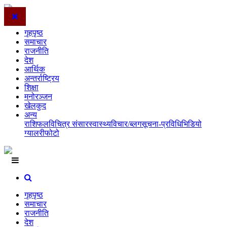
गृहपृष्ठ
समाचार
राजनीति
देश
आर्थिक
अन्तर्राष्ट्रिय
शिक्षा
मनोरञ्जन
खेलकुद
अन्य
राशिफल
विचित्र संसार
स्वास्थ्य
विचार/ब्लग
सूचना-प्रविधि
भिडियो
ग्यालरी
फोटो
गृहपृष्ठ
समाचार
राजनीति
देश