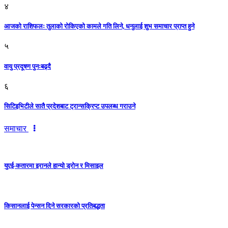
४
आजको राशिफलः तुलाकाे रोकिएको कामले गति लिने, धनुलाई शुभ समाचार प्राप्त हुने
५
वायु प्रदूषण पुनःबढ्दै
६
सिटिइभिटीले सातै प्रदेशबाट ट्रान्सक्रिप्ट उपलब्ध गराउने
समाचार
युएई-कतारमा इरानले हान्यो ड्रोन र मिसाइल
किसानलाई पेन्सन दिने सरकारको प्रतिबद्धता