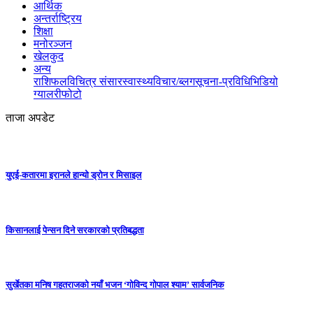
आर्थिक
अन्तर्राष्ट्रिय
शिक्षा
मनोरञ्जन
खेलकुद
अन्य
राशिफल
विचित्र संसार
स्वास्थ्य
विचार/ब्लग
सूचना-प्रविधि
भिडियो
ग्यालरी
फोटो
ताजा अपडेट
युएई-कतारमा इरानले हान्यो ड्रोन र मिसाइल
किसानलाई पेन्सन दिने सरकारको प्रतिबद्धता
सुर्खेतका मनिष गहतराजको नयाँ भजन ‘गोविन्द गोपाल श्याम’ सार्वजनिक