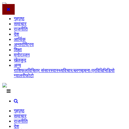
गृहपृष्ठ
समाचार
राजनीति
देश
आर्थिक
अन्तर्राष्ट्रिय
शिक्षा
मनोरञ्जन
खेलकुद
अन्य
राशिफल
विचित्र संसार
स्वास्थ्य
विचार/ब्लग
सूचना-प्रविधि
भिडियो
ग्यालरी
फोटो
गृहपृष्ठ
समाचार
राजनीति
देश