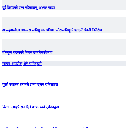
दुई तिहाइको दम्भ नदेखाउनू- अध्यक्ष यादव
आरूङ्गखोला क्याम्पस स्ववियु सभापतिमा अनेरास्ववियूकी प्रकृति पंगेनी निर्विरोध
तीनकुने घटनाकाे निष्पक्ष छानबिनकाे माग
ताजा अपडेट
धेरै पढिएको
युएई-कतारमा इरानले हान्यो ड्रोन र मिसाइल
किसानलाई पेन्सन दिने सरकारको प्रतिबद्धता