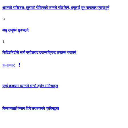
आजको राशिफलः तुलाकाे रोकिएको कामले गति लिने, धनुलाई शुभ समाचार प्राप्त हुने
५
वायु प्रदूषण पुनःबढ्दै
६
सिटिइभिटीले सातै प्रदेशबाट ट्रान्सक्रिप्ट उपलब्ध गराउने
समाचार
युएई-कतारमा इरानले हान्यो ड्रोन र मिसाइल
किसानलाई पेन्सन दिने सरकारको प्रतिबद्धता