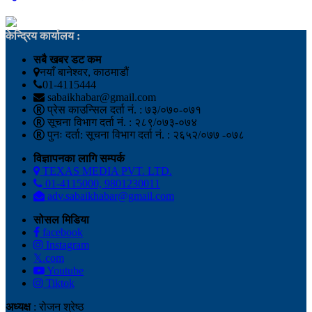
केन्द्रिय कार्यालय :
सबै खबर डट कम
नयाँ बानेश्वर, काठमाडौं
01-4115444
sabaikhabar@gmail.com
प्रेस काउन्सिल दर्ता नं. : ७३/०७०-०७१
सूचना विभाग दर्ता नं. : २८९/०७३-०७४
पुनः दर्ता: सूचना विभाग दर्ता नं. : २६५२/०७७ -०७८
विज्ञापनका लागि सम्पर्क
TEXAS MEDIA PVT. LTD.
01-4115000, 9801230011
adv.sabaikhabar@gmail.com
सोसल मिडिया
facebook
Instagram
𝕏.com
Youtube
Tiktok
अध्यक्ष
: रोजन श्रेष्ठ