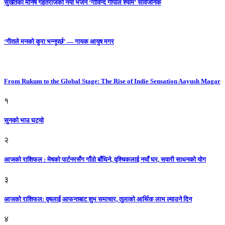
सुर्खेतका मनिष गहतराजको नयाँ भजन ‘गोविन्द गोपाल श्याम’ सार्वजनिक
‘गीतले मनको कुरा भन्नुपर्छ’ — गायक आयुष मगर
From Rukum to the Global Stage: The Rise of Indie Sensation Aayush Magar
१
सुनको भाउ घट्याे
२
आजको राशिफल : मेषको पार्टनरसँग गाँठो बाँधिने, वृश्चिकलाई नयाँ घर, सवारी साधनकाे याेग
३
आजकाे राशिफल: वृषलाई आफन्तबाट शुभ समाचार, तुलाकाे आर्थिक लाभ ल्याउने दिन
४