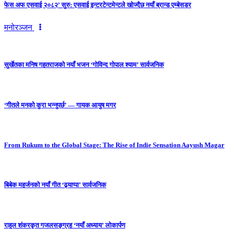
फेस अफ एसवाई २०८२’ सुरु: एसवाई इन्टरटेन्टमेन्टले खोज्दैछ नयाँ ब्रान्ड एम्बेसडर
मनोरञ्जन
सुर्खेतका मनिष गहतराजको नयाँ भजन ‘गोविन्द गोपाल श्याम’ सार्वजनिक
‘गीतले मनको कुरा भन्नुपर्छ’ — गायक आयुष मगर
From Rukum to the Global Stage: The Rise of Indie Sensation Aayush Magar
बिबेक महर्जनको नयाँ गीत ‘ढ्याप्पा’ सार्वजनिक
राहुल शंकरकृत गजलसङ्ग्रह ‘नयाँ अध्याय’ लोकार्पण