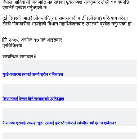
नेपाल आदिवासी जनजाति महासंघका पूर्वअध्यक्ष राजकुमार लेखी १० वर्षपछि
एमालेमै प्रवेश गर्नुभएको छ ।
दुई दिनअघि मात्रै लोकतान्त्रिक समाजवादी पार्टी (लोसपा) परित्याग गरेका
लेखी गोदावारीमा भइरहेको विधान महाधिवेशनबाट एमालमो प्रवेश गर्नुभएको हो ।
२०७८ असोज १७ गते आइतवार
प्रतिक्रिया
सम्बन्धित समाचार
युएई-कतारमा इरानले हान्यो ड्रोन र मिसाइल
किसानलाई पेन्सन दिने सरकारको प्रतिबद्धता
फेस अफ एसवाई २०८२’ सुरु: एसवाई इन्टरटेन्टमेन्टले खोज्दैछ नयाँ ब्रान्ड एम्बेसडर