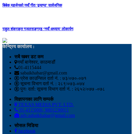
बिबेक महर्जनको नयाँ गीत ‘ढ्याप्पा’ सार्वजनिक
राहुल शंकरकृत गजलसङ्ग्रह ‘नयाँ अध्याय’ लोकार्पण
केन्द्रिय कार्यालय :
सबै खबर डट कम
नयाँ बानेश्वर, काठमाडौं
01-4115444
sabaikhabar@gmail.com
प्रेस काउन्सिल दर्ता नं. : ७३/०७०-०७१
सूचना विभाग दर्ता नं. : २८९/०७३-०७४
पुनः दर्ता: सूचना विभाग दर्ता नं. : २६५२/०७७ -०७८
विज्ञापनका लागि सम्पर्क
TEXAS MEDIA PVT. LTD.
01-4115000, 9801230011
adv.sabaikhabar@gmail.com
सोसल मिडिया
facebook