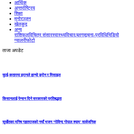
आर्थिक
अन्तर्राष्ट्रिय
शिक्षा
मनोरञ्जन
खेलकुद
अन्य
राशिफल
विचित्र संसार
स्वास्थ्य
विचार/ब्लग
सूचना-प्रविधि
भिडियो
ग्यालरी
फोटो
ताजा अपडेट
युएई-कतारमा इरानले हान्यो ड्रोन र मिसाइल
किसानलाई पेन्सन दिने सरकारको प्रतिबद्धता
सुर्खेतका मनिष गहतराजको नयाँ भजन ‘गोविन्द गोपाल श्याम’ सार्वजनिक