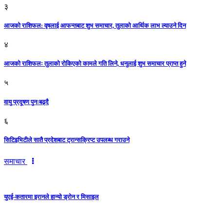
३
आजकाे राशिफल: वृषलाई आफन्तबाट शुभ समाचार, तुलाकाे आर्थिक लाभ ल्याउने दिन
४
आजको राशिफलः तुलाकाे रोकिएको कामले गति लिने, धनुलाई शुभ समाचार प्राप्त हुने
५
वायु प्रदूषण पुनःबढ्दै
६
सिटिइभिटीले सातै प्रदेशबाट ट्रान्सक्रिप्ट उपलब्ध गराउने
समाचार
युएई-कतारमा इरानले हान्यो ड्रोन र मिसाइल