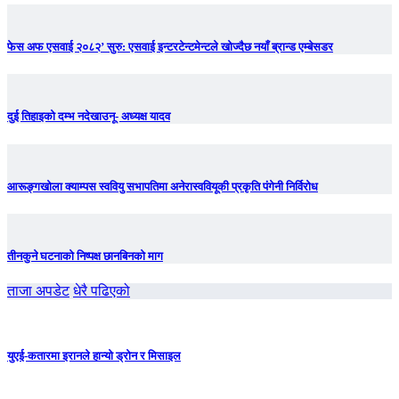
फेस अफ एसवाई २०८२’ सुरु: एसवाई इन्टरटेन्टमेन्टले खोज्दैछ नयाँ ब्रान्ड एम्बेसडर
दुई तिहाइको दम्भ नदेखाउनू- अध्यक्ष यादव
आरूङ्गखोला क्याम्पस स्ववियु सभापतिमा अनेरास्ववियूकी प्रकृति पंगेनी निर्विरोध
तीनकुने घटनाकाे निष्पक्ष छानबिनकाे माग
ताजा अपडेट
धेरै पढिएको
युएई-कतारमा इरानले हान्यो ड्रोन र मिसाइल