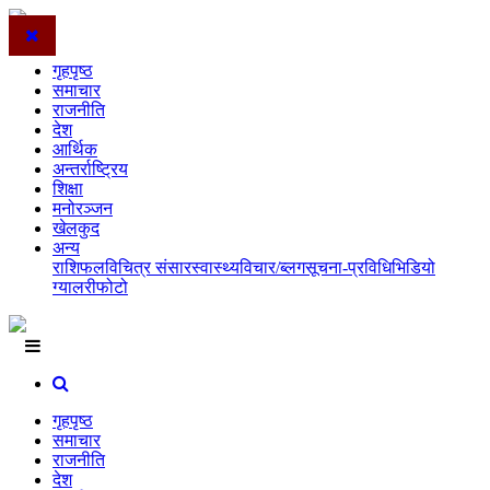
गृहपृष्ठ
समाचार
राजनीति
देश
आर्थिक
अन्तर्राष्ट्रिय
शिक्षा
मनोरञ्जन
खेलकुद
अन्य
राशिफल
विचित्र संसार
स्वास्थ्य
विचार/ब्लग
सूचना-प्रविधि
भिडियो
ग्यालरी
फोटो
गृहपृष्ठ
समाचार
राजनीति
देश