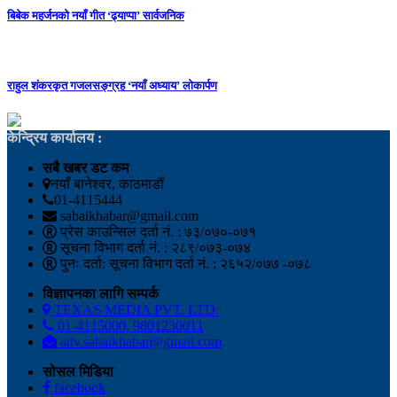
बिबेक महर्जनको नयाँ गीत ‘ढ्याप्पा’ सार्वजनिक
राहुल शंकरकृत गजलसङ्ग्रह ‘नयाँ अध्याय’ लोकार्पण
केन्द्रिय कार्यालय :
सबै खबर डट कम
नयाँ बानेश्वर, काठमाडौं
01-4115444
sabaikhabar@gmail.com
प्रेस काउन्सिल दर्ता नं. : ७३/०७०-०७१
सूचना विभाग दर्ता नं. : २८९/०७३-०७४
पुनः दर्ता: सूचना विभाग दर्ता नं. : २६५२/०७७ -०७८
विज्ञापनका लागि सम्पर्क
TEXAS MEDIA PVT. LTD.
01-4115000, 9801230011
adv.sabaikhabar@gmail.com
सोसल मिडिया
facebook