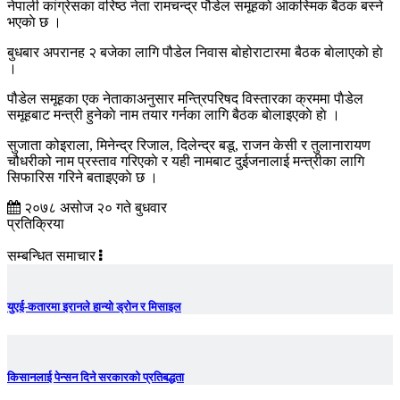
नेपाली कांग्रेसका वरिष्ठ नेता रामचन्द्र पौडेल समूहकाे आकस्मिक बैठक बस्ने
भएकाे छ ।
बुधबार अपरानह २ बजेका लागि पौडेल निवास बोहोराटारमा बैठक बाेलाएकाे हाे
।
पौडेल समूहका एक नेताकाअनुसार मन्त्रिपरिषद विस्तारका क्रममा पाैडेल
समूहबाट मन्त्री हुनेकाे नाम तयार गर्नका लागि बैठक बाेलाइएकाे हाे ।
सुजाता कोइराला, मिनेन्द्र रिजाल, दिलेन्द्र बडू, राजन केसी र तुलानारायण
चौधरीको नाम प्रस्ताव गरिएकाे र यही नामबाट दुईजनालाई मन्त्रीका लागि
सिफारिस गरिने बताइएकाे छ ।
२०७८ असोज २० गते बुधवार
प्रतिक्रिया
सम्बन्धित समाचार
युएई-कतारमा इरानले हान्यो ड्रोन र मिसाइल
किसानलाई पेन्सन दिने सरकारको प्रतिबद्धता