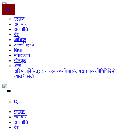
गृहपृष्ठ
समाचार
राजनीति
देश
आर्थिक
अन्तर्राष्ट्रिय
शिक्षा
मनोरञ्जन
खेलकुद
अन्य
राशिफल
विचित्र संसार
स्वास्थ्य
विचार/ब्लग
सूचना-प्रविधि
भिडियो
ग्यालरी
फोटो
गृहपृष्ठ
समाचार
राजनीति
देश