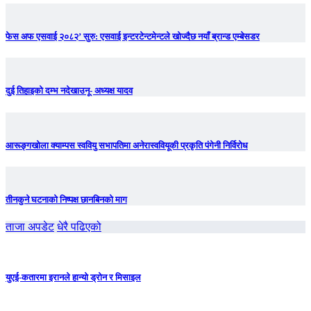
फेस अफ एसवाई २०८२’ सुरु: एसवाई इन्टरटेन्टमेन्टले खोज्दैछ नयाँ ब्रान्ड एम्बेसडर
दुई तिहाइको दम्भ नदेखाउनू- अध्यक्ष यादव
आरूङ्गखोला क्याम्पस स्ववियु सभापतिमा अनेरास्ववियूकी प्रकृति पंगेनी निर्विरोध
तीनकुने घटनाकाे निष्पक्ष छानबिनकाे माग
ताजा अपडेट
धेरै पढिएको
युएई-कतारमा इरानले हान्यो ड्रोन र मिसाइल