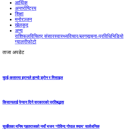
आर्थिक
अन्तर्राष्ट्रिय
शिक्षा
मनोरञ्जन
खेलकुद
अन्य
राशिफल
विचित्र संसार
स्वास्थ्य
विचार/ब्लग
सूचना-प्रविधि
भिडियो
ग्यालरी
फोटो
ताजा अपडेट
युएई-कतारमा इरानले हान्यो ड्रोन र मिसाइल
किसानलाई पेन्सन दिने सरकारको प्रतिबद्धता
सुर्खेतका मनिष गहतराजको नयाँ भजन ‘गोविन्द गोपाल श्याम’ सार्वजनिक