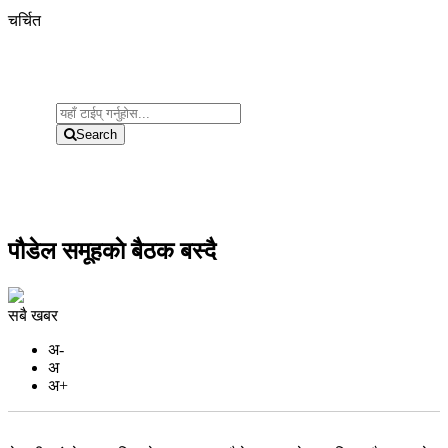
चर्चित
Search
पौडेल समूहकाे बैठक बस्दै
सबै खबर
अ-
अ
अ+