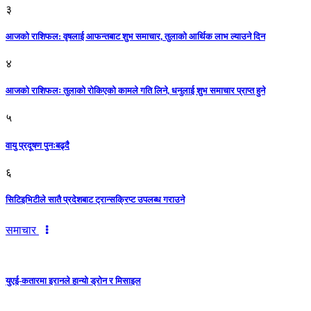
३
आजकाे राशिफल: वृषलाई आफन्तबाट शुभ समाचार, तुलाकाे आर्थिक लाभ ल्याउने दिन
४
आजको राशिफलः तुलाकाे रोकिएको कामले गति लिने, धनुलाई शुभ समाचार प्राप्त हुने
५
वायु प्रदूषण पुनःबढ्दै
६
सिटिइभिटीले सातै प्रदेशबाट ट्रान्सक्रिप्ट उपलब्ध गराउने
समाचार
युएई-कतारमा इरानले हान्यो ड्रोन र मिसाइल