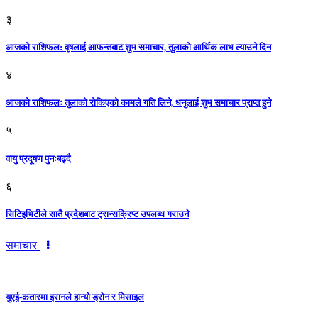
३
आजकाे राशिफल: वृषलाई आफन्तबाट शुभ समाचार, तुलाकाे आर्थिक लाभ ल्याउने दिन
४
आजको राशिफलः तुलाकाे रोकिएको कामले गति लिने, धनुलाई शुभ समाचार प्राप्त हुने
५
वायु प्रदूषण पुनःबढ्दै
६
सिटिइभिटीले सातै प्रदेशबाट ट्रान्सक्रिप्ट उपलब्ध गराउने
समाचार
युएई-कतारमा इरानले हान्यो ड्रोन र मिसाइल