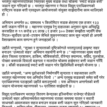
भरतपुर महानगरपालिका भित्रका मुख्य सडक तथा चोकमा ‘स्मार्ट सडक बत्ती’
जडान सुरु गरिएको छ । भरतपुर महानगर र नेपाल विद्युत् प्राधिकरणको
राष्ट्रिय सडक बत्ती प्रवद्र्धन आयोजनाको संयुक्त साझेदारीमा काम थालिएको
हो ।
अभियान अन्तर्गत ७८ दशमलब १ किलोमिटर सडक क्षेत्रमा एक हजार ९३३
बत्ती जडान गरिने छ । महानगर प्रमुख रेनु दाहालका अनुसार मूल्य अभिवृद्धि
करसहित रु ११ करोड ४९ लाख ८९ हजार ३०० ठेक्का सम्झौता भएसँगै सेफ
स्टिल÷सूर्योदय ऊर्जा÷टपशन जेभिले शुक्रनगरबाट काम सुरु भएको हो अगामी
वैशाखसम्म काम सम्पन्न हुने जनाइएको छ ।
उहाँले भन्नुभयो, “सुरक्षा र सुन्दरताको दृष्टिकोणले भरतपुरलाई उत्कृष्ट सहर
बनाउन ‘उज्यालो सहर’ अभियान सहयोगी बन्ने छ ।” महानगरका मुख्य सहरी
क्षेत्र जिल्ला प्रशासन, हाकिम, चौबिसकोठी, वीरेन्द्र क्याम्पस, सहिद, पुलचोक,
पोखरा बसपार्क दियालो बङ्गला र मालपोत चोकमा हाईमास्ट बत्ती जडान गरिँदै
छ । बाँकी सडकलाई स्मार्ट बत्ती जडान गरेर झिलिमिली बनाइने योजना छ ।
उहाँले भन्नुभयो, “अन्य पूर्वाधारको निर्माणसँगै सुन्दरता र सहजताका लागि
भरतपुर महानगरमा यस अनिर्वाय थियो ।” अन्य प्रमुख सडकको समेत सर्वे गरेर
प्राधिकरणमा पठाइएको उहाँले बताउनुभयो । यस अभियान अन्तर्गतको बत्ती
जडान योजनामा महानगरको १० प्रतिशत साझेदारी छ ।
विद्युत् प्राधिकरण भरतपुर वितरण केन्द्रका इञ्जिनीयर राजेन्द्र पौडेलले
उज्यालो सहर अभियानमार्फत महानगरमा रातका समयमा यात्रु र सवारी
साधनको आवतजावत सहज बनाउन सडक बत्ती जडान सुरु गरिएको जानकारी