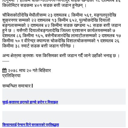
दिनुभयो । हाकिम चोक–गीतानगर–जगतपुर सडक खण्डको १८ दशमलब ४६
किलोमिटर सडकमा ४०१ सडक बत्ती जडान हुनेछन् ।
चौबिसकोठीदेखि मेघौलीसम्म २३ दशमलब ८ किमीमा ५६९, मङ्गलपुरदेखि
शुक्रनगर सम्मको २२ दशमलब १३ किमीम ६५२, पुल्चोकदेखि दियालो
बङ्गलासम्मको २ दशमलब ४२ किमीमा सडक खण्डमा ५८ सडक बत्ती जडान
हुने छ । यसैगरी दियालोबङ्गलादेखि जिल्ला प्रशासन कार्यलयसम्मको ७
दशमलब ८६ किमीमा १६५, बसेनीबजारदेखि लामाटोलसम्मको २ दशमलब १७
किमीमा ५० र वीरेन्द्र क्याम्पस चोकदेखि विशालचोकसम्मको १ दशमलब २६
किमीमा ३८ स्मार्ट सडक बत्ती जडान गरिनेछ ।
अन्य क्षेत्रमा क्रमशः यस किसिमका बत्ती जडान गर्दै जाने उहाँको भनाइ छ ।
–––
२०७८ माघ २० गते बिहिवार
प्रतिक्रिया
सम्बन्धित समाचार
युएई-कतारमा इरानले हान्यो ड्रोन र मिसाइल
किसानलाई पेन्सन दिने सरकारको प्रतिबद्धता