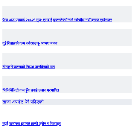
फेस अफ एसवाई २०८२’ सुरु: एसवाई इन्टरटेन्टमेन्टले खोज्दैछ नयाँ ब्रान्ड एम्बेसडर
दुई तिहाइको दम्भ नदेखाउनू- अध्यक्ष यादव
तीनकुने घटनाकाे निष्पक्ष छानबिनकाे माग
भिजिबिलिटी कम हुँदा हवाई उडान प्रभावित
ताजा अपडेट
धेरै पढिएको
युएई-कतारमा इरानले हान्यो ड्रोन र मिसाइल