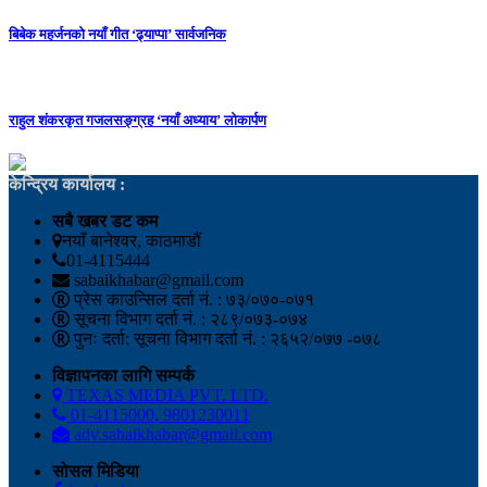
बिबेक महर्जनको नयाँ गीत ‘ढ्याप्पा’ सार्वजनिक
राहुल शंकरकृत गजलसङ्ग्रह ‘नयाँ अध्याय’ लोकार्पण
केन्द्रिय कार्यालय :
सबै खबर डट कम
नयाँ बानेश्वर, काठमाडौं
01-4115444
sabaikhabar@gmail.com
प्रेस काउन्सिल दर्ता नं. : ७३/०७०-०७१
सूचना विभाग दर्ता नं. : २८९/०७३-०७४
पुनः दर्ता: सूचना विभाग दर्ता नं. : २६५२/०७७ -०७८
विज्ञापनका लागि सम्पर्क
TEXAS MEDIA PVT. LTD.
01-4115000, 9801230011
adv.sabaikhabar@gmail.com
सोसल मिडिया