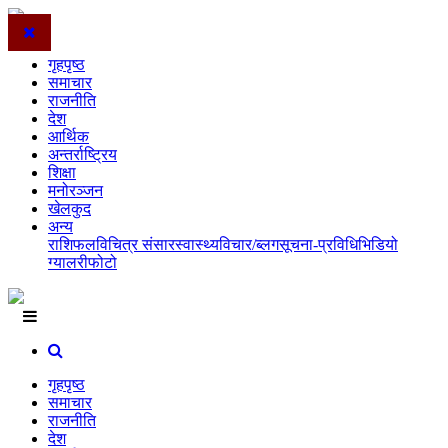
गृहपृष्ठ
समाचार
राजनीति
देश
आर्थिक
अन्तर्राष्ट्रिय
शिक्षा
मनोरञ्जन
खेलकुद
अन्य
राशिफल
विचित्र संसार
स्वास्थ्य
विचार/ब्लग
सूचना-प्रविधि
भिडियो
ग्यालरी
फोटो
गृहपृष्ठ
समाचार
राजनीति
देश