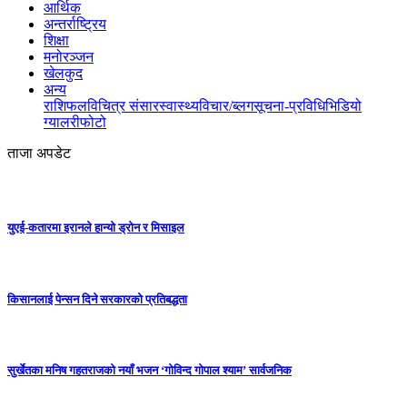
आर्थिक
अन्तर्राष्ट्रिय
शिक्षा
मनोरञ्जन
खेलकुद
अन्य
राशिफल
विचित्र संसार
स्वास्थ्य
विचार/ब्लग
सूचना-प्रविधि
भिडियो
ग्यालरी
फोटो
ताजा अपडेट
युएई-कतारमा इरानले हान्यो ड्रोन र मिसाइल
किसानलाई पेन्सन दिने सरकारको प्रतिबद्धता
सुर्खेतका मनिष गहतराजको नयाँ भजन ‘गोविन्द गोपाल श्याम’ सार्वजनिक