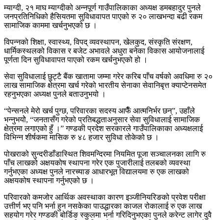
म्याग्दी, २१ माघ म्याग्दीको अन्नपूर्ण गाउँपालिकाका अध्यक्ष डमबहादुर पुनले
जनप्रतिनिधिको हैसियतमा सुविधावापत पाएको रु २० लाखभन्दा बढी रकम
सामाजिक काममा खर्चनुभएको छ ।
विपन्नको शिक्षा, स्वास्थ्य, विपद् व्यवस्थापन, खेलकुद, संस्कृति संरक्षण,
धार्मिकस्थलको विकास र बजेट अभावले अधुरा बनेका विकास आयोजनालाई
पूर्णता दिन सुविधावापत पाएको रकम खर्चनुभएको हो ।
सेवा सुविधालाई छुट्टै बैंक खातामा जम्मा गरेर करिब पाँच वर्षको अवधिमा रु २०
लाख सामाजिक क्षेत्रमा खर्च गरेको भारतीय सेनाका सेवानिबृत्त क्याप्टेनसमेत
रहनुभएका अध्यक्ष पुनले बताउनुभयो ।
“पेन्सनले मेरो खर्च पुग्छ, परिवारका सदस्य आफैँ आत्मनिर्भर छन्”, उहाँले
भन्नुभयोे, “जनतासँग गरेको प्रतिबद्धताअनुसार सेवा सुविधालाई सामाजिक
क्षेत्रमा लगाएको हुँ ।” गण्डकी प्रदेश सरकारले गाउँपालिकाका अध्यक्षलाई
विभिन्न शीर्षकमा मासिक रु ४८ हजार सुविधा तोकेको छ ।
पोखराको सुन्दरीडाँडास्थित शिवमन्दिरमा नियमित पूजा सञ्चालनका लागि रु
पाँच लाखको अक्षयकोष स्थापना गरेर एक पुजारीलाई तलबको व्यवस्था
गर्नुभएका अध्यक्ष पुनले नारच्याङ आधारभूत विद्यालयमा रु एक लाखको
अक्षयकोष स्थापना गर्नुभएको छ ।
परिवारको कमजोर आर्थिक अवस्थाका कारण इञ्जीनियरिङको प्रवेश परीक्षा
उत्तीर्ण भए पनि भर्ना हुन नसकेका पाउद्धारका काजल रोकालाई रु एक लाख
सहयोग गरेर गण्डकी बोर्डिङ स्कुलमा भर्ना गरिदिनुभएका पुनले करेन्ट लागेर दुवै