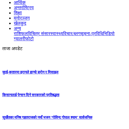
आर्थिक
अन्तर्राष्ट्रिय
शिक्षा
मनोरञ्जन
खेलकुद
अन्य
राशिफल
विचित्र संसार
स्वास्थ्य
विचार/ब्लग
सूचना-प्रविधि
भिडियो
ग्यालरी
फोटो
ताजा अपडेट
युएई-कतारमा इरानले हान्यो ड्रोन र मिसाइल
किसानलाई पेन्सन दिने सरकारको प्रतिबद्धता
सुर्खेतका मनिष गहतराजको नयाँ भजन ‘गोविन्द गोपाल श्याम’ सार्वजनिक