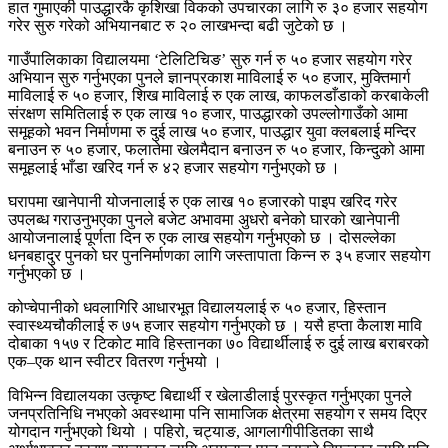
हात गुमाएकी पाउद्धारकै कृशिखा विकको उपचारका लागि रु ३० हजार सहयोग
गरेर सुरु गरेको अभियानबाट रु २० लाखभन्दा बढी जुटेको छ ।
गाउँपालिकाका विद्यालयमा ‘टेलिटिचिङ’ सुरु गर्न रु ५० हजार सहयोग गरेर
अभियान सुरु गर्नुभएका पुनले ज्ञानप्रकाश माविलाई रु ५० हजार, मुक्तिमार्ग
माविलाई रु ५० हजार, शिख माविलाई रु एक लाख, काफलडाँडाको करबाकेली
संरक्षण समितिलाई रु एक लाख १० हजार, पाउद्धारको उपल्लोगाउँको आमा
समूहको भवन निर्माणमा रु दुई लाख ५० हजार, पाउद्धार युवा क्लबलाई मन्दिर
बनाउन रु ५० हजार, फलातेमा खेलमैदान बनाउन रु ५० हजार, किन्दुको आमा
समूहलाई भाँडा खरिद गर्न रु ४२ हजार सहयोग गर्नुभएको छ ।
घरापमा खानेपानी योजनालाई रु एक लाख १० हजारको पाइप खरिद गरेर
उपलब्ध गराउनुभएका पुनले बजेट अभावमा अुधरो बनेको घारको खानेपानी
आयोजनालाई पूर्णता दिन रु एक लाख सहयोग गर्नुभएको छ । दोसल्लेका
धनबहादुर पुनको घर पुननिर्माणका लागि जस्तापाता किन्न रु ३५ हजार सहयोग
गर्नुभएको छ ।
कोप्चेपानीको धवलागिरि आधारभूत विद्यालयलाई रु ५० हजार, हिस्तान
स्वास्थ्यचौकीलाई रु ७५ हजार सहयोग गर्नुभएको छ । यसै हप्ता कैलाश मावि
दोबाका १५७ र टिकोट मावि हिस्तानका ७० विद्यार्थीलाई रु दुई लाख बराबरको
एक–एक थान स्वीटर वितरण गर्नुभयो ।
विभिन्न विद्यालयका उत्कृष्ट बिद्यार्थी र खेलाडीलाई पुरस्कृत गर्नुभएका पुनले
जनप्रतिनिधि नभएको अवस्थामा पनि सामाजिक क्षेत्रमा सहयोग र समय दिएर
योगदान गर्नुभएको थियो । पहिरो, चट्याङ, आगलागीपीडितका साथै