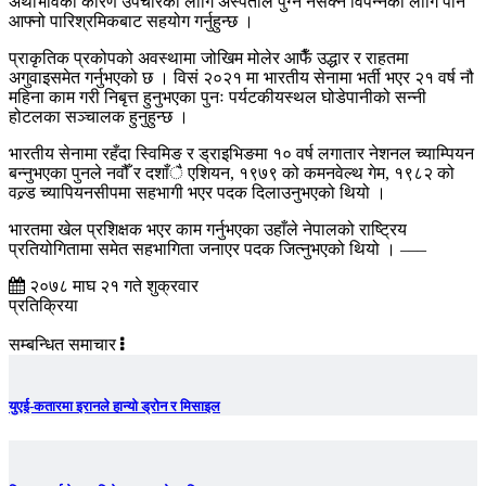
अर्थाभावका कारण उपचारका लागि अस्पताल पुग्न नसक्ने विपन्नका लागि पनि
आफ्नो पारिश्रमिकबाट सहयोग गर्नुहुन्छ ।
प्राकृतिक प्रकोपको अवस्थामा जोखिम मोलेर आफैँ उद्धार र राहतमा
अगुवाइसमेत गर्नुभएको छ । विसं २०२१ मा भारतीय सेनामा भर्ती भएर २१ वर्ष नौ
महिना काम गरी निबृत्त हुनुभएका पुनः पर्यटकीयस्थल घोडेपानीको सन्नी
होटलका सञ्चालक हुनुहुन्छ ।
भारतीय सेनामा रहँदा स्विमिङ र ड्राइभिङमा १० वर्ष लगातार नेशनल च्याम्पियन
बन्नुभएका पुनले नवौँ र दशाँै एशियन, १९७९ को कमनवेल्थ गेम, १९८२ को
वल्र्ड च्यापियनसीपमा सहभागी भएर पदक दिलाउनुभएको थियो ।
भारतमा खेल प्रशिक्षक भएर काम गर्नुभएका उहाँले नेपालको राष्ट्रिय
प्रतियोगितामा समेत सहभागिता जनाएर पदक जित्नुभएको थियो । –––
२०७८ माघ २१ गते शुक्रवार
प्रतिक्रिया
सम्बन्धित समाचार
युएई-कतारमा इरानले हान्यो ड्रोन र मिसाइल