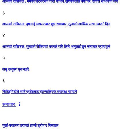
आजको राशिफल : मेषको पार्टनरसँग गाँठो बाँधिने, वृश्चिकलाई नयाँ घर, सवारी साधनकाे याेग
३
आजकाे राशिफल: वृषलाई आफन्तबाट शुभ समाचार, तुलाकाे आर्थिक लाभ ल्याउने दिन
४
आजको राशिफलः तुलाकाे रोकिएको कामले गति लिने, धनुलाई शुभ समाचार प्राप्त हुने
५
वायु प्रदूषण पुनःबढ्दै
६
सिटिइभिटीले सातै प्रदेशबाट ट्रान्सक्रिप्ट उपलब्ध गराउने
समाचार
युएई-कतारमा इरानले हान्यो ड्रोन र मिसाइल