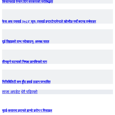
किसानलाई पेन्सन दिने सरकारको प्रतिबद्धता
फेस अफ एसवाई २०८२’ सुरु: एसवाई इन्टरटेन्टमेन्टले खोज्दैछ नयाँ ब्रान्ड एम्बेसडर
दुई तिहाइको दम्भ नदेखाउनू- अध्यक्ष यादव
तीनकुने घटनाकाे निष्पक्ष छानबिनकाे माग
भिजिबिलिटी कम हुँदा हवाई उडान प्रभावित
ताजा अपडेट
धेरै पढिएको
युएई-कतारमा इरानले हान्यो ड्रोन र मिसाइल