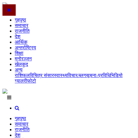
गृहपृष्ठ
समाचार
राजनीति
देश
आर्थिक
अन्तर्राष्ट्रिय
शिक्षा
मनोरञ्जन
खेलकुद
अन्य
राशिफल
विचित्र संसार
स्वास्थ्य
विचार/ब्लग
सूचना-प्रविधि
भिडियो
ग्यालरी
फोटो
गृहपृष्ठ
समाचार
राजनीति
देश