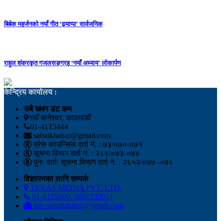
बिबेक महर्जनको नयाँ गीत ‘ढ्याप्पा’ सार्वजनिक
राहुल शंकरकृत गजलसङ्ग्रह ‘नयाँ अध्याय’ लोकार्पण
केन्द्रिय कार्यालय :
सबै खबर डट कम
नयाँ बानेश्वर, काठमाडौं
01-4115444
sabaikhabar@gmail.com
प्रेस काउन्सिल दर्ता नं. : ७३/०७०-०७१
सूचना विभाग दर्ता नं. : २८९/०७३-०७४
पुनः दर्ता: सूचना विभाग दर्ता नं. : २६५२/०७७ -०७८
विज्ञापनका लागि सम्पर्क
TEXAS MEDIA PVT. LTD.
01-4115000, 9801230011
adv.sabaikhabar@gmail.com