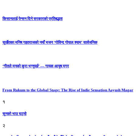
किसानलाई पेन्सन दिने सरकारको प्रतिबद्धता
सुर्खेतका मनिष गहतराजको नयाँ भजन ‘गोविन्द गोपाल श्याम’ सार्वजनिक
‘गीतले मनको कुरा भन्नुपर्छ’ — गायक आयुष मगर
From Rukum to the Global Stage: The Rise of Indie Sensation Aayush Magar
१
सुनको भाउ घट्याे
२