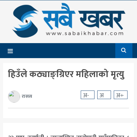
गृहपृष्ठ
समाचार
राजनीति
देश
हिउँले कठ्याङ्ग्रिएर महिलाको मृत्यु
आर्थिक
अन्तर्राष्ट्रिय
अ-
अ
अ+
रासस
शिक्षा
मनोरञ्जन
खेलकुद