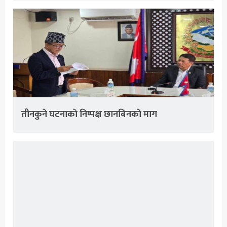
तीनकुने घटनाकाे निष्पक्ष छानबिनकाे माग