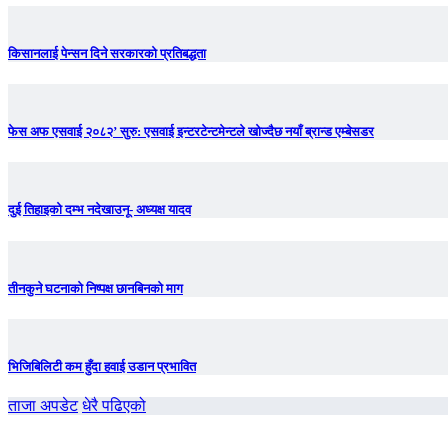
किसानलाई पेन्सन दिने सरकारको प्रतिबद्धता
फेस अफ एसवाई २०८२’ सुरु: एसवाई इन्टरटेन्टमेन्टले खोज्दैछ नयाँ ब्रान्ड एम्बेसडर
दुई तिहाइको दम्भ नदेखाउनू- अध्यक्ष यादव
तीनकुने घटनाकाे निष्पक्ष छानबिनकाे माग
भिजिबिलिटी कम हुँदा हवाई उडान प्रभावित
ताजा अपडेट
धेरै पढिएको