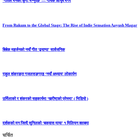
‘गीतले मनको कुरा भन्नुपर्छ’ — गायक आयुष मगर
From Rukum to the Global Stage: The Rise of Indie Sensation Aayush Magar
बिबेक महर्जनको नयाँ गीत ‘ढ्याप्पा’ सार्वजनिक
राहुल शंकरकृत गजलसङ्ग्रह ‘नयाँ अध्याय’ लोकार्पण
उर्मिलाको र शंकरको सहकार्यमा ‘ख्रीष्टको प्रेममा’ ( भिडियो )
दर्शकको मन जित्दै सुनिलको ‘बकवास माया’ १ मिलियन क्लबमा
चर्चित