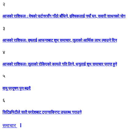
२
आजको राशिफल : मेषको पार्टनरसँग गाँठो बाँधिने, वृश्चिकलाई नयाँ घर, सवारी साधनकाे याेग
३
आजकाे राशिफल: वृषलाई आफन्तबाट शुभ समाचार, तुलाकाे आर्थिक लाभ ल्याउने दिन
४
आजको राशिफलः तुलाकाे रोकिएको कामले गति लिने, धनुलाई शुभ समाचार प्राप्त हुने
५
वायु प्रदूषण पुनःबढ्दै
६
सिटिइभिटीले सातै प्रदेशबाट ट्रान्सक्रिप्ट उपलब्ध गराउने
समाचार