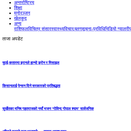
अन्तर्राष्ट्रिय
शिक्षा
मनोरञ्जन
खेलकुद
अन्य
राशिफल
विचित्र संसार
स्वास्थ्य
विचार/ब्लग
सूचना-प्रविधि
भिडियो ग्यालरी
ताजा अपडेट
युएई-कतारमा इरानले हान्यो ड्रोन र मिसाइल
किसानलाई पेन्सन दिने सरकारको प्रतिबद्धता
सुर्खेतका मनिष गहतराजको नयाँ भजन ‘गोविन्द गोपाल श्याम’ सार्वजनिक