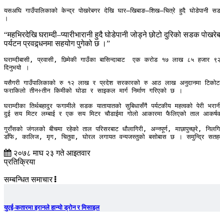
यसअघि गाउँपालिकाको केन्द्र पोखरेबगर देखि घार–खिबाङ–शिख–चित्रे हुदै घोडेपानी 
। 
“महभिरदेखि घराम्दी–प्यारीभारानी हुदै घोडेपानी जोड्ने छोटो दुरिको सडक पोख
पर्यटन प्रवद्र्धनमा सहयोग पुगेको छ ।”
घराम्दीबासी, प्रवासी, छिमेकी गाउँका बासिन्दाबाट  एक करोड १७ लाख ८५ हजार ९२० र
दिनुभयो । 

यसैगरी गाउँपालिकाको रु १२ लाख र प्रदेश सरकारको रु आठ लाख अनुदानमा टिकोटबाट 
फराकिलो तीन÷तीन किमीको घोडा र साइकल मार्ग निर्माण गरिएको छ ।

घराम्दीका तिर्थबहादुर फगामीले सडक यातायातको सुबिधासँगै पर्यटकीय महत्वको पेरी भरान
दुई सय मिटर लम्बाई र एक सय मिटर चौडाईमा गोलो आकारमा फैलिएको ताल आकर्
गुराँसको जंगलको बीचमा रहेको ताल परिसरबाट धौलागिरी, अन्नपूर्ण, माछापुच्छ्रे, निलग
डाँफे, कालिज, मृग, चितुवा, घोरल लगायत वन्यजस्तुको बसोबास छ । समुन्द्रि सतहदे
२०७८ माघ २३ गते आइतवार
प्रतिक्रिया
सम्बन्धित समाचार
युएई-कतारमा इरानले हान्यो ड्रोन र मिसाइल