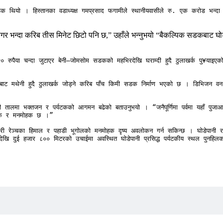
सडक थियो । हिस्तानका वडाध्यक्ष गमप्रसाद फगामीले स्थानीयवासीले रु. एक करोड भन्द
रेबगर भन्दा करिब तीस मिनेट छिटो पनि छ,” उहाँले भन्नुभयो “बैकल्पिक सडकबाट 
ुपैया चन्दा जुटाएर बेनी–जोमसोम सडकको महभिरदेखि घराम्दी हुदै ठुलाखर्क पु¥याइएको 
मथेनी हुदै ठुलाखर्क जोड्ने करिब पाँच किमी सडक निर्माण भएको छ । डिभिजन वन कार
ी तालमा भक्तजन र पर्यटकको आगमन बढेको बताउनुभयो । “जनैपूर्णिमा पर्वमा यहाँ पुजाआजा 
षक र मनमोहक छ ।” 

िरी रेञ्चका हिमाल र पहाडी भूगोलको मनमोहक दृष्य अवलोकन गर्न सकिन्छ । घोडेपानी र प्
खि दुई हजार ८०० मिटरको उचाईमा अवस्थित घोडेपानी प्रसिद्ध पर्यटकीय स्थल पुनहिलको 