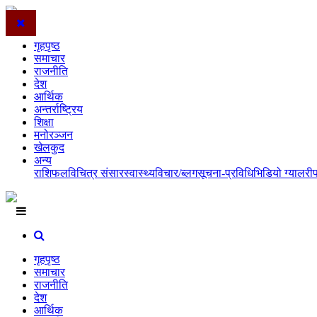
गृहपृष्ठ
समाचार
राजनीति
देश
आर्थिक
अन्तर्राष्ट्रिय
शिक्षा
मनोरञ्जन
खेलकुद
अन्य
राशिफल
विचित्र संसार
स्वास्थ्य
विचार/ब्लग
सूचना-प्रविधि
भिडियो ग्यालरी
गृहपृष्ठ
समाचार
राजनीति
देश
आर्थिक