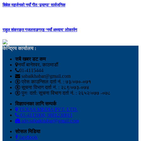
बिबेक महर्जनको नयाँ गीत ‘ढ्याप्पा’ सार्वजनिक
राहुल शंकरकृत गजलसङ्ग्रह ‘नयाँ अध्याय’ लोकार्पण
केन्द्रिय कार्यालय :
सबै खबर डट कम
नयाँ बानेश्वर, काठमाडौं
01-4115444
sabaikhabar@gmail.com
प्रेस काउन्सिल दर्ता नं. : ७३/०७०-०७१
सूचना विभाग दर्ता नं. : २८९/०७३-०७४
पुनः दर्ता: सूचना विभाग दर्ता नं. : २६५२/०७७ -०७८
विज्ञापनका लागि सम्पर्क
TEXAS MEDIA PVT. LTD.
01-4115000, 9801230011
adv.sabaikhabar@gmail.com
सोसल मिडिया
facebook