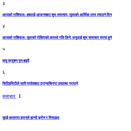
३
आजकाे राशिफल: वृषलाई आफन्तबाट शुभ समाचार, तुलाकाे आर्थिक लाभ ल्याउने दिन
४
आजको राशिफलः तुलाकाे रोकिएको कामले गति लिने, धनुलाई शुभ समाचार प्राप्त हुने
५
वायु प्रदूषण पुनःबढ्दै
६
सिटिइभिटीले सातै प्रदेशबाट ट्रान्सक्रिप्ट उपलब्ध गराउने
समाचार
युएई-कतारमा इरानले हान्यो ड्रोन र मिसाइल