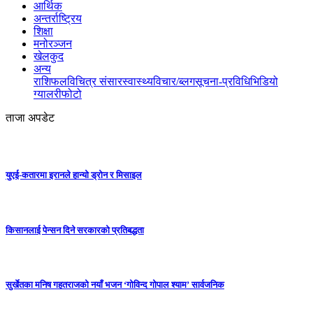
आर्थिक
अन्तर्राष्ट्रिय
शिक्षा
मनोरञ्जन
खेलकुद
अन्य
राशिफल
विचित्र संसार
स्वास्थ्य
विचार/ब्लग
सूचना-प्रविधि
भिडियो
ग्यालरी
फोटो
ताजा अपडेट
युएई-कतारमा इरानले हान्यो ड्रोन र मिसाइल
किसानलाई पेन्सन दिने सरकारको प्रतिबद्धता
सुर्खेतका मनिष गहतराजको नयाँ भजन ‘गोविन्द गोपाल श्याम’ सार्वजनिक