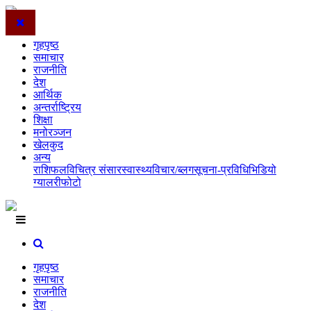
गृहपृष्ठ
समाचार
राजनीति
देश
आर्थिक
अन्तर्राष्ट्रिय
शिक्षा
मनोरञ्जन
खेलकुद
अन्य
राशिफल
विचित्र संसार
स्वास्थ्य
विचार/ब्लग
सूचना-प्रविधि
भिडियो
ग्यालरी
फोटो
गृहपृष्ठ
समाचार
राजनीति
देश