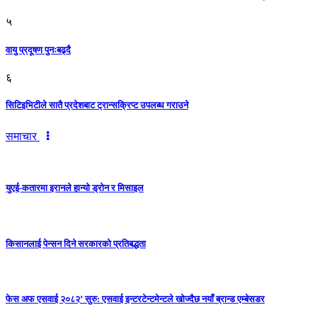
५
वायु प्रदूषण पुनःबढ्दै
६
सिटिइभिटीले सातै प्रदेशबाट ट्रान्सक्रिप्ट उपलब्ध गराउने
समाचार
युएई-कतारमा इरानले हान्यो ड्रोन र मिसाइल
किसानलाई पेन्सन दिने सरकारको प्रतिबद्धता
फेस अफ एसवाई २०८२’ सुरु: एसवाई इन्टरटेन्टमेन्टले खोज्दैछ नयाँ ब्रान्ड एम्बेसडर