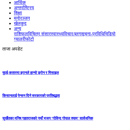
आर्थिक
अन्तर्राष्ट्रिय
शिक्षा
मनोरञ्जन
खेलकुद
अन्य
राशिफल
विचित्र संसार
स्वास्थ्य
विचार/ब्लग
सूचना-प्रविधि
भिडियो
ग्यालरी
फोटो
ताजा अपडेट
युएई-कतारमा इरानले हान्यो ड्रोन र मिसाइल
किसानलाई पेन्सन दिने सरकारको प्रतिबद्धता
सुर्खेतका मनिष गहतराजको नयाँ भजन ‘गोविन्द गोपाल श्याम’ सार्वजनिक