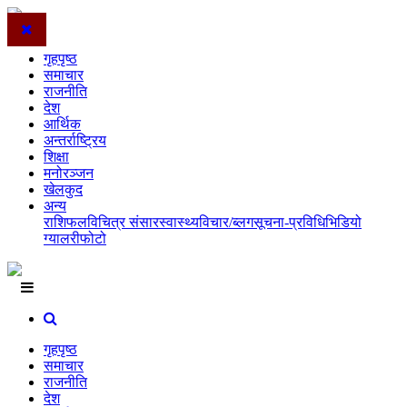
गृहपृष्ठ
समाचार
राजनीति
देश
आर्थिक
अन्तर्राष्ट्रिय
शिक्षा
मनोरञ्जन
खेलकुद
अन्य
राशिफल
विचित्र संसार
स्वास्थ्य
विचार/ब्लग
सूचना-प्रविधि
भिडियो
ग्यालरी
फोटो
गृहपृष्ठ
समाचार
राजनीति
देश