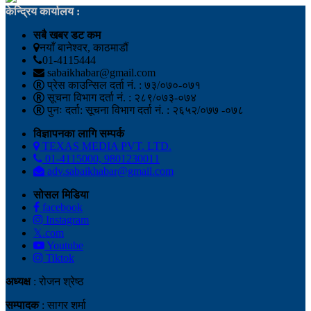
केन्द्रिय कार्यालय :
सबै खबर डट कम
नयाँ बानेश्वर, काठमाडौं
01-4115444
sabaikhabar@gmail.com
प्रेस काउन्सिल दर्ता नं. : ७३/०७०-०७१
सूचना विभाग दर्ता नं. : २८९/०७३-०७४
पुनः दर्ता: सूचना विभाग दर्ता नं. : २६५२/०७७ -०७८
विज्ञापनका लागि सम्पर्क
TEXAS MEDIA PVT. LTD.
01-4115000, 9801230011
adv.sabaikhabar@gmail.com
सोसल मिडिया
facebook
Instagram
𝕏.com
Youtube
Tiktok
अध्यक्ष
: रोजन श्रेष्ठ
सम्पादक
: सागर शर्मा