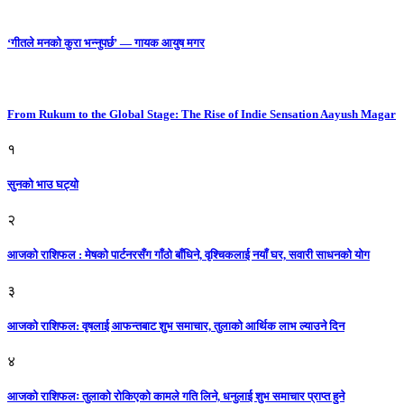
‘गीतले मनको कुरा भन्नुपर्छ’ — गायक आयुष मगर
From Rukum to the Global Stage: The Rise of Indie Sensation Aayush Magar
१
सुनको भाउ घट्याे
२
आजको राशिफल : मेषको पार्टनरसँग गाँठो बाँधिने, वृश्चिकलाई नयाँ घर, सवारी साधनकाे याेग
३
आजकाे राशिफल: वृषलाई आफन्तबाट शुभ समाचार, तुलाकाे आर्थिक लाभ ल्याउने दिन
४
आजको राशिफलः तुलाकाे रोकिएको कामले गति लिने, धनुलाई शुभ समाचार प्राप्त हुने