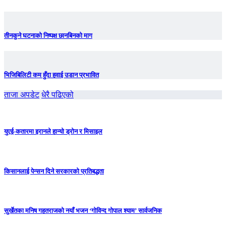
तीनकुने घटनाकाे निष्पक्ष छानबिनकाे माग
भिजिबिलिटी कम हुँदा हवाई उडान प्रभावित
ताजा अपडेट
धेरै पढिएको
युएई-कतारमा इरानले हान्यो ड्रोन र मिसाइल
किसानलाई पेन्सन दिने सरकारको प्रतिबद्धता
सुर्खेतका मनिष गहतराजको नयाँ भजन ‘गोविन्द गोपाल श्याम’ सार्वजनिक