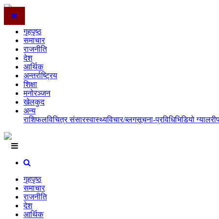
गृहपृष्ठ
समाचार
राजनीति
देश
आर्थिक
अन्तर्राष्ट्रिय
शिक्षा
मनोरञ्जन
खेलकुद
अन्य
राशिफल
विचित्र संसार
स्वास्थ्य
विचार/ब्लग
सूचना-प्रविधि
भिडियो ग्यालरी
गृहपृष्ठ
समाचार
राजनीति
देश
आर्थिक