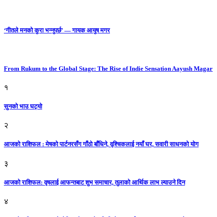
‘गीतले मनको कुरा भन्नुपर्छ’ — गायक आयुष मगर
From Rukum to the Global Stage: The Rise of Indie Sensation Aayush Magar
१
सुनको भाउ घट्याे
२
आजको राशिफल : मेषको पार्टनरसँग गाँठो बाँधिने, वृश्चिकलाई नयाँ घर, सवारी साधनकाे याेग
३
आजकाे राशिफल: वृषलाई आफन्तबाट शुभ समाचार, तुलाकाे आर्थिक लाभ ल्याउने दिन
४