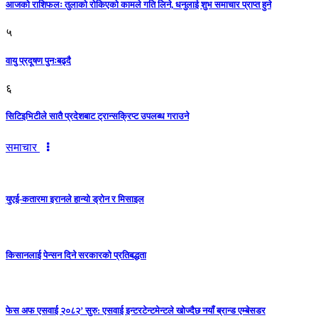
आजको राशिफलः तुलाकाे रोकिएको कामले गति लिने, धनुलाई शुभ समाचार प्राप्त हुने
५
वायु प्रदूषण पुनःबढ्दै
६
सिटिइभिटीले सातै प्रदेशबाट ट्रान्सक्रिप्ट उपलब्ध गराउने
समाचार
युएई-कतारमा इरानले हान्यो ड्रोन र मिसाइल
किसानलाई पेन्सन दिने सरकारको प्रतिबद्धता
फेस अफ एसवाई २०८२’ सुरु: एसवाई इन्टरटेन्टमेन्टले खोज्दैछ नयाँ ब्रान्ड एम्बेसडर