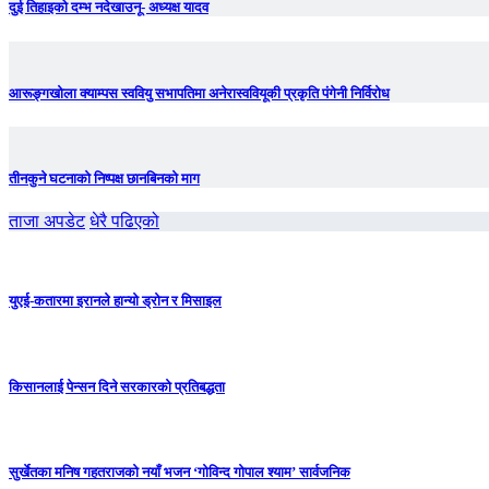
दुई तिहाइको दम्भ नदेखाउनू- अध्यक्ष यादव
आरूङ्गखोला क्याम्पस स्ववियु सभापतिमा अनेरास्ववियूकी प्रकृति पंगेनी निर्विरोध
तीनकुने घटनाकाे निष्पक्ष छानबिनकाे माग
ताजा अपडेट
धेरै पढिएको
युएई-कतारमा इरानले हान्यो ड्रोन र मिसाइल
किसानलाई पेन्सन दिने सरकारको प्रतिबद्धता
सुर्खेतका मनिष गहतराजको नयाँ भजन ‘गोविन्द गोपाल श्याम’ सार्वजनिक