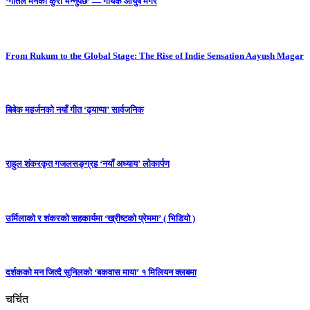
‘गीतले मनको कुरा भन्नुपर्छ’ — गायक आयुष मगर
From Rukum to the Global Stage: The Rise of Indie Sensation Aayush Magar
बिबेक महर्जनको नयाँ गीत ‘ढ्याप्पा’ सार्वजनिक
राहुल शंकरकृत गजलसङ्ग्रह ‘नयाँ अध्याय’ लोकार्पण
उर्मिलाको र शंकरको सहकार्यमा ‘ख्रीष्टको प्रेममा’ ( भिडियो )
दर्शकको मन जित्दै सुनिलको ‘बकवास माया’ १ मिलियन क्लबमा
चर्चित