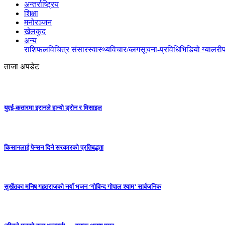
अन्तर्राष्ट्रिय
शिक्षा
मनोरञ्जन
खेलकुद
अन्य
राशिफल
विचित्र संसार
स्वास्थ्य
विचार/ब्लग
सूचना-प्रविधि
भिडियो ग्यालरी
ताजा अपडेट
युएई-कतारमा इरानले हान्यो ड्रोन र मिसाइल
किसानलाई पेन्सन दिने सरकारको प्रतिबद्धता
सुर्खेतका मनिष गहतराजको नयाँ भजन ‘गोविन्द गोपाल श्याम’ सार्वजनिक