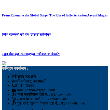
From Rukum to the Global Stage: The Rise of Indie Sensation Aayush Magar
बिबेक महर्जनको नयाँ गीत ‘ढ्याप्पा’ सार्वजनिक
राहुल शंकरकृत गजलसङ्ग्रह ‘नयाँ अध्याय’ लोकार्पण
केन्द्रिय कार्यालय :
सबै खबर डट कम
नयाँ बानेश्वर, काठमाडौं
01-4115444
sabaikhabar@gmail.com
प्रेस काउन्सिल दर्ता नं. : ७३/०७०-०७१
सूचना विभाग दर्ता नं. : २८९/०७३-०७४
पुनः दर्ता: सूचना विभाग दर्ता नं. : २६५२/०७७ -०७८