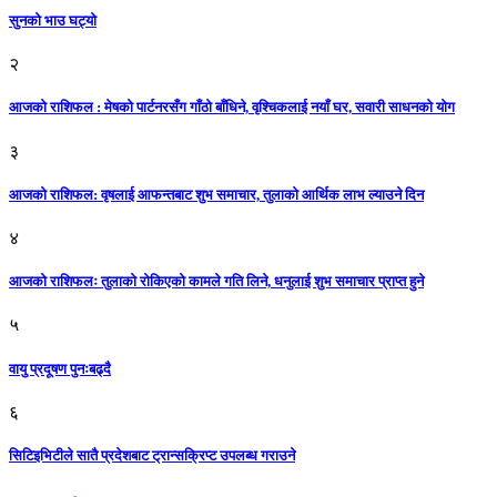
सुनको भाउ घट्याे
२
आजको राशिफल : मेषको पार्टनरसँग गाँठो बाँधिने, वृश्चिकलाई नयाँ घर, सवारी साधनकाे याेग
३
आजकाे राशिफल: वृषलाई आफन्तबाट शुभ समाचार, तुलाकाे आर्थिक लाभ ल्याउने दिन
४
आजको राशिफलः तुलाकाे रोकिएको कामले गति लिने, धनुलाई शुभ समाचार प्राप्त हुने
५
वायु प्रदूषण पुनःबढ्दै
६
सिटिइभिटीले सातै प्रदेशबाट ट्रान्सक्रिप्ट उपलब्ध गराउने