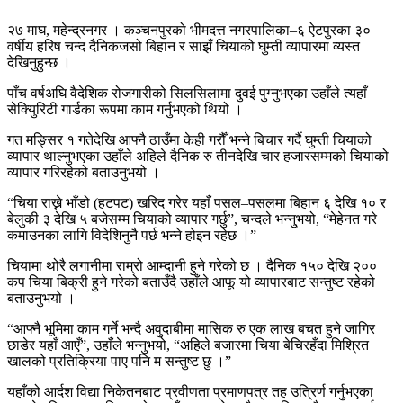
२७ माघ, महेन्द्रनगर । कञ्चनपुरको भीमदत्त नगरपालिका–६ ऐटपुरका ३०
वर्षीय हरिष चन्द दैनिकजसो बिहान र साझँ चियाको घुम्ती व्यापारमा व्यस्त
देखिनुहुन्छ ।
पाँच वर्षअघि वैदेशिक रोजगारीको सिलसिलामा दुवई पुग्नुभएका उहाँले त्यहाँ
सेक्यिुरिटी गार्डका रूपमा काम गर्नुभएको थियो ।
गत मङ्सिर १ गतेदेखि आफ्नै ठाउँमा केही गरौँ भन्ने बिचार गर्दै घुम्ती चियाको
व्यापार थाल्नुभएका उहाँले अहिले दैनिक रु तीनदेखि चार हजारसम्मको चियाको
व्यापार गरिरहेको बताउनुभयो ।
“चिया राख्ने भाँडो (हटपट) खरिद गरेर यहाँ पसल–पसलमा बिहान ६ देखि १० र
बेलुकी ३ देखि ५ बजेसम्म चियाको व्यापार गर्छु”, चन्दले भन्नु्भयो, “मेहेनत गरे
कमाउनका लागि विदेशिनुनै पर्छ भन्ने होइन रहेछ ।”
चियामा थोरै लगानीमा राम्रो आम्दानी हुने गरेको छ । दैनिक १५० देखि २००
कप चिया बिक्री हुने गरेको बताउँदै उहाँले आफू यो व्यापारबाट सन्तुष्ट रहेको
बताउनुभयो ।
“आफ्नै भूमिमा काम गर्ने भन्दै अवुदाबीमा मासिक रु एक लाख बचत हुने जागिर
छाडेर यहाँ आएँ”, उहाँले भन्नुभयो, “अहिले बजारमा चिया बेचिरहँदा मिश्रित
खालको प्रतिक्रिया पाए पनि म सन्तुष्ट छु ।”
यहाँको आर्दश विद्या निकेतनबाट प्रवीणता प्रमाणपत्र तह उत्रिर्ण गर्नुभएका