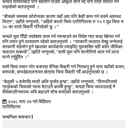
चन्दले परिवारबाट पनि सहयोग पाउँदा आफूले सानै भए पनि राम्रै व्यापार गर्न
पाइरहेको बताउनुभयो ।
“बीचको समयमा कोरोनाका कारण यहाँ आए पनि केही काम गर्न सक्ने अवस्था
थिएन”, उहाँले भन्नुभयो, “अहिले कालो चिया प्रतिगिलास रु १५ र दूध चिया रु
२० का दरले बिक्री गरिरहेको छु ।”
चन्दले युवा पिँढी स्वदेशमा काम गर्न नरुचाउने तर विदेश गएर कडा मेहेनत गर्न
पनि तयार हुने वातावरण रहेको बताउनुभयो । “तरकारी फलाएर बेच्छु् भन्नेलाई
सरकारी सहयोग हुने खालका कार्यक्रम ल्याइदिए युवाशक्ति यही बसेर जीविका
चलाउन सक्थ्यो”, उहाँले भन्नुभयो, “हामी युवा पनि सानोतिनो काम गर्न लाज
मान्ने गर्नुहुँदैन ।”
घरमै चिया तयार गरेर बजारमा दैनिक बिक्री गर्न निस्कनु हुने चन्द यहाँको बजार,
बसपार्क, कभर्डहललगायत क्षेत्रमा चिया बिक्री गर्दै आउनुभएको छ ।
“बेलुकी ५ बजेपछि मात्रै अलि फुर्सद हुन्छ”, उहाँले भन्नुभयो, “दिनभरिजसो
ग्राहकको चियाको प्यास मेटाउने काममै हुन्छु”, चन्दले चिया व्यापारलाई नै
दीर्घकालीनरूपमा अघि बढाउने सोच बनाएको बताउनुभयो ।
२०७८ माघ २७ गते बिहिवार
प्रतिक्रिया
सम्बन्धित समाचार