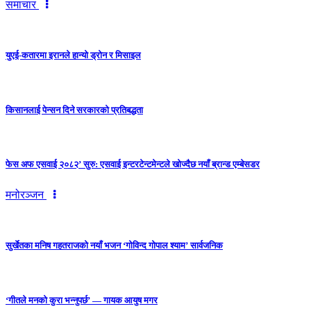
समाचार
युएई-कतारमा इरानले हान्यो ड्रोन र मिसाइल
किसानलाई पेन्सन दिने सरकारको प्रतिबद्धता
फेस अफ एसवाई २०८२’ सुरु: एसवाई इन्टरटेन्टमेन्टले खोज्दैछ नयाँ ब्रान्ड एम्बेसडर
मनोरञ्जन
सुर्खेतका मनिष गहतराजको नयाँ भजन ‘गोविन्द गोपाल श्याम’ सार्वजनिक
‘गीतले मनको कुरा भन्नुपर्छ’ — गायक आयुष मगर