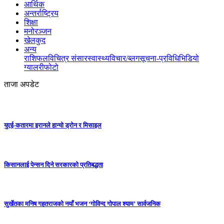
आर्थिक
अन्तर्राष्ट्रिय
शिक्षा
मनोरञ्जन
खेलकुद
अन्य
राशिफल
विचित्र संसार
स्वास्थ्य
विचार/ब्लग
सूचना-प्रविधि
भिडियो
ग्यालरी
फोटो
ताजा अपडेट
युएई-कतारमा इरानले हान्यो ड्रोन र मिसाइल
किसानलाई पेन्सन दिने सरकारको प्रतिबद्धता
सुर्खेतका मनिष गहतराजको नयाँ भजन ‘गोविन्द गोपाल श्याम’ सार्वजनिक