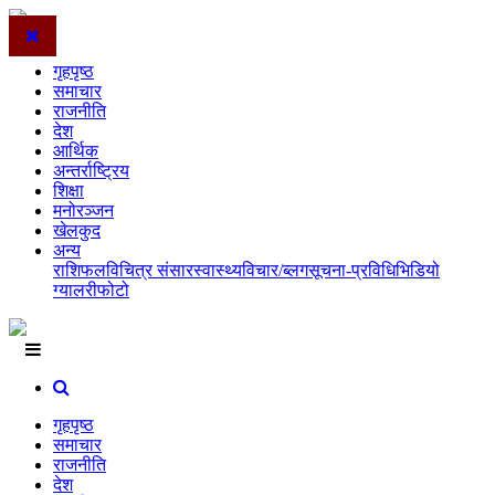
गृहपृष्ठ
समाचार
राजनीति
देश
आर्थिक
अन्तर्राष्ट्रिय
शिक्षा
मनोरञ्जन
खेलकुद
अन्य
राशिफल
विचित्र संसार
स्वास्थ्य
विचार/ब्लग
सूचना-प्रविधि
भिडियो
ग्यालरी
फोटो
गृहपृष्ठ
समाचार
राजनीति
देश