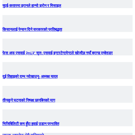
युएई-कतारमा इरानले हान्यो ड्रोन र मिसाइल
किसानलाई पेन्सन दिने सरकारको प्रतिबद्धता
फेस अफ एसवाई २०८२’ सुरु: एसवाई इन्टरटेन्टमेन्टले खोज्दैछ नयाँ ब्रान्ड एम्बेसडर
दुई तिहाइको दम्भ नदेखाउनू- अध्यक्ष यादव
तीनकुने घटनाकाे निष्पक्ष छानबिनकाे माग
भिजिबिलिटी कम हुँदा हवाई उडान प्रभावित