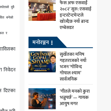
फेस अफ एसवाई
२०८२’ सुरु: एसवाई
इन्टरटेन्टमेन्टले
खोज्दैछ नयाँ ब्रान्ड
एम्बेसडर
मनोरञ्जन
 गाविसका
सुर्खेतका मनिष
गहतराजको नयाँ
भजन ‘गोविन्द
रा निवेदन
गोपाल श्याम’
सार्वजनिक
दन दिएका
‘गीतले मनको कुरा
भन्नुपर्छ’ — गायक
आयुष मगर