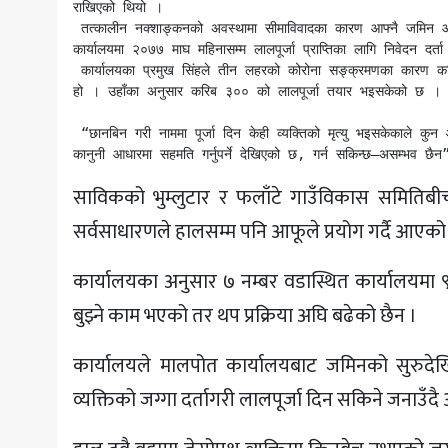
राखिएको थियो ।

 तत्कालीन नक्शाङ्कनको अवस्थामा सीमाविवादका कारण आफ्नै जमिन आफ्नो नाममा नभएपछि करिब एक हजार दुई सय लालपूर्जाविहीनले फिल्डका नापी र मालपोतको दुवै 
कार्यालयमा २०७७ माघ महिनासम्म लालपूर्जा प्राप्तिका लागि निवेदन दर्त
 कार्यालयका प्रमुख सिंहले तीन लहरको कोरोना सङ्क्रमणका कारण करिब डेढ वर्ष भुम्लु गाउँपालिकाको जमिनको छानबिन गरी लालपूर्जा वितरणको काम प्रभावित बनेको 
हो । उहाँका अनुसार करिब ३०० को लालपूर्जा तयार भइसकेको छ ।

 “छानबिन गरी नाममा पूर्जा दिन केही व्यक्तिको मृत्यु भइसकेकाले कुन आधारमा नामसारी गर्ने भन्नेबारे थप समस्या सिर्जना भएकोले त्यसबारे गम्भीर रुपमा छलफल र 
कानुनी आधारमा सहमति गर्नुपर्ने देखिएको छ, गर्न सकिन्छ–असम्भव छैन”
साविकको भुम्लुटार र फलाँटे गाउँविकास समितिब
सर्वसाधारणले हालसम्म पनि आफूले प्रयोग गर्दै आएको जग्
कार्यालयका अनुसार ७ नम्बर वडास्थित कार्यालयमा ९३
बुझ्ने काम भएको तर थप प्रक्रिया अघि बढेको छैन ।
कार्यालयले मालपोत कार्यालयबाट जमिनको सुरुदेखि अ
व्यक्तिको जग्गा दर्तागरी लालपूर्जा दिन सकिने जनाउँ