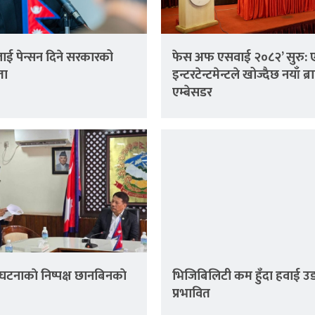
ई पेन्सन दिने सरकारको
फेस अफ एसवाई २०८२’ सुरु: 
ता
इन्टरटेन्टमेन्टले खोज्दैछ नयाँ ब्रा
एम्बेसडर
घटनाकाे निष्पक्ष छानबिनकाे
भिजिबिलिटी कम हुँदा हवाई उ
प्रभावित