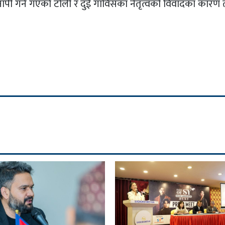
ा नापी गर्न गएको टोली र दुई गाविसका नेतृत्वको विवादका कारण