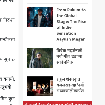
र्यौल गरी
From Rukum to
the Global
मा निराशा
Stage: The Rise
of Indie
Sensation
Aayush Magar
अन्योलता
बिबेक महर्जनको
नयाँ गीत ‘ढ्याप्पा’
ाम सुचारु
सार्वजनिक
त बनायो,
राहुल शंकरकृत
गजलसङ्ग्रह ‘नयाँ
्नुभयो ।
अध्याय’ लोकार्पण
जमिन कुन