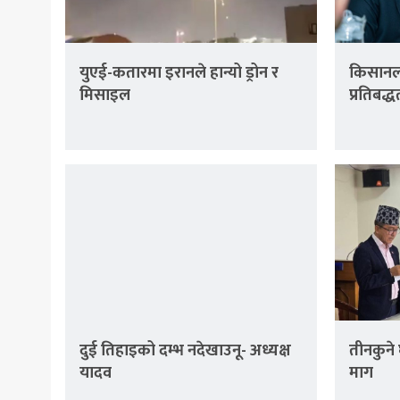
युएई-कतारमा इरानले हान्यो ड्रोन र
किसानला
मिसाइल
प्रतिबद्ध
दुई तिहाइको दम्भ नदेखाउनू- अध्यक्ष
तीनकुने 
यादव
माग