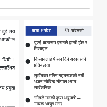
ताजा अपडेट
धेरै पढिएको
ार दुई सय
े भएको छ
युएई-कतारमा इरानले हान्यो ड्रोन र
मिसाइल
किसानलाई पेन्सन दिने सरकारको
 थियो ।
प्रतिबद्धता
्लास्थित
सुर्खेतका मनिष गहतराजको नयाँ
भजन ‘गोविन्द गोपाल श्याम’
लय प्रमुख
सार्वजनिक
‘गीतले मनको कुरा भन्नुपर्छ’ —
गायक आयुष मगर