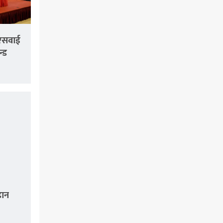
एसवाई
न्ड
डान