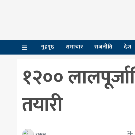
गृहपृष्ठ
समाचार
गृहपृष्ठ
समाचार
राजनीति
देश
राजनीति
देश
१२०० लालपूर्जाव
आर्थिक
अन्तर्राष्ट्रिय
तयारी
शिक्षा
मनोरञ्जन
खेलकुद
अ-
रासस