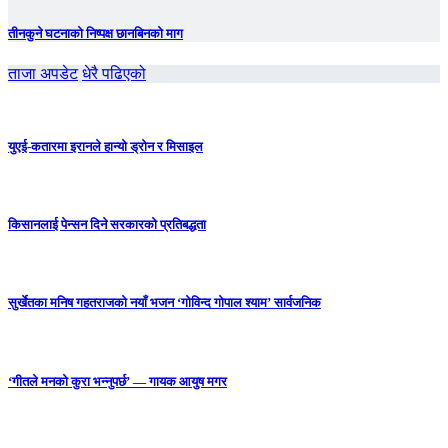
तीनकुने घटनाकाे निष्पक्ष छानबिनकाे माग
ताजा अपडेट
धेरै पढिएको
युएई-कतारमा इरानले हान्यो ड्रोन र मिसाइल
किसानलाई पेन्सन दिने सरकारको प्रतिबद्धता
सुर्खेतका मनिष गहतराजको नयाँ भजन ‘गोविन्द गोपाल श्याम’ सार्वजनिक
‘गीतले मनको कुरा भन्नुपर्छ’ — गायक आयुष मगर