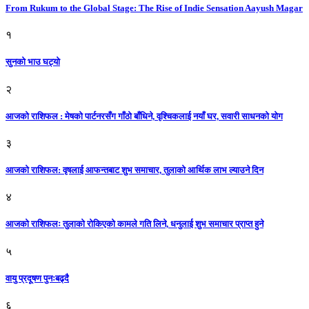
From Rukum to the Global Stage: The Rise of Indie Sensation Aayush Magar
१
सुनको भाउ घट्याे
२
आजको राशिफल : मेषको पार्टनरसँग गाँठो बाँधिने, वृश्चिकलाई नयाँ घर, सवारी साधनकाे याेग
३
आजकाे राशिफल: वृषलाई आफन्तबाट शुभ समाचार, तुलाकाे आर्थिक लाभ ल्याउने दिन
४
आजको राशिफलः तुलाकाे रोकिएको कामले गति लिने, धनुलाई शुभ समाचार प्राप्त हुने
५
वायु प्रदूषण पुनःबढ्दै
६