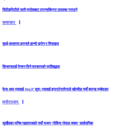
सिटिइभिटीले सातै प्रदेशबाट ट्रान्सक्रिप्ट उपलब्ध गराउने
समाचार
युएई-कतारमा इरानले हान्यो ड्रोन र मिसाइल
किसानलाई पेन्सन दिने सरकारको प्रतिबद्धता
फेस अफ एसवाई २०८२’ सुरु: एसवाई इन्टरटेन्टमेन्टले खोज्दैछ नयाँ ब्रान्ड एम्बेसडर
मनोरञ्जन
सुर्खेतका मनिष गहतराजको नयाँ भजन ‘गोविन्द गोपाल श्याम’ सार्वजनिक