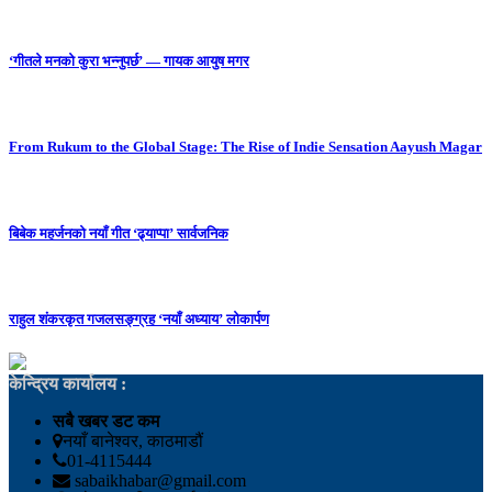
‘गीतले मनको कुरा भन्नुपर्छ’ — गायक आयुष मगर
From Rukum to the Global Stage: The Rise of Indie Sensation Aayush Magar
बिबेक महर्जनको नयाँ गीत ‘ढ्याप्पा’ सार्वजनिक
राहुल शंकरकृत गजलसङ्ग्रह ‘नयाँ अध्याय’ लोकार्पण
केन्द्रिय कार्यालय :
सबै खबर डट कम
नयाँ बानेश्वर, काठमाडौं
01-4115444
sabaikhabar@gmail.com