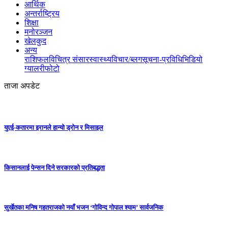
आर्थिक
अन्तर्राष्ट्रिय
शिक्षा
मनोरञ्जन
खेलकुद
अन्य
राशिफल
विचित्र संसार
स्वास्थ्य
विचार/ब्लग
सूचना-प्रविधि
भिडियो
ग्यालरी
फोटो
ताजा अपडेट
युएई-कतारमा इरानले हान्यो ड्रोन र मिसाइल
किसानलाई पेन्सन दिने सरकारको प्रतिबद्धता
सुर्खेतका मनिष गहतराजको नयाँ भजन ‘गोविन्द गोपाल श्याम’ सार्वजनिक