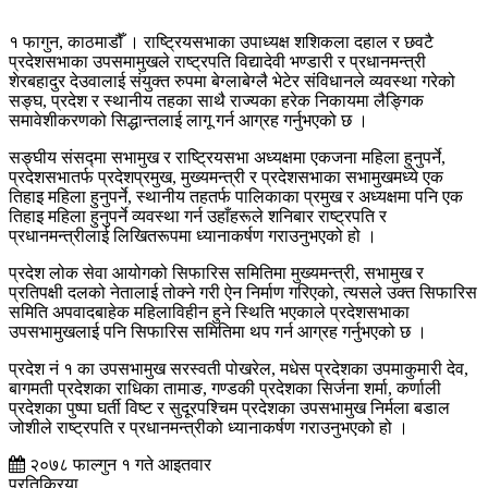
१ फागुन, काठमाडौँ । राष्ट्रियसभाका उपाध्यक्ष शशिकला दहाल र छवटै
प्रदेशसभाका उपसमामुखले राष्ट्रपति विद्यादेवी भण्डारी र प्रधानमन्त्री
शेरबहादुर देउवालाई संयुक्त रुपमा बेग्लाबेग्लै भेटेर संविधानले व्यवस्था गरेको
सङ्घ, प्रदेश र स्थानीय तहका साथै राज्यका हरेक निकायमा लैङ्गिक
समावेशीकरणको सिद्धान्तलाई लागू गर्न आग्रह गर्नुभएको छ ।
सङ्घीय संसद्मा सभामुख र राष्ट्रियसभा अध्यक्षमा एकजना महिला हुनुपर्ने,
प्रदेशसभातर्फ प्रदेशप्रमुख, मुख्यमन्त्री र प्रदेशसभाका सभामुखमध्ये एक
तिहाइ महिला हुनुपर्ने, स्थानीय तहतर्फ पालिकाका प्रमुख र अध्यक्षमा पनि एक
तिहाइ महिला हुनुपर्ने व्यवस्था गर्न उहाँहरूले शनिबार राष्ट्रपति र
प्रधानमन्त्रीलाई लिखितरूपमा ध्यानाकर्षण गराउनुभएको हो ।
प्रदेश लोक सेवा आयोगको सिफारिस समितिमा मुख्यमन्त्री, सभामुख र
प्रतिपक्षी दलको नेतालाई तोक्ने गरी ऐन निर्माण गरिएको, त्यसले उक्त सिफारिस
समिति अपवादबाहेक महिलाविहीन हुने स्थिति भएकाले प्रदेशसभाका
उपसभामुखलाई पनि सिफारिस समितिमा थप गर्न आग्रह गर्नुभएको छ ।
प्रदेश नं १ का उपसभामुख सरस्वती पोखरेल, मधेस प्रदेशका उपमाकुमारी देव,
बागमती प्रदेशका राधिका तामाङ, गण्डकी प्रदेशका सिर्जना शर्मा, कर्णाली
प्रदेशका पुष्पा घर्ती विष्ट र सुदूरपश्चिम प्रदेशका उपसभामुख निर्मला बडाल
जोशीले राष्ट्रपति र प्रधानमन्त्रीको ध्यानाकर्षण गराउनुभएको हो ।
२०७८ फाल्गुन १ गते आइतवार
प्रतिक्रिया