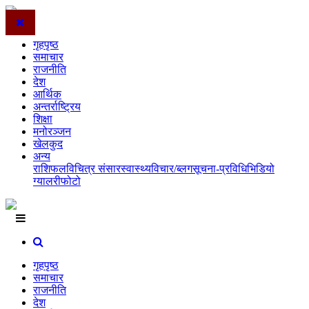
गृहपृष्ठ
समाचार
राजनीति
देश
आर्थिक
अन्तर्राष्ट्रिय
शिक्षा
मनोरञ्जन
खेलकुद
अन्य
राशिफल
विचित्र संसार
स्वास्थ्य
विचार/ब्लग
सूचना-प्रविधि
भिडियो
ग्यालरी
फोटो
गृहपृष्ठ
समाचार
राजनीति
देश