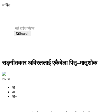
चर्चित
Search
सङ्गीतकार अविरललाई एकैबेला पितृ–मातृशोक
रासस
अ-
अ
अ+