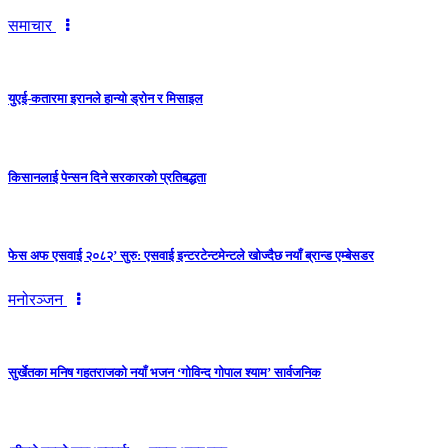
समाचार
युएई-कतारमा इरानले हान्यो ड्रोन र मिसाइल
किसानलाई पेन्सन दिने सरकारको प्रतिबद्धता
फेस अफ एसवाई २०८२’ सुरु: एसवाई इन्टरटेन्टमेन्टले खोज्दैछ नयाँ ब्रान्ड एम्बेसडर
मनोरञ्जन
सुर्खेतका मनिष गहतराजको नयाँ भजन ‘गोविन्द गोपाल श्याम’ सार्वजनिक