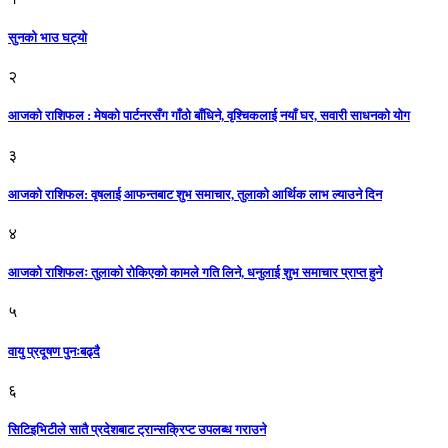
सुनको भाउ घट्याे
२
आजको राशिफल : मेषको पार्टनरसँग गाँठो बाँधिने, वृश्चिकलाई नयाँ घर, सवारी साधनकाे याेग
३
आजकाे राशिफल: वृषलाई आफन्तबाट शुभ समाचार, तुलाकाे आर्थिक लाभ ल्याउने दिन
४
आजको राशिफलः तुलाकाे रोकिएको कामले गति लिने, धनुलाई शुभ समाचार प्राप्त हुने
५
वायु प्रदूषण पुनःबढ्दै
६
सिटिइभिटीले सातै प्रदेशबाट ट्रान्सक्रिप्ट उपलब्ध गराउने