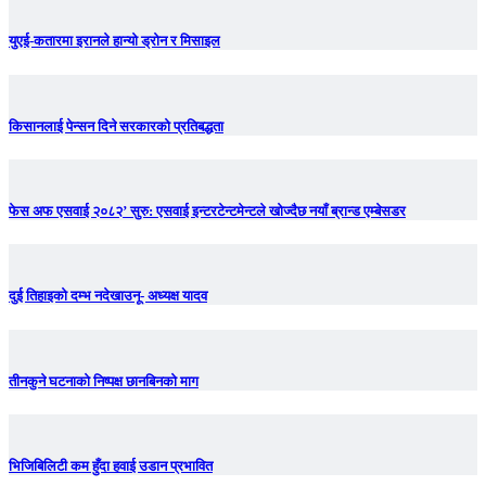
युएई-कतारमा इरानले हान्यो ड्रोन र मिसाइल
किसानलाई पेन्सन दिने सरकारको प्रतिबद्धता
फेस अफ एसवाई २०८२’ सुरु: एसवाई इन्टरटेन्टमेन्टले खोज्दैछ नयाँ ब्रान्ड एम्बेसडर
दुई तिहाइको दम्भ नदेखाउनू- अध्यक्ष यादव
तीनकुने घटनाकाे निष्पक्ष छानबिनकाे माग
भिजिबिलिटी कम हुँदा हवाई उडान प्रभावित