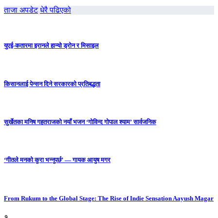
ताजा अपडेट
धेरै पढिएको
युएई-कतारमा इरानले हान्यो ड्रोन र मिसाइल
किसानलाई पेन्सन दिने सरकारको प्रतिबद्धता
सुर्खेतका मनिष गहतराजको नयाँ भजन ‘गोविन्द गोपाल श्याम’ सार्वजनिक
‘गीतले मनको कुरा भन्नुपर्छ’ — गायक आयुष मगर
From Rukum to the Global Stage: The Rise of Indie Sensation Aayush Magar
१