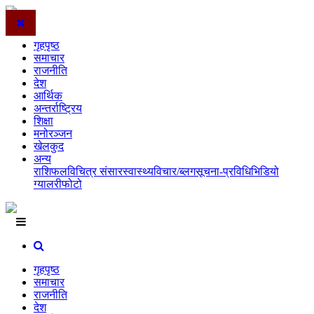
गृहपृष्ठ
समाचार
राजनीति
देश
आर्थिक
अन्तर्राष्ट्रिय
शिक्षा
मनोरञ्जन
खेलकुद
अन्य
राशिफल
विचित्र संसार
स्वास्थ्य
विचार/ब्लग
सूचना-प्रविधि
भिडियो
ग्यालरी
फोटो
गृहपृष्ठ
समाचार
राजनीति
देश