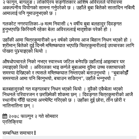
२ फागुन, बागलुङ। लोकप्रिय सङ्गीतकार आशिष अविरलले परिवारमा
अकल्पनीय वियोगको सामना गर्नुपरेको छ । उहाँले बुबा बितेको सातादिन नबित्दै
आमालाई पनि गुमाउनुभएको छ ।
गलकोट नगरपालिका–७ मल्म निवासी ८१ वर्षीय बुबा बलहादुर दिवङ्गत
हुनुभएपछि किरियामै रहेका बेला अविरललाई मातृशोक परेको हो ।
उहाँकी आमा चित्रकुमारीको ७९ वर्षको उमेरमा आज बिहान निधन भएको हो ।
श्रीमान् बितेको दुई दिनमै मष्तिष्कघात भएपछि चित्रकुमारीलाई उपचारका लागि
पोखरा पु¥याइएको थियो ।
औषधोपचारले निको नभएर स्वास्थ्य जटिल बनेपछि उहाँलाई आइतबार घर
ल्याइएको थियो । अविरलका भाइ कर्णले बुबाआमा दुवैमा उच्च रक्तचापको
समस्या देखिएको र त्यसले मष्तिष्कघात निम्ताएको बताउनुभयो । “बुबाकोझैँ
समस्याले आमा पनि बित्नुभयो, बचाउन सकिएन”, उहाँले भन्नुभयो ।
बलबहादुरको गत मङ्गलबार निधन भएको थियो । दुवैको एकैबेला भएको
निधनले परिवारजन र छरछिमेकी शोकमा छन् । दिवङ्गत चित्रकुमारीको आजै
स्थानीय गौँदी घाटमा अन्त्येष्टि गरिएको छ । उहाँका दुई छोरा, तीन छोरी र
नातिनातिना छन् ।
२०७८ फाल्गुन २ गते सोमवार
प्रतिक्रिया
सम्बन्धित समाचार