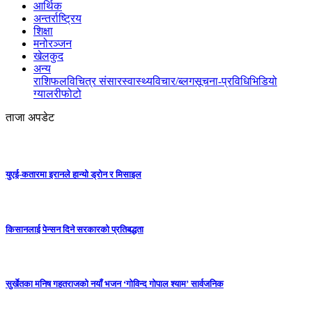
आर्थिक
अन्तर्राष्ट्रिय
शिक्षा
मनोरञ्जन
खेलकुद
अन्य
राशिफल
विचित्र संसार
स्वास्थ्य
विचार/ब्लग
सूचना-प्रविधि
भिडियो
ग्यालरी
फोटो
ताजा अपडेट
युएई-कतारमा इरानले हान्यो ड्रोन र मिसाइल
किसानलाई पेन्सन दिने सरकारको प्रतिबद्धता
सुर्खेतका मनिष गहतराजको नयाँ भजन ‘गोविन्द गोपाल श्याम’ सार्वजनिक