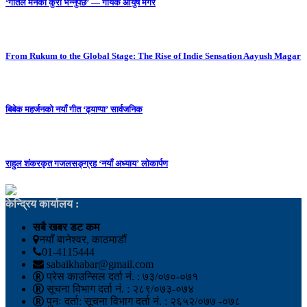
‘गीतले मनको कुरा भन्नुपर्छ’ — गायक आयुष मगर
From Rukum to the Global Stage: The Rise of Indie Sensation Aayush Magar
बिबेक महर्जनको नयाँ गीत ‘ढ्याप्पा’ सार्वजनिक
राहुल शंकरकृत गजलसङ्ग्रह ‘नयाँ अध्याय’ लोकार्पण
केन्द्रिय कार्यालय :
सबै खबर डट कम
नयाँ बानेश्वर, काठमाडौं
01-4115444
sabaikhabar@gmail.com
प्रेस काउन्सिल दर्ता नं. : ७३/०७०-०७१
सूचना विभाग दर्ता नं. : २८९/०७३-०७४
पुनः दर्ता: सूचना विभाग दर्ता नं. : २६५२/०७७ -०७८